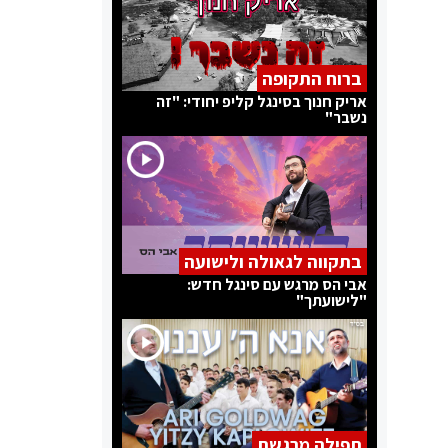
ברוח התקופה
אריק חנוך בסינגל קליפ יחודי: "זה
נשבר"
בתקווה לגאולה ולישועה
אבי הס מרגש עם סינגל חדש:
"לישועתך"
תפילה מרגשת