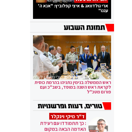
ארי גולדוואג & איצי קפלוביץ: "אנא ה'
עננו"
צילום:
קובי גדעון / לע"מ
ראש הממשלה בנימין נתניהו בהרמת כוסית
לקראת ראש השנה במוסד, בשב"כ ועם
פורום מטכ"ל
ד"ר מיקי וינקלר
: כך תתמודדו עם רעידת
האדמה הבאה במקום