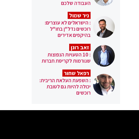
העבודה שלכם
ניר שמול
: הישראלים לא עוצרים:
רוכשים נדל"ן בחו"ל
בהיקפים אדירים
זאב רונן
: 10 הטעויות הנפוצות
שגורמות לקריסת חברות
רפאל שחור
: השפעת העלאת הריבית:
יכולה להיות גם לטובת
רוכשים