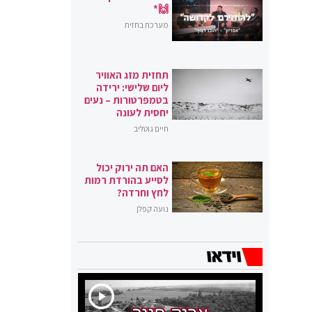
🙌*
מערכת בחזית
תחזית מזג האוויר
ליום שלישי: ירידה
בטמפרטורות – נעים
יחסית לעונה
חיים גוטליב
האם תה ירוק יכול
לסייע בהורדת רמות
לחץ וחרדה?
נועה קפלן