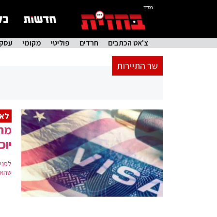
בס"ד
צ'אט הכתבים
חרדים
פוליטי
מקומי
עסקי
שר התיירות
לא 
יוכ
לפני
שהאמריקנים