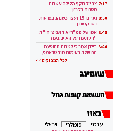
בקטאר"
צה"ל תקף הלילה עשרות
7:17
מטרות בלבנון
נער בן 15 נעצר כשנהג בפרעות
8:50
בטרקטורון
אמו של סמ"ר יאיר אביטן הי"ד:
8:48
"הסתערו על האויב בעוז
ובגבורה"
ביידן אמר כי למרות ההופעה
8:46
הכושלת בעימות מול טראמפ,
הוא ממשיך
לכל המבזקים >>
עדכני
ויראלי
פופולרי