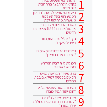
הרשות הפלסטינית: יצאה
בקריאה להתבצר בהר הבית
ביום שישי
הייעוץ המשפטי לכנסת: "התיקון
המוצע הוא בעל השלכות
משטריות מרחיקות לכת"
משרד הבריאות מעדכן כי
אתמול אובחנו 6,562 מאומתים
חדשים
גנץ: "צה"ל סופג התקפות
בשביל לייקים"
האסירים הביטחוניים מאיימים:
"נשבות רעב ברמאדן"
הכנסת ס"ת לבית המדרש
בעלזא באשדוד
צו 8: משרד הבריאות מגייס
רופאים בפנסיה למילואים בבתי
החולים
הליכוד במסר לשופטי בג"ץ:
"חוקי יסוד תמיד כובדו"
שר האוצר ישראל כ"ץ יציג
"עמדה ברורה נגד סגירה כוללת
של המסחר"