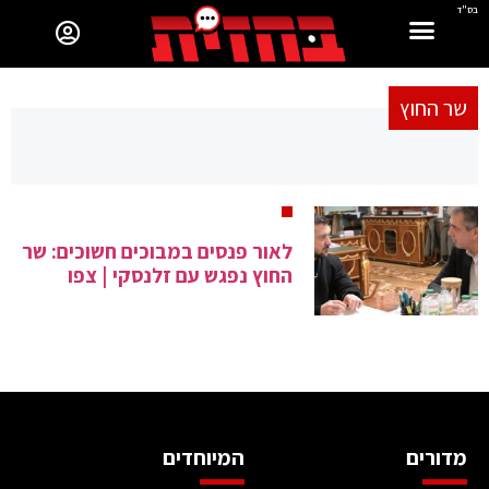
בס"ד
שר החוץ
לאור פנסים במבוכים חשוכים: שר
החוץ נפגש עם זלנסקי | צפו
מדורים
המיוחדים