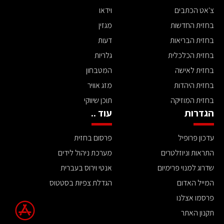
צ'אט הכתבים
וידאו
בחזית החדשות
מגזין
בחזית הבריאות
דעות
בחזית הכלכלית
גלריות
בחזית לאישה
המטבחון
בחזית היהדות
מזג אוויר
בחזית המוזיקה
תוכן שיווקי
הגדרות
עוד ..
עדכון פרופיל
פרסום בחזית
התראות וניוזלטרים
מערכת ניהול לידים
שדרוג למנוי פרימיום
אנטי וירוס בעברית
המייל האדום
הגדלת צפיות בסטטוס
פרסמו אצלנו
תקנון האתר