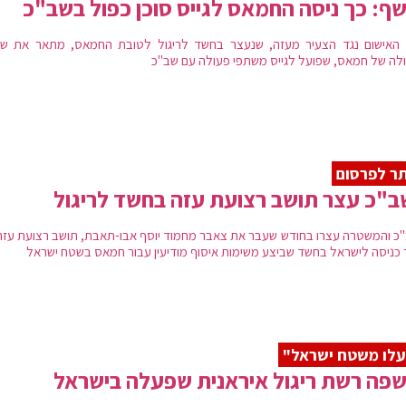
ף: כך ניסה החמאס לגייס סוכן כפול בשב"כ
האישום נגד הצעיר מעזה, שנעצר בחשד לריגול לטובת החמאס, מתאר את שי
לה של חמאס, שפועל לגייס משתפי פעולה עם שב"כ
ר לפרסום
"כ עצר תושב רצועת עזה בחשד לריגול
כ והמשטרה עצרו בחודש שעבר את צאבר מחמוד יוסף אבו-תאבת, תושב רצועת עזה
 כניסה לישראל בחשד שביצע משימות איסוף מודיעין עבור חמאס בשטח ישראל
לו משטח ישראל"
פה רשת ריגול איראנית שפעלה בישראל