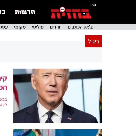
בס"ד
צ'אט הכתבים
חרדים
פוליטי
מקומי
עסקי
ריגול
קיר
הפל
צבא 
ללא 