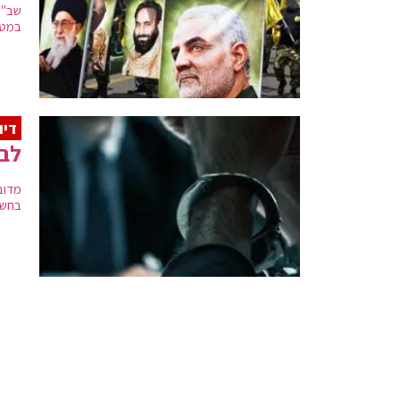
שב"כ
במטר
דיו
לבנון: 15 מערכו
מדוב
בחשי