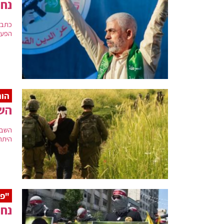
נחש
כתב 
הפעו
הות
השב
השב"
היתר
"פע
נחש