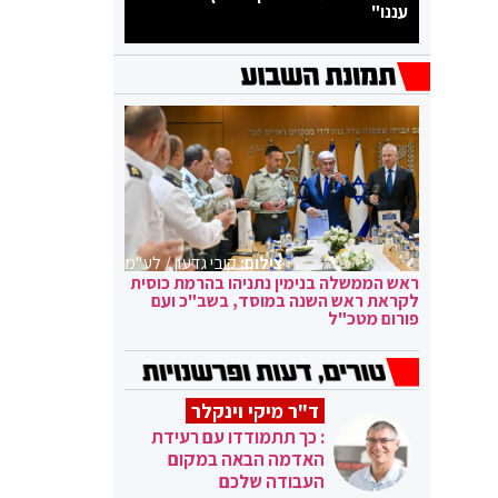
עננו"
צילום:
קובי גדעון / לע"מ
ראש הממשלה בנימין נתניהו בהרמת כוסית
לקראת ראש השנה במוסד, בשב"כ ועם
פורום מטכ"ל
ד"ר מיקי וינקלר
: כך תתמודדו עם רעידת
האדמה הבאה במקום
העבודה שלכם