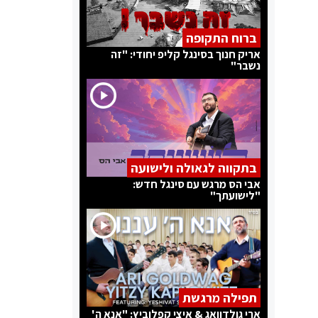
ברוח התקופה
אריק חנוך בסינגל קליפ יחודי: "זה
נשבר"
בתקווה לגאולה ולישועה
אבי הס מרגש עם סינגל חדש:
"לישועתך"
תפילה מרגשת
ארי גולדוואג & איצי קפלוביץ: "אנא ה'