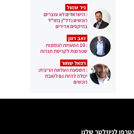
ניר שמול
: הישראלים לא עוצרים:
רוכשים נדל"ן בחו"ל
בהיקפים אדירים
זאב רונן
: 10 הטעויות הנפוצות
שגורמות לקריסת חברות
רפאל שחור
: השפעת העלאת הריבית:
יכולה להיות גם לטובת
רוכשים
טרפו לניוזלטר שלנו