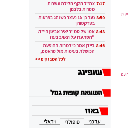
בקטאר"
צה"ל תקף הלילה עשרות
7:17
מטרות בלבנון
טות
נער בן 15 נעצר כשנהג בפרעות
8:50
בטרקטורון
אמו של סמ"ר יאיר אביטן הי"ד:
8:48
"הסתערו על האויב בעוז
ובגבורה"
ביידן אמר כי למרות ההופעה
8:46
הכושלת בעימות מול טראמפ,
הוא ממשיך
לכל המבזקים >>
 עם
עדכני
ויראלי
פופולרי