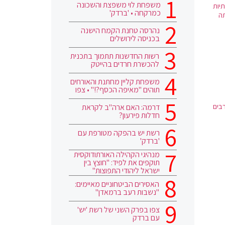
משפחת לוי משפצת והשכונה
יות
כמרקחה • 'ברדק'
תה
נהרסה טחנת הקמח הישנה
בכניסה לירושלים
רשות החדשנות תתמוך בתכנית
להכשרת חרדים בהייטק
משפחת קליין מחתנת והאורחים
תוהים "מאיפה הכסף?!" • צפו
בים
דרמה: האם ארה"ב לקראת
חדלות פירעון?
רשת יש בהפקה מטורפת עם
'ברדק'
מנהיגי הקהילה האורתודוקסית
תוקפים את לפיד: "חוצץ בין
ישראל ליהודי התפוצות"
האסירים הביטחוניים מאיימים:
"נשבות רעב ברמאדן"
צפו בפרק השני של רשת 'יש'
עם ברדק