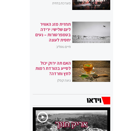
מערכת בחזית
תחזית מזג האוויר
ליום שלישי: ירידה
בטמפרטורות – נעים
יחסית לעונה
חיים גוטליב
האם תה ירוק יכול
לסייע בהורדת רמות
לחץ וחרדה?
נועה קפלן