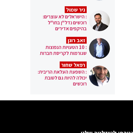
ניר שמול
: הישראלים לא עוצרים:
רוכשים נדל"ן בחו"ל
בהיקפים אדירים
זאב רונן
: 10 הטעויות הנפוצות
שגורמות לקריסת חברות
רפאל שחור
: השפעת העלאת הריבית:
יכולה להיות גם לטובת
רוכשים