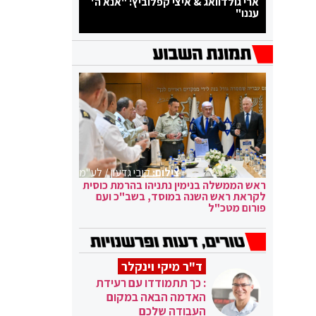
ארי גולדוואג & איצי קפלוביץ: "אנא ה'
עננו"
צילום:
קובי גדעון / לע"מ
ראש הממשלה בנימין נתניהו בהרמת כוסית
לקראת ראש השנה במוסד, בשב"כ ועם
פורום מטכ"ל
ד"ר מיקי וינקלר
: כך תתמודדו עם רעידת
האדמה הבאה במקום
העבודה שלכם