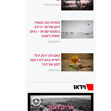
מערכת בחזית
תחזית מזג האוויר
ליום שלישי: ירידה
בטמפרטורות – נעים
יחסית לעונה
חיים גוטליב
האם תה ירוק יכול
לסייע בהורדת רמות
לחץ וחרדה?
נועה קפלן