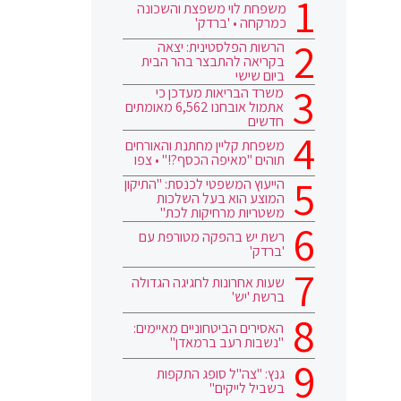
משפחת לוי משפצת והשכונה
כמרקחה • 'ברדק'
הרשות הפלסטינית: יצאה
בקריאה להתבצר בהר הבית
ביום שישי
משרד הבריאות מעדכן כי
אתמול אובחנו 6,562 מאומתים
חדשים
משפחת קליין מחתנת והאורחים
תוהים "מאיפה הכסף?!" • צפו
הייעוץ המשפטי לכנסת: "התיקון
המוצע הוא בעל השלכות
משטריות מרחיקות לכת"
רשת יש בהפקה מטורפת עם
'ברדק'
שעות אחרונות לחגיגה הגדולה
ברשת 'יש'
האסירים הביטחוניים מאיימים:
"נשבות רעב ברמאדן"
גנץ: "צה"ל סופג התקפות
בשביל לייקים"