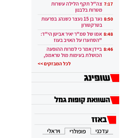
בקטאר"
צה"ל תקף הלילה עשרות
7:17
מטרות בלבנון
נער בן 15 נעצר כשנהג בפרעות
8:50
בטרקטורון
אמו של סמ"ר יאיר אביטן הי"ד:
8:48
"הסתערו על האויב בעוז
ובגבורה"
ביידן אמר כי למרות ההופעה
8:46
הכושלת בעימות מול טראמפ,
הוא ממשיך
לכל המבזקים >>
עדכני
ויראלי
פופולרי