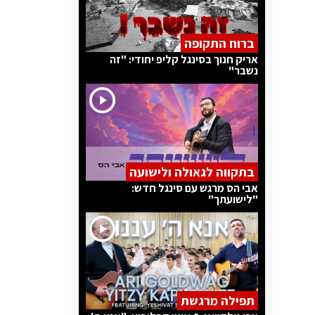
ברוח התקופה
אריק חנוך בסינגל קליפ יחודי: "זה
נשבר"
בתקווה לגאולה ולישועה
אבי הס מרגש עם סינגל חדש:
"לישועתך"
תפילה מרגשת