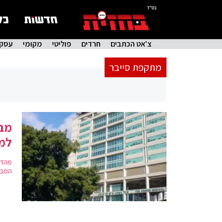
בס"ד
צ'אט הכתבים
חרדים
פוליטי
מקומי
עסקי
מתקפת סייבר
מבק
למ
מהדו
המבקר 