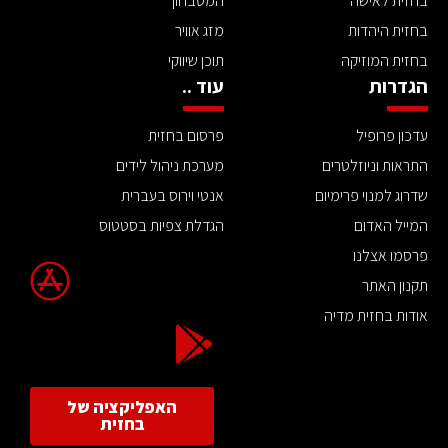
בחזית לאישה
המטבחון
בחזית היהדות
מזג אוויר
בחזית המוזיקה
תוכן שיווקי
הגדרות
עוד ..
עדכון פרופיל
פרסום בחזית
התראות וניוזלטרים
מערכת ניהול לידים
שדרוג למנוי פרימיום
אנטי וירוס בעברית
המייל האדום
הגדלת צפיות בסטטוס
פרסמו אצלנו
תקנון האתר
אודות בחזית מדיה
האפליקציה של
בחזית