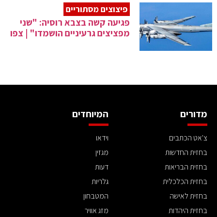
פיצוצים מסתוריים
פגיעה קשה בצבא רוסיה: "שני
מפציצים גרעיניים הושמדו" | צפו
מדורים
המיוחדים
צ'אט הכתבים
וידאו
בחזית החדשות
מגזין
בחזית הבריאות
דעות
בחזית הכלכלית
גלריות
בחזית לאישה
המטבחון
בחזית היהדות
מזג אוויר