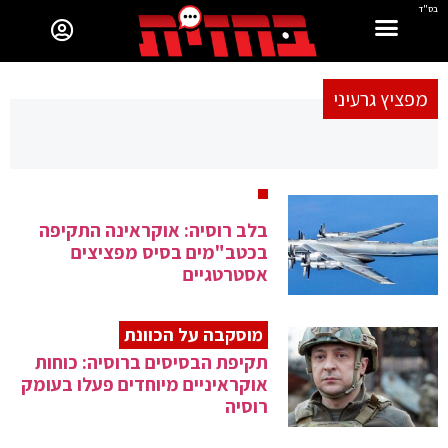
בס"ד
מפציץ גרעיני
בלב רוסיה: אוקראינה התקיפה
בכטב"מים בסיס מפציצים
אסטרטגיים
מוסקבה על הכוונת
תקיפת הבסיסים ברוסיה: כוחות
אוקראיניים מיוחדים פעלו בעומק
רוסיה