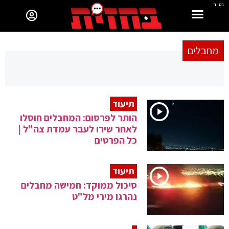
בס"ד
מחבלים
תיעוד
הותר לפרסום: המחבלים חוסלו
לאחר שירו לעבר עמדת צה"ל |
כל הפרטים
תיעוד
סיכול ממוקד: חמישה מחבלים
נהרגו מירי מל"ט