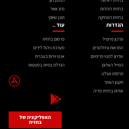
בחזית לאישה
המטבחון
בחזית היהדות
מזג אוויר
בחזית המוזיקה
תוכן שיווקי
הגדרות
עוד ..
עדכון פרופיל
פרסום בחזית
התראות וניוזלטרים
מערכת ניהול לידים
שדרוג למנוי פרימיום
אנטי וירוס בעברית
המייל האדום
הגדלת צפיות בסטטוס
פרסמו אצלנו
תקנון האתר
אודות בחזית מדיה
האפליקציה של
בחזית