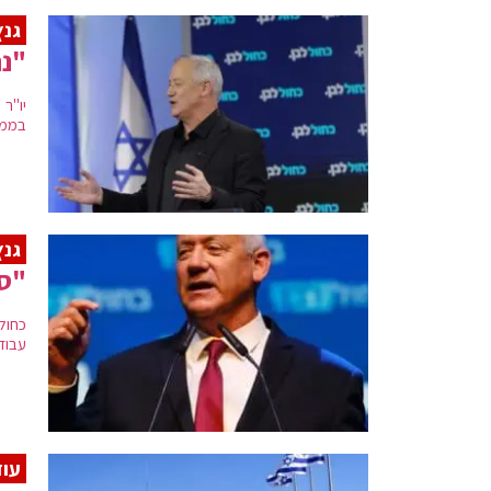
גנץ
"נת
יו"ר
בממש
גנץ
"סג
עבוד
עוד