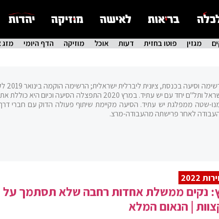
ם
מגזין
פוטו בחזית
דעות
אוכל
מוזיקה
הדף היומי
מזג א
) היא רשימה וסיעה בכנסת, 
הבחירות לכנסת העשרים ואחת מאיחוד מפלגות חוסן לישראל ותל"ם יחד עם יש עתיד. במרץ 2020 התפצלה הסיעה וכיום הי
נו-שטה ממפלגת יש עתיד. הסיעה מקיימת שיתוף פעולה הדוק עם חברי דרך
העבודה לאחר פרישתה מהעבודה-מרצ.
ות 2022
ץ: נקים ממשלת אחדות רחבה שלא תסתמך על
וות | הנאום המלא