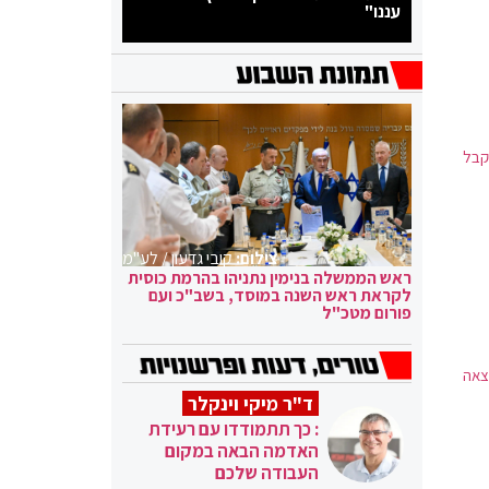
עננו"
קבל
צילום:
קובי גדעון / לע"מ
ראש הממשלה בנימין נתניהו בהרמת כוסית
לקראת ראש השנה במוסד, בשב"כ ועם
פורום מטכ"ל
צאה
ד"ר מיקי וינקלר
: כך תתמודדו עם רעידת
האדמה הבאה במקום
העבודה שלכם