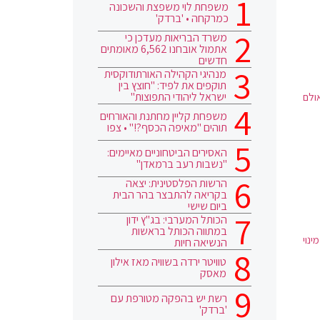
משפחת לוי משפצת והשכונה
כמרקחה • 'ברדק'
משרד הבריאות מעדכן כי
אתמול אובחנו 6,562 מאומתים
חדשים
מנהיגי הקהילה האורתודוקסית
תוקפים את לפיד: "חוצץ בין
ישראל ליהודי התפוצות"
ולם
משפחת קליין מחתנת והאורחים
תוהים "מאיפה הכסף?!" • צפו
האסירים הביטחוניים מאיימים:
"נשבות רעב ברמאדן"
הרשות הפלסטינית: יצאה
בקריאה להתבצר בהר הבית
ביום שישי
הכותל המערבי: בג"ץ ידון
במתווה הכותל בראשות
נוי
הנשיאה חיות
טוויטר ירדה בשוויה מאז אילון
מאסק
רשת יש בהפקה מטורפת עם
'ברדק'