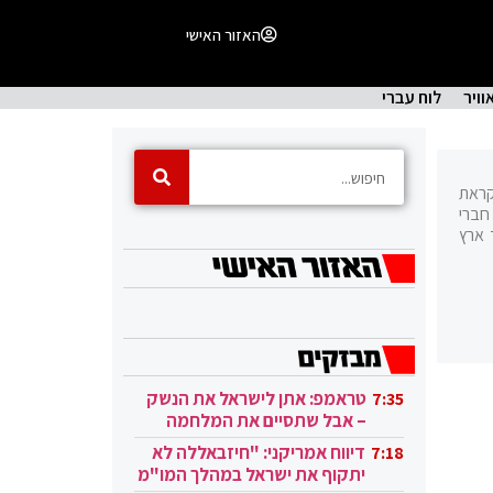
האזור האישי
וויר
לוח עברי
ציונית ליברלית ישראלית; הרשימה הוקמה בינואר 2019 לקראת
א כוללת את חברי
 ארץ
טראמפ: אתן לישראל את הנשק
7:35
– אבל שתסיים את המלחמה
בעזה
דיווח אמריקני: "חיזבאללה לא
7:18
יתקוף את ישראל במהלך המו"מ