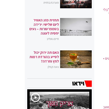
מערכת בחזית
בלי
תחזית מזג האוויר
ליום שלישי: ירידה
בטמפרטורות – נעים
יחסית לעונה
חיים גוטליב
האם תה ירוק יכול
לסייע בהורדת רמות
מה, ישראל ביתנו צונחת ל-4 מנדטים •
לחץ וחרדה?
נועה קפלן
ושב