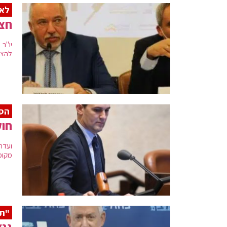
לא 
חצי
יו"ר
להצי
הסו
חוק
ועדת
מקומ
"תס
גנץ