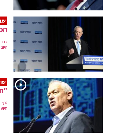
שבו
הפג
כבר 
היום
שר 
"חו
גנץ 
היוע