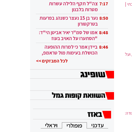
בקטאר"
צה"ל תקף הלילה עשרות
7:17
י |
מטרות בלבנון
נער בן 15 נעצר כשנהג בפרעות
8:50
בטרקטורון
אמו של סמ"ר יאיר אביטן הי"ד:
8:48
"הסתערו על האויב בעוז
ובגבורה"
ביידן אמר כי למרות ההופעה
8:46
הכושלת בעימות מול טראמפ,
ועל
הוא ממשיך
לכל המבזקים >>
דה:
עדכני
ויראלי
פופולרי