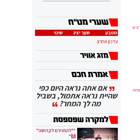
דורש
מטבע
שער יציג
שינוי
עדכון אחרון:
אם אתה נראה היום כפי
ויות
שהיית נראה אתמול, בשביל
מה לך המחר?
*"להחזירם לקדושה"
🙌*