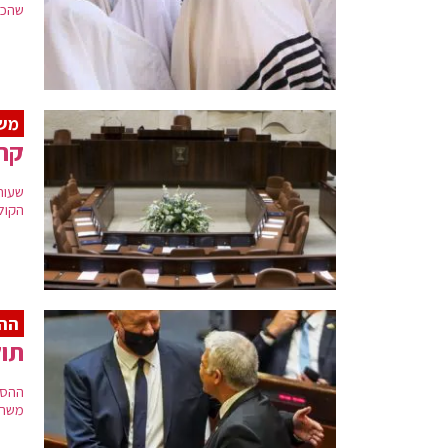
שהכות
משב
קר
שעות
הקול
ההס
תוק
משרד הביטחון