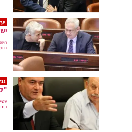
יעל
יש 
הושג
בתמו
גנץ
"קצ
שטיי
תתבט