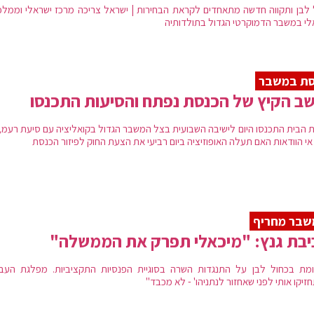
 לבן ותקווה חדשה מתאחדים לקראת הבחירות | ישראל צריכה מרכז ישראלי וממלכת
לי במשבר הדמוקרטי הגדול בתולדותיה
סת במשבר
ב הקיץ של הכנסת נפתח והסיעות התכנסו
ת הבית התכנסו היום לישיבה השבועית בצל המשבר הגדול בקואליציה עם סיעת רעמ, 
אי הוודאות האם תעלה האופוזיציה ביום רביעי את הצעת החוק לפיזור הכנסת
שבר מחריף
בת גנץ: "מיכאלי תפרק את הממשלה"
מת בכחול לבן על התנגדות השרה בסוגיית הפנסיות התקציביות. מפלגת העבו
זיקו אותי לפני שאחזור לנתניהו' - לא מכבד"