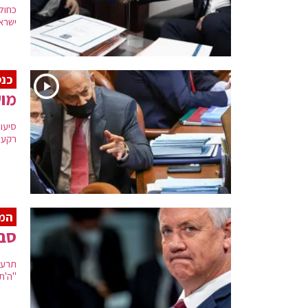
כחול
ישרא
כנ
מוש
סיעו
רקע 
המ
סבי
תרעו
"ה'תח