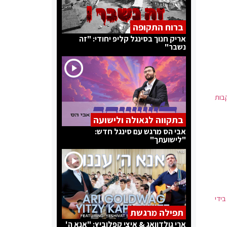
ברוח התקופה
אריק חנוך בסינגל קליפ יחודי: "זה
נשבר"
בות
בתקווה לגאולה ולישועה
אבי הס מרגש עם סינגל חדש:
"לישועתך"
ריות תישאר בידי
תפילה מרגשת
ארי גולדוואג & איצי קפלוביץ: "אנא ה'