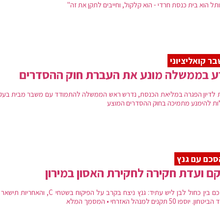
ל הוא בית כנסת חרדי - הוא קלקול, וחייבים לתקן את זה"
ר קואליציוני
ע בממשלה מונע את העברת חוק ההסדרים
 לדיון הפגרה במליאת הכנסת, נדרש ראש הממשלה להתמודד עם משבר מבית בעק
ות להימנע מתמיכה בחוק ההסדרים המוצע
כם עם גנץ
ם ועדת חקירה לחקירת האסון במירון
ההסכם בין כחול לבן ליש עתיד: גנץ ניצח בקרב על הפיקוח בשטחי C, והאח
. יוספו 50 תקנים למנהל האזרחי • המסמך המלא