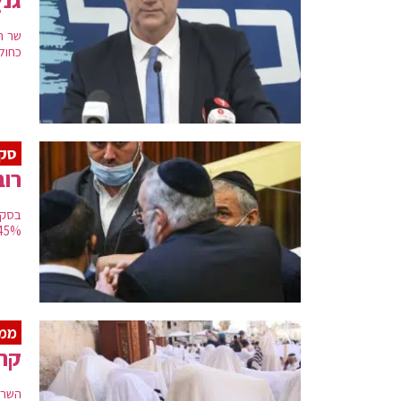
שר ה
כחול
סק
רוב
45% השיבו כי בנט ולפיד לא מתאימים לכהן בתפקיד רא
ממ
קרע
השרה