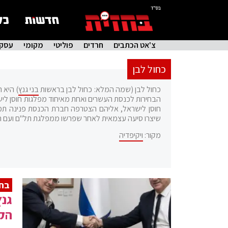
בס"ד
צ'אט הכתבים
חרדים
פוליטי
מקומי
עסקי
כחול לבן
כחול לבן (שמה המלא: כחול לבן בראשות
בני גנץ
חוסן לישראל, אליהם הצטרפה חברת הכנסת פנינה תמ
שיצרו סיעה עצמאית לאחר שפרשו ממפלגת תל"ם ועם 
מקור:
ויקיפדיה
בחיר
גנ
הקצ