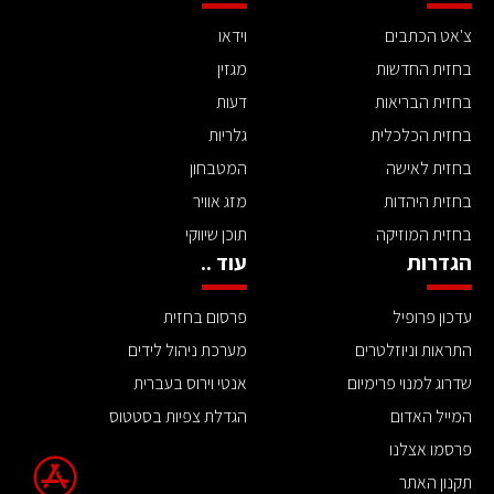
צ'אט הכתבים
וידאו
בחזית החדשות
מגזין
בחזית הבריאות
דעות
בחזית הכלכלית
גלריות
בחזית לאישה
המטבחון
בחזית היהדות
מזג אוויר
בחזית המוזיקה
תוכן שיווקי
הגדרות
עוד ..
עדכון פרופיל
פרסום בחזית
התראות וניוזלטרים
מערכת ניהול לידים
שדרוג למנוי פרימיום
אנטי וירוס בעברית
המייל האדום
הגדלת צפיות בסטטוס
פרסמו אצלנו
תקנון האתר