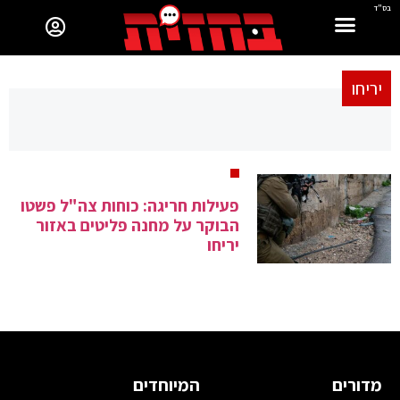
בס"ד
יריחו
פעילות חריגה: כוחות צה"ל פשטו
הבוקר על מחנה פליטים באזור
יריחו
מדורים
המיוחדים