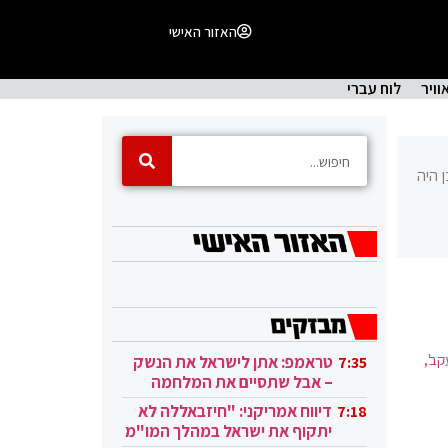
האזור האישי
וויר
לוח עברי
ן היה
קב',
טראמפ: אתן לישראל את הנשק
7:35
– אבל שתסיים את המלחמה
בעזה
דיווח אמריקני: "חיזבאללה לא
7:18
יתקוף את ישראל במהלך המו"מ