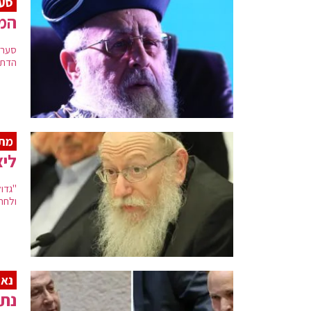
סע
המל
סערה
הדתו
מת
ליצ
"גדו
ולחתו
נאו
נתנ