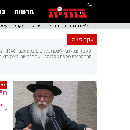
בס"ד
צ'אט הכתבים
חרדים
פוליטי
מקומי
עסקי
יעקב ליצמן
יעקב (יענקל) נח ליצמן (נולד ב-2 בספטמבר 1948) הוא שר הבינוי והשיכון מטעם מפלגת
חבר הכנסת מטעם מפלגה זו, ושר הבריאות. ליצמן הוא חס
נאו
ח"כ
בתוך
ימונ