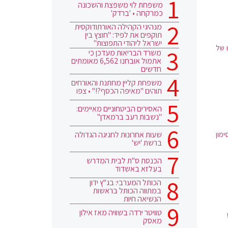
משפחת לוי משפצת והשכונה
כמרקחה • 'ברדק'
מנהיגי הקהילה האורתודוקסית
תוקפים את לפיד: "חוצץ בין
ישראל ליהודי התפוצות"
ו של
משרד הבריאות מעדכן כי
אתמול אובחנו 6,562 מאומתים
חדשים
משפחת קליין מחתנת והאורחים
תוהים "מאיפה הכסף?!" • צפו
האסירים הביטחוניים מאיימים:
"נשבות רעב ברמאדן"
שעות אחרונות לחגיגה הגדולה
 נאם היום בכנס השנתי הבינלאומי ה-15 של הINSS בסימון
ברשת 'יש'
הכנסת ס"ת לבית המדרש
בעלזא באשדוד
הכותל המערבי: בג"ץ ידון
במתווה הכותל בראשות
הנשיאה חיות
טוויטר ירדה בשוויה מאז אילון
מאסק