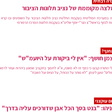
רה רבתית
צה מקוממת של נציב תלונות הציבור
 במערכת הפוליטית בעקבות החלטת נציב תלונות הציבור על השופטים ובו קרא 
ת לנזוף בראשל"צ הגר"י יוסף שליט"א בעקבות תלונות המרכז הרפורמי
חנף?
מן חושף: "אין לי ביקורת על היועמ"ש"
לי התורה קבעו כי כסף זה לא משנה, א"א לתמוך בתקציב שפוגע ביהדות ועוזר לרפור
לים" טוען ליצמן. "לא נוותר על הכותל, על הגיוס ועל השבת"
ם עוקצני
יהו: "בנט בסך הכל אבן שדורכים עליה בדרך"