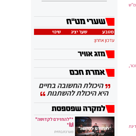
מ"ש
מטבע
שער יציג
שינוי
עדכון אחרון:
כור,
היכולת החשובה בחיים
היא היכולת להשתנות
*"להחזירם לקדושה"
🙌*
ינת
מערכת בחזית