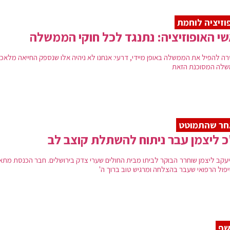
וזיציה לוחמת
י האופוזיציה: נתנגד לכל חוקי הממשלה
ה להפיל את הממשלה באופן מיידי, דרעי: אנחנו לא ניהיה אלו שנספק החייאה מלאכו
לה המסוכנת הזאת
חר שהתמוטט
 ליצמן עבר ניתוח להשתלת קוצב לב
יעקב ליצמן שוחרר הבוקר לביתו מבית החולים שערי צדק בירושלים. חבר הכנסת מתא
פול הרפואי שעבר בהצלחה ומרגיש טוב ברוך ה'
שף