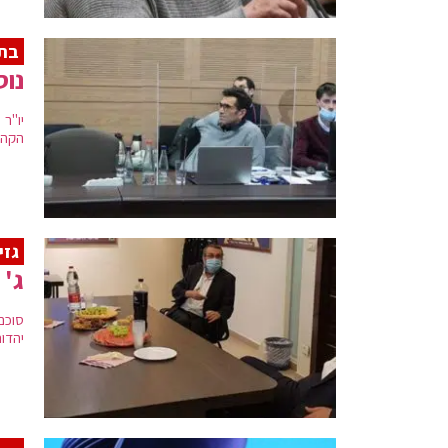
בתו
נוס
יו"ר 
הקהי
גזי
ג' 
סוכם
יהדות