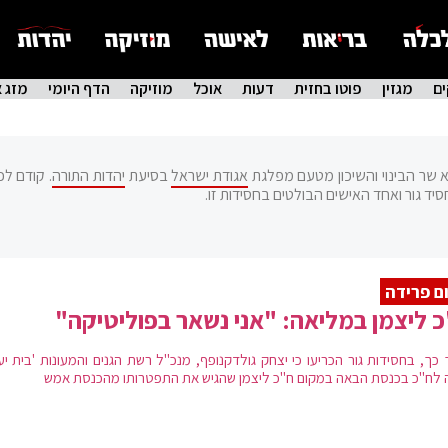
ם
מגזין
פוטו בחזית
דעות
אוכל
מוזיקה
הדף היומי
מזג א
אגודת ישראל
בסיעת
יהדות התורה
. קודם לכ
יד גור ואחד האישים הבולטים בחסידות זו.
ם פרידה
 ליצמן במליאה: "אני נשאר בפוליטיקה"
 כך, בחסידות גור הכריעו כי יצחק גולדקנופף, מנכ"ל רשת הגנים והמעונות 'בית יע
ה לח"כ בכנסת הבאה במקום ח"כ ליצמן שהגיש את התפטרותו מהכנסת אמש