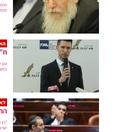
התנו
ממשי
האר
ח"כ
סגן 
בסוף
לא
הח"
"רדי
ישרא