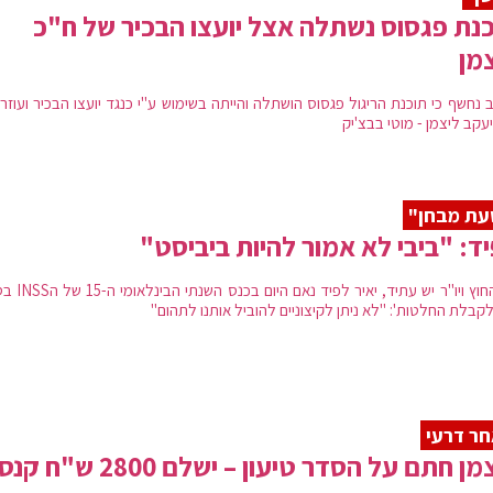
נת פגסוס נשתלה אצל יועצו הבכיר של ח"כ
מן
 נחשף כי תוכנת הריגול פגסוס הושתלה והייתה בשימוש ע"י כנגד יועצו הבכיר ועוזר
עקב ליצמן - מוטי בבצ'יק
עת מבחן"
ד: "ביבי לא אמור להיות ביביסט"
שר החוץ ויו"ר יש עתיד, יאיר לפיד
קבלת החלטות': "לא ניתן לקיצוניים להוביל אותנו לתהום"
ר דרעי
ן חתם על הסדר טיעון – ישלם 2800 ש"ח קנס