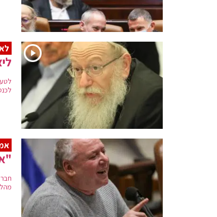
לאחר 
ליצ
לכנס
אמס
"אנ
חבר 
מהלי