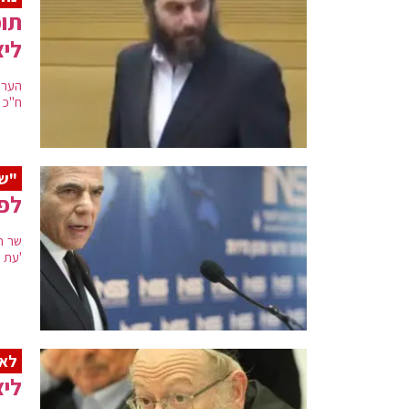
תוכ
ליצ
הערב
ח"כ י
"ש
לפי
'עת ל
לאח
ליצמ