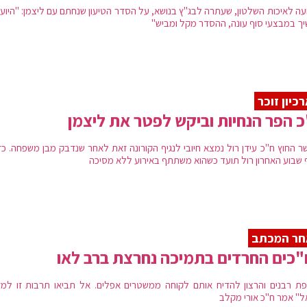
עה לאיכות השלטון, שעתרה לבג"ץ בנושא, על הסדר הטיעון שנחתם עם ליצמן: "היוע
ך במבצעי סוף עונה, ההסדר מקל ומביש"
כיון זוכר
 הפר הנחיות וביקש לפטר את ליצמן
שר החוץ ח"כ עידן רול נמצא חיובי לנגיף הקורונה זאת לאחר שנדבק מבן משפחה. כז
 שבוע האחרון רול תועד כשהוא משתתף באירוע ללא מסיכה
חר המכתב
כים החרדים בתמיכה נחרצת ברב לאו
פת רבנים והרצון להדיח אותם לקוחה ממשטרים אפלים. אל תביאו תרבות זו למד
ל" אמר ח"כ אורי מקלב