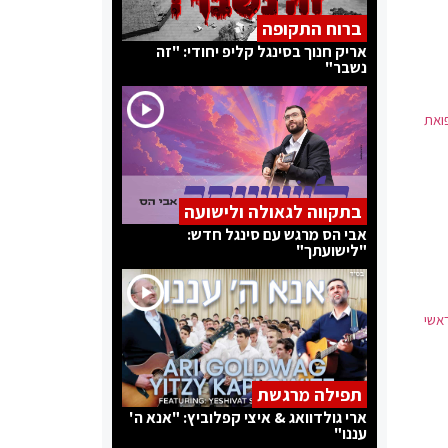
ברוח התקופה
אריק חנוך בסינגל קליפ יחודי: "זה
נשבר"
פואת
בתקווה לגאולה ולישועה
אבי הס מרגש עם סינגל חדש:
"לישועתך"
ראשי
תפילה מרגשת
ארי גולדוואג & איצי קפלוביץ: "אנא ה'
עננו"