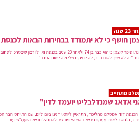
23 שנה
מן חושף כי לא יתמודד בבחירות הבאות לכנסת
לטענתו סיפר ליצמן כי הוא כבר בן 74 ולאחר 23 שנים בכנסת ואין לו רצון שיצטרכו לס
ת. "זה לא שייך לשום דבר, לא לתיקים שלי ולא לשום הסדר"
לם מתחייב
י אדאג שמנדלבליט יועמד לדין"
הכנסת דוד אמסלם מהליכוד, התראיין ליוחאי דנינו ביום ליום, שם התייחס חבר הכ
כוד, הנחשב לאחד ממקורביו של ראש האופוזיציה להתנהלותו של היועמ"ש ועוד...