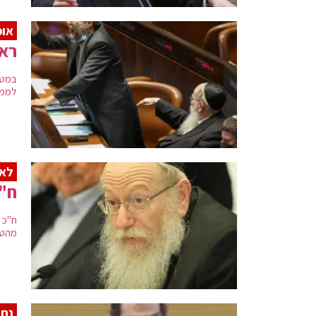
אופ
ראש
במטר
לממש
לא
ח"כ
ח"כ 
מהטי
נח