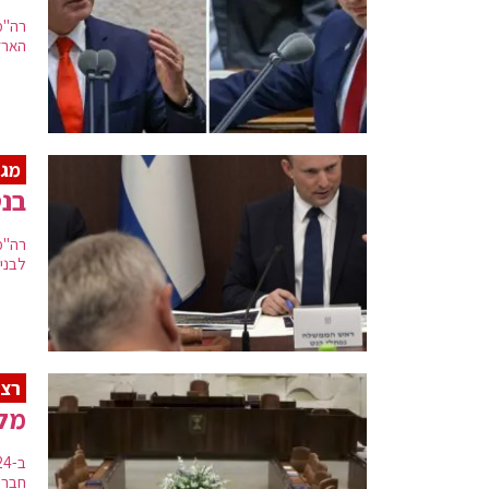
רה"מ
הארץ"
מגי
בנט
רה"מ
לבנים
רצף
מל
חברי