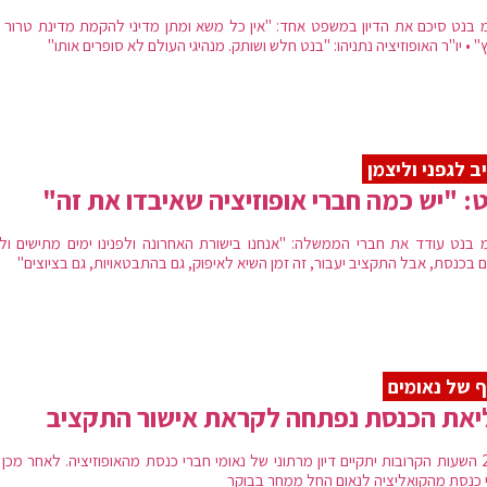
 בנט סיכם את הדיון במשפט אחד: "אין כל משא ומתן מדיני להקמת מדינת טרור 
 • יו"ר האופוזיציה נתניהו: "בנט חלש ושותק. מנהיגי העולם לא סופרים אותו"
ב לגפני וליצמן
: "יש כמה חברי אופוזיציה שאיבדו את זה"
 בנט עודד את חברי הממשלה: "אנחנו בישורת האחרונה ולפנינו ימים מתישים ולי
 בכנסת, אבל התקציב יעבור, זה זמן השיא לאיפוק, גם בהתבטאויות, גם בציוצים"
 של נאומים
יאת הכנסת נפתחה לקראת אישור התקציב
ב-24 השעות הקרובות יתקיים דיון מרתוני של נאומי חברי כנסת מהאופוזיציה. לאחר מכן 
 כנסת מהקואליציה לנאום החל ממחר בבוקר