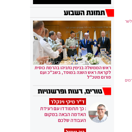
לשר
צילום:
קובי גדעון / לע"מ
ראש הממשלה בנימין נתניהו בהרמת כוסית
לקראת ראש השנה במוסד, בשב"כ ועם
פורום מטכ"ל
מים
ד"ר מיקי וינקלר
: כך תתמודדו עם רעידת
האדמה הבאה במקום
העבודה שלכם
ניר שמול