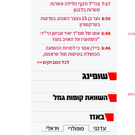
בקטאר"
צה"ל תקף הלילה עשרות
7:17
מטרות בלבנון
נער בן 15 נעצר כשנהג בפרעות
8:50
בטרקטורון
אמו של סמ"ר יאיר אביטן הי"ד:
8:48
תית
"הסתערו על האויב בעוז
ובגבורה"
ביידן אמר כי למרות ההופעה
8:46
הכושלת בעימות מול טראמפ,
הוא ממשיך
לכל המבזקים >>
ושש
עדכני
ויראלי
פופולרי