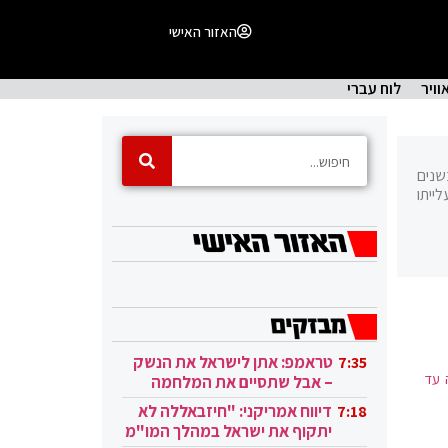
האזור האישי
וויר
לוח עברי
שנים
עלייתו
טראמפ: אתן לישראל את הנשק
7:35
 עד
– אבל שתסיים את המלחמה
בעזה
דיווח אמריקני: "חיזבאללה לא
7:18
יתקוף את ישראל במהלך המו"מ