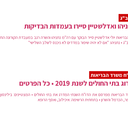
ב"ג
יהו ואדלשטיין סיירו בעמדות הבדיקות
בריאות יולי אדלשטיין סייר הבוקר עם רה"מ נתניהו והשרה רגב במעבדת הקורונה הח
ג • נתניהו: "אם לא יהיה שיפור במדדים לא ניכנס לשלב השלישי"
ח משרד הבריאות
ג בתי החולים לשנת 2019 • כל הפרטים
 הבריאות מפרסם את הדו"ח השנתי המדרג את בתי החולים • המצטיינים: בילינסון,
ר, הכרמל והשרון • בתחתית הרשימה: איכילוב, ואסף הרופא