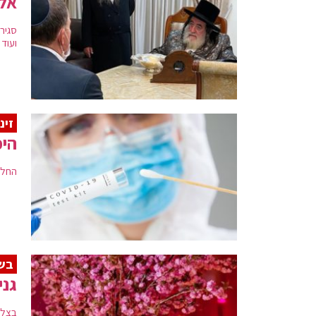
אלה
סגיר
ועוד
זינ
היכ
החל 
בש
גני 
בצל 