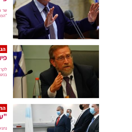
"המט
הגד
פינ
לקרא
בניג
החל
"עד
נתני