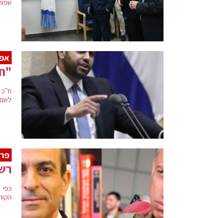
שפותח
אפל
"חל
לשם הנ
פרו
רשמ
כפי 
הקור