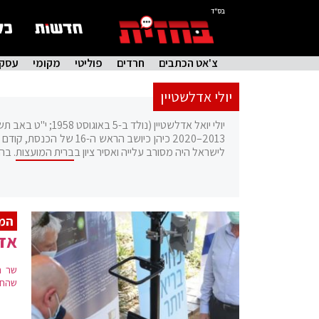
בס"ד
צ'אט הכתבים
חרדים
פוליטי
מקומי
עסקי
יולי אדלשטיין
יולי יואל אדלשטיין (נולד ב-5 באוגוסט 1958; י"ט באב תשי"ח) הוא פוליטיקאי ישראלי, שר הבריאות וחבר הכנסת מטעם מפלגת
2013–2020 כיהן כיושב ה
לישראל היה מסורב עלייה ואסיר ציון ב
ברית המועצות
. בה
המר
אדל
שר ה
שהחיס