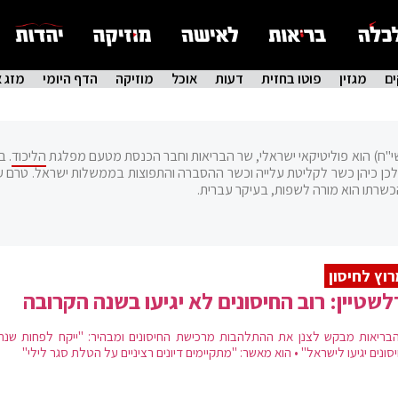
ם
מגזין
פוטו בחזית
דעות
אוכל
מוזיקה
הדף היומי
מזג א
הליכוד
. ב
ראש ה-16 של הכנסת, קודם לכן כיהן כשר לקליטת עלייה וכשר ההסברה והתפוצות בממשלות ישראל. טרם 
כשרתו הוא מורה לשפות, בעיקר עברית.
וץ לחיסון
שטיין: רוב החיסונים לא יגיעו בשנה הקרובה
בריאות מבקש לצנן את ההתלהבות מרכישת החיסונים ומבהיר: "ייקח לפחות שנה
ונים יגיעו לישראל" • הוא מאשר: "מתקיימים דיונים רציניים על הטלת סגר לילי"