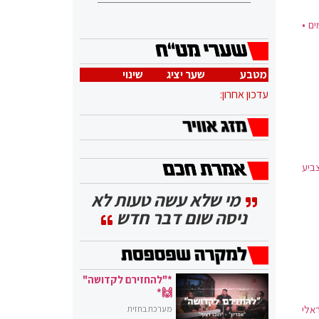
י הבידוד למי שנחשפו לחולה מאומת יירד מ-14 ל 12 ימים •
מטבע
שער יציג
שינוי
עדכון אחרון:
ביע
מי שלא עשה טעות לא
ניסה שום דבר חדש
*"להחזירם לקדושה"
🙌*
ראלי
מערכת בחזית