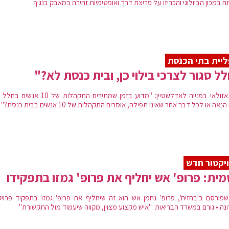
 במכון הביולוגי והכריזו על פריצת דרך ואופטימיות זהירה במאבק בנגיף
יית בתי הכנסת
ל סגור לצרכי בילוי כן, ובית כנסת לא?"
ח"כ אזולאי בפנייה לאדלשטיין: "מדוע בזמן שמתירים התקהלות של 0
אה או לכל דבר אחר שאינו תפילה, אוסרים התקהלות של 10 אנשים בבית כנסת?"
יקטור חדש
ית: פרופ' אש יחליף את פרופ' גמזו בתפקידו
שפורסם ב'בחזית', פרופ' נחמן אש הוא זה שיחליף את פרופ' גמזו בתפקיד פרויק
ונה • גורם במשרד הבריאות: "איש מקצוע מצוין, מקווה שיעמוד מול התקשורת"