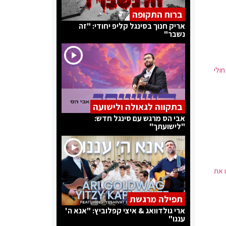
ברוח התקופה
אריק חנוך בסינגל קליפ יחודי: "זה
נשבר"
נק פי 3.5%, מתריעים חולי
בתקווה לגאולה ולישועה
אבי הס מרגש עם סינגל חדש:
"לישועתך"
 את
תפילה מרגשת
ארי גולדוואג & איצי קפלוביץ: "אנא ה'
עננו"