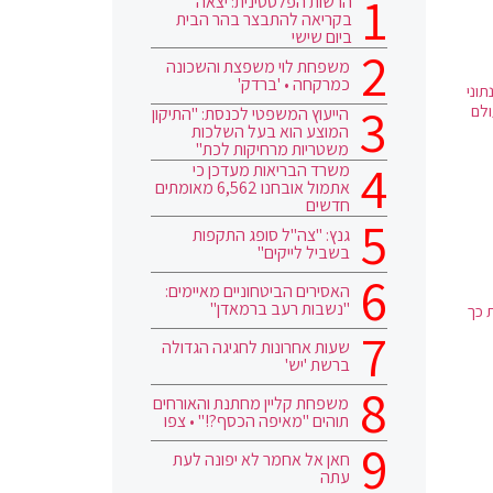
הרשות הפלסטינית: יצאה
בקריאה להתבצר בהר הבית
ביום שישי
משפחת לוי משפצת והשכונה
כמרקחה • 'ברדק'
וני
ולם
הייעוץ המשפטי לכנסת: "התיקון
המוצע הוא בעל השלכות
משטריות מרחיקות לכת"
משרד הבריאות מעדכן כי
אתמול אובחנו 6,562 מאומתים
חדשים
גנץ: "צה"ל סופג התקפות
בשביל לייקים"
האסירים הביטחוניים מאיימים:
"נשבות רעב ברמאדן"
P, כאשר בעקבות כך
שעות אחרונות לחגיגה הגדולה
ברשת 'יש'
משפחת קליין מחתנת והאורחים
תוהים "מאיפה הכסף?!" • צפו
חאן אל אחמר לא יפונה לעת
עתה