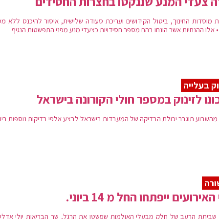
 צעדי המנע שננקטו בחצרות החסידים
ת מוסדות החינוך, ביטול הקידושים ועריכת סעודה שלישית, איסור להיכנס ללא מס
 • אלו ההנחיות אשר הונחו בהם מספר חסידויות כצעדי מנע מפני התפשטות הנגיף
וק בעלייה
ונו לזינוק במספר חולי הקורונה בישראל
מהשבוע תוגבר יכולת הבדיקה של המעבדות בישראל לבצע אלפי בדיקות נוספות ביו
ורה
האירועים ייפתחו החל מ 14 ביוני.
שביתת הרעב של חלק מבעלי האולמות שפשטו את הרגל, שר הבריאות יולי אדלשט