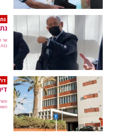
נת
נתנ
שר ה
בנתב"
דו"
דירו
משרד
השומ