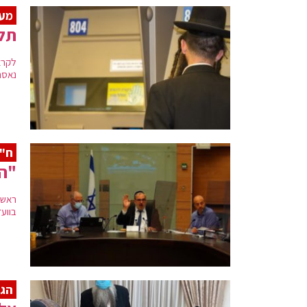
מעק
תלמ
לקרא
נאסר
ח"מ
"הכ
ראש 
בווע
הגל