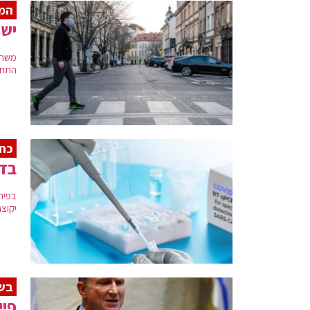
המא
ישר
משרד
התחל
כחו
בדיקות PCR לק
יקוצרו 
בשו
פיי