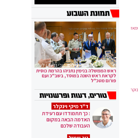
מאז
צילום:
קובי גדעון / לע"מ
ראש הממשלה בנימין נתניהו בהרמת כוסית
לקראת ראש השנה במוסד, בשב"כ ועם
פורום מטכ"ל
וקר
ד"ר מיקי וינקלר
: כך תתמודדו עם רעידת
האדמה הבאה במקום
העבודה שלכם
ניר שמול