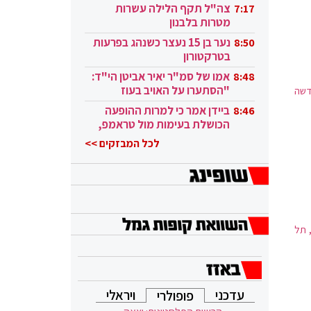
בקטאר"
צה"ל תקף הלילה עשרות
7:17
מטרות בלבנון
נער בן 15 נעצר כשנהג בפרעות
8:50
בטרקטורון
אמו של סמ"ר יאיר אביטן הי"ד:
8:48
"הסתערו על האויב בעוז
דשה
ובגבורה"
ביידן אמר כי למרות ההופעה
8:46
הכושלת בעימות מול טראמפ,
הוא ממשיך
לכל המבזקים >>
 תל
עדכני
ויראלי
פופולרי