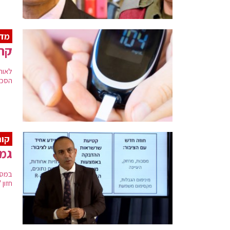
מדא
קרו
הסכרת כי "ב
קור
גמז
במסי
חזון 