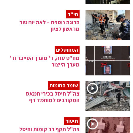
הי"ד
הרוגה נוספת – לאה יום טוב
מראשון לציון
המחוסלים
מח"ט עזה, ר' מערך הסייבר ור'
מערך הייצור
שומר החומות
צה"ל חיסל בכירי חמאס
המקורבים למוחמד דף
תיעוד
צה"ל תקף רב קומות וחיסל