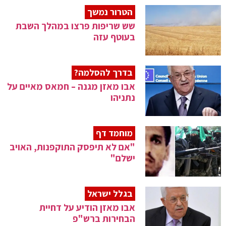
הטרור נמשך
שש שריפות פרצו במהלך השבת
בעוטף עזה
בדרך להסלמה?
אבו מאזן מגנה – חמאס מאיים על
נתניהו
מוחמד דף
"אם לא תיפסק התוקפנות, האויב
ישלם"
בגלל ישראל
אבו מאזן הודיע על דחיית
הבחירות ברש"פ