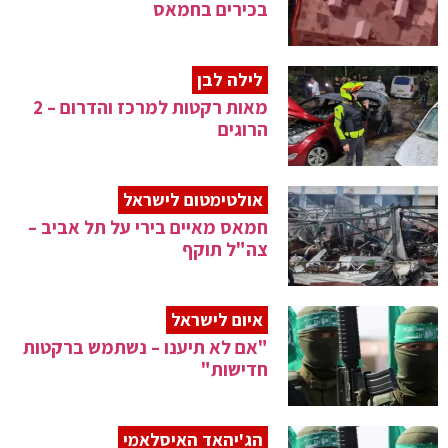
בכירים בחמאס
לילה לבן
מאות רקטות למרכז והדרום – 2
הרוגים
אולטימטום לישראל
חמאס מאיים בירי על תל אביב –
צה"ל תוקף
איום לישראל
"אם לא תיענו – נשתמש ברקטות
חדישות"
הג'יהאד האיסלאמי