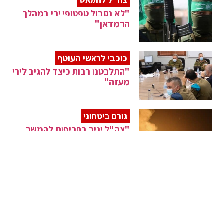
"לא נסבול טפטופי ירי במהלך
הרמדאן"
כוכבי לראשי העוטף
"התלבטנו רבות כיצד להגיב לירי
מעזה"
גורם ביטחוני
"צה"ל יגיב בחריפות להמשך
השיגורים מעזה"
ההסלמה בדרום
3 שיגורים לעוטף – בת 18 נפגעת
חרדה