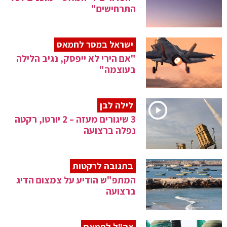
התרחישים"
ישראל במסר לחמאס
"אם הירי לא ייפסק, נגיב הלילה
בעוצמה"
לילה לבן
3 שיגורים מעזה – 2 יורטו, רקטה
נפלה ברצועה
בתגובה לרקטות
המתפ"ש הודיע על צמצום הדיג
ברצועה
צה"ל לחמאס