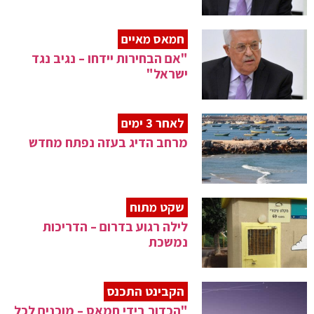
חמאס מאיים
"אם הבחירות יידחו – נגיב נגד
ישראל"
לאחר 3 ימים
מרחב הדיג בעזה נפתח מחדש
שקט מתוח
לילה רגוע בדרום – הדריכות
נמשכת
הקבינט התכנס
"הכדור בידי חמאס – מוכנים לכל