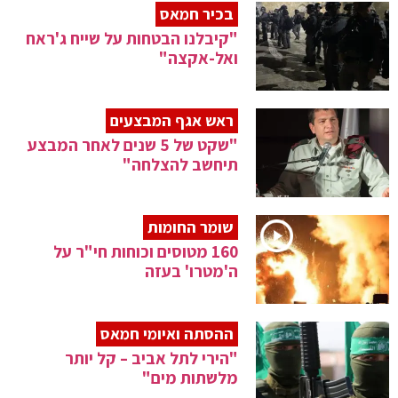
בכיר חמאס
"קיבלנו הבטחות על שייח ג'ראח
ואל-אקצה"
ראש אגף המבצעים
"שקט של 5 שנים לאחר המבצע
תיחשב להצלחה"
שומר החומות
160 מטוסים וכוחות חי"ר על
ה'מטרו' בעזה
ההסתה ואיומי חמאס
"הירי לתל אביב – קל יותר
מלשתות מים"