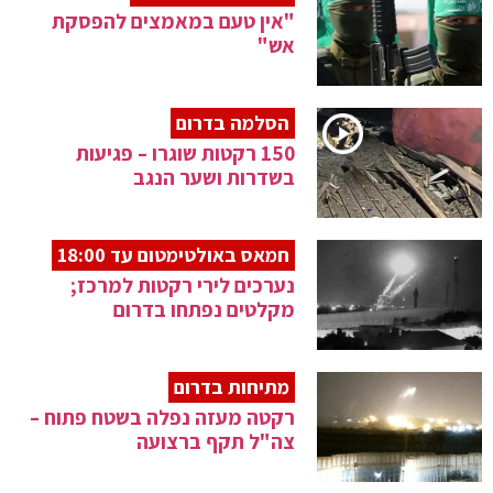
"אין טעם במאמצים להפסקת
אש"
הסלמה בדרום
150 רקטות שוגרו – פגיעות
בשדרות ושער הנגב
חמאס באולטימטום עד 18:00
נערכים לירי רקטות למרכז;
מקלטים נפתחו בדרום
מתיחות בדרום
רקטה מעזה נפלה בשטח פתוח –
צה"ל תקף ברצועה