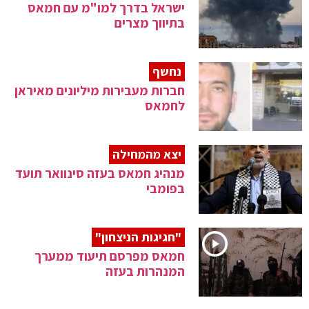
ישראל בדרך למו"מ עם חמאס
בתיווך מצרים
נחשף
חברות מעבירות מיליונים מאיראן
לחמאס
יצא מהמחילה
מנהיג חמאס בעזה סינוואר תועד
בפומבי
"חגיגות הניצחון"
חמאס מפרסם תיעוד ממערך
המנהרות בעזה