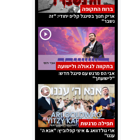
ברוח התקופה
אריק חנוך בסינגל קליפ יחודי: "זה
נשבר"
בתקווה לגאולה ולישועה
אבי הס מרגש עם סינגל חדש:
"לישועתך"
תפילה מרגשת
ארי גולדוואג & איצי קפלוביץ: "אנא ה'
עננו"