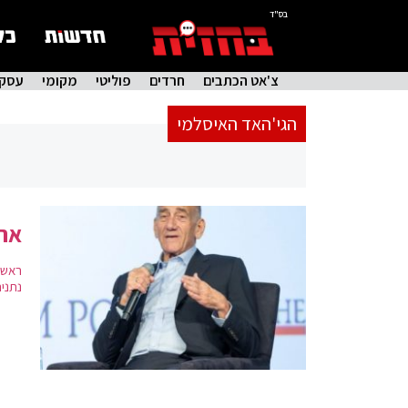
בס"ד
צ'אט הכתבים
חרדים
פוליטי
מקומי
עסקי
הגי'האד האיסלמי
אהו
ראש 
נתני