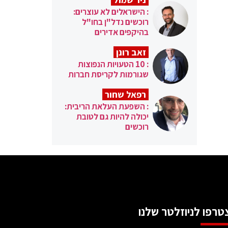
: הישראלים לא עוצרים:
רוכשים נדל"ן בחו"ל
בהיקפים אדירים
זאב רונן
: 10 הטעויות הנפוצות
שגורמות לקריסת חברות
רפאל שחור
: השפעת העלאת הריבית:
יכולה להיות גם לטובת
רוכשים
טרפו לניוזלטר שלנו