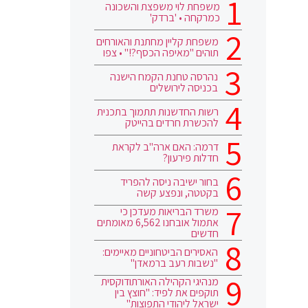
משפחת לוי משפצת והשכונה
כמרקחה • 'ברדק'
משפחת קליין מחתנת והאורחים
תוהים "מאיפה הכסף?!" • צפו
נהרסה טחנת הקמח הישנה
בכניסה לירושלים
רשות החדשנות תתמוך בתכנית
להכשרת חרדים בהייטק
דרמה: האם ארה"ב לקראת
חדלות פירעון?
בחור ישיבה ניסה להפריד
בקטטה, ונפצע קשה
משרד הבריאות מעדכן כי
אתמול אובחנו 6,562 מאומתים
חדשים
האסירים הביטחוניים מאיימים:
"נשבות רעב ברמאדן"
מנהיגי הקהילה האורתודוקסית
תוקפים את לפיד: "חוצץ בין
ישראל ליהודי התפוצות"