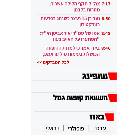
בקטאר"
צה"ל תקף הלילה עשרות
7:17
מטרות בלבנון
נער בן 15 נעצר כשנהג בפרעות
8:50
בטרקטורון
אמו של סמ"ר יאיר אביטן הי"ד:
8:48
"הסתערו על האויב בעוז
ובגבורה"
ביידן אמר כי למרות ההופעה
8:46
הכושלת בעימות מול טראמפ,
הוא ממשיך
לכל המבזקים >>
עדכני
ויראלי
פופולרי