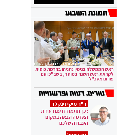
צילום:
קובי גדעון / לע"מ
ראש הממשלה בנימין נתניהו בהרמת כוסית
לקראת ראש השנה במוסד, בשב"כ ועם
פורום מטכ"ל
ד"ר מיקי וינקלר
: כך תתמודדו עם רעידת
האדמה הבאה במקום
העבודה שלכם
ניר שמול