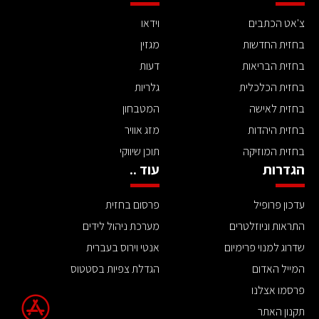
צ'אט הכתבים
וידאו
בחזית החדשות
מגזין
בחזית הבריאות
דעות
בחזית הכלכלית
גלריות
בחזית לאישה
המטבחון
בחזית היהדות
מזג אוויר
בחזית המוזיקה
תוכן שיווקי
הגדרות
עוד ..
עדכון פרופיל
פרסום בחזית
התראות וניוזלטרים
מערכת ניהול לידים
שדרוג למנוי פרימיום
אנטי וירוס בעברית
המייל האדום
הגדלת צפיות בסטטוס
פרסמו אצלנו
תקנון האתר