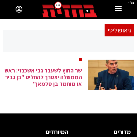
בס"ד
גיאופוליטי
שר החוץ לשעבר גבי אשכנזי: ראש
הממשלה יצטרך להחליט "בן גביר
או מוחמד בן סלמאן"
מדורים
המיוחדים