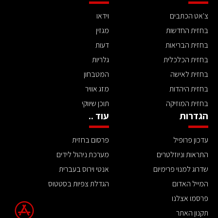
צ'אט הכתבים
וידאו
בחזית החדשות
מגזין
בחזית הבריאות
דעות
בחזית הכלכלית
גלריות
בחזית לאישה
המטבחון
בחזית היהדות
מזג אוויר
בחזית המוזיקה
תוכן שיווקי
הגדרות
עוד ..
עדכון פרופיל
פרסום בחזית
התראות וניוזלטרים
מערכת ניהול לידים
שדרוג למנוי פרימיום
אנטי וירוס בעברית
המייל האדום
הגדלת צפיות בסטטוס
פרסמו אצלנו
תקנון האתר