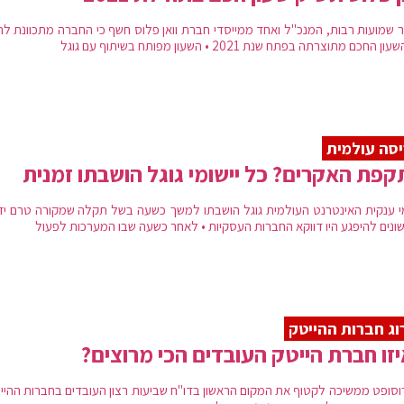
 שמועות רבות, המנכ"ל ואחד ממייסדי חברת וואן פלוס חשף כי החברה מתכוונת לה
 החכם מתוצרתה בפתח שנת 2021 • השעון מפותח בשיתוף עם גוגל
סה עולמית
פת האקרים? כל יישומי גוגל הושבתו זמנית
מי ענקית האינטרנט העולמית גוגל הושבתו למשך כשעה בשל תקלה שמקורה טרם ידו
ונים להיפגע היו דווקא החברות העסקיות • לאחר כשעה שבו המערכות לפעול
וג חברות ההייטק
זו חברת הייטק העובדים הכי מרוצים?
וסופט ממשיכה לקטוף את המקום הראשון בדו"ח שביעות רצון העובדים בחברות ההייט