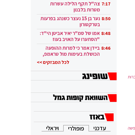
בקטאר"
צה"ל תקף הלילה עשרות
7:17
החברה מציעה מספר מוצרי-אינטרנט, כגון: שירות האימייל "ג'ימייל", אתר הווידאו "YouTube" ואתר הבלוגים Blogspot של חברת Blogger,
מטרות בלבנון
נער בן 15 נעצר כשנהג בפרעות
8:50
גוגל מציעה גם תוכנות שולחניות כגון: הדפדפן "גוגל כרום", תוכנת ארגון ועריכת תמונות – "פיקאסה" ( שהוחלפה על ידי "Google Photos")
בטרקטורון
אמו של סמ"ר יאיר אביטן הי"ד:
8:48
סלולריים "אנדרואיד", מערכת ההפעלה למחשבים "Chrome OS" מערכת
"הסתערו על האויב בעוז
ובגבורה"
ביידן אמר כי למרות ההופעה
8:46
הכושלת בעימות מול טראמפ,
ניתן למצוא את
הוא ממשיך
אתרי גוגל המותאמים למדינות השונות (כמו google.co.in, google.co.uk) ואתרים אחרים שבבעלות גוגל כגון YouTube, ‏Blogger ו-
לכל המבזקים >>
ורות
ברות
עדכני
ויראלי
פופולרי
נואר יוצאו לחופשה