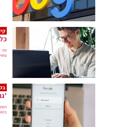
קיד
כל 
מה ז
עושים
בקר
'גו
השינ
בסופ