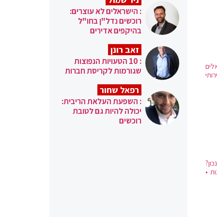
: הישראלים לא עוצרים:
רוכשים נדל"ן בחו"ל
בהיקפים אדירים
זאב רונן
: 10 הטעויות הנפוצות
לים
שגורמות לקריסת חברות
ותי
רפאל שחור
: השפעת העלאת הריבית:
יכולה להיות גם לטובת
רוכשים
כון?
ת •