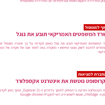
בוק התדרדרה למקום השמיני וגם סימילאר-ווב התדרדרה משמעותית
ף למונופול
ד המשפטים האמריקאי תובע את גוגל
 המשפטים האמריקאי תובע את גוגל באופן תקדימי על כך שיצרה מונופול שמ
חרים להיכנס לשוק מנועי החיפוש • החקירה באה לאחר שנה של חקירה של המ
יקאי
חברת למציאות
רוסופט נוטשת את אינטרנט אקספלורר
ענקית הטכנולוגיה הודיעה כי תפסיק לתמוך בדפדפן ה-Explorer 11, מתו
ש יריב ראוי למקבילו Google chrome