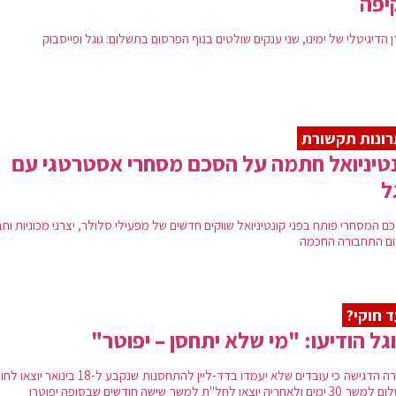
יפה
 הדיגיטלי של ימינו, שני ענקים שולטים בנוף הפרסום בתשלום: גוגל ופייסבוק
גוגל מובילה את פיתוחה של מערכת ההפעלה לטלפונים 
ונות תקשורת
טיניואל חתמה על הסכם מסחרי אסטרטגי עם
אתרה הראשי של גוגל, google.com, הוא האתר הנצפה ביותר באינטרנט, ובין רשימת 100 האתרים הנצפים ביותר בעולם 
ל
ין רב בתרבות העולמית ופעילותה מסוקרת בחדשות תדיר. החברה זכתה אף לביק
 המסחרי פותח בפני קונטיניואל שווקים חדשים של מפעילי סלולר, יצרני מכוניות וח
ורה.
ם התחבורה החכמה
 חוקי?
גל הודיעו: "מי שלא יתחסן – יפוטר"
החברה הדגישה כי עובדים שלא יעמדו בדד-ליין להתחסנות שנקבע ל-18 בי
ולאחריה יוצאו לחל"ת למשך שישה חודשים שבסופה יפוטרו