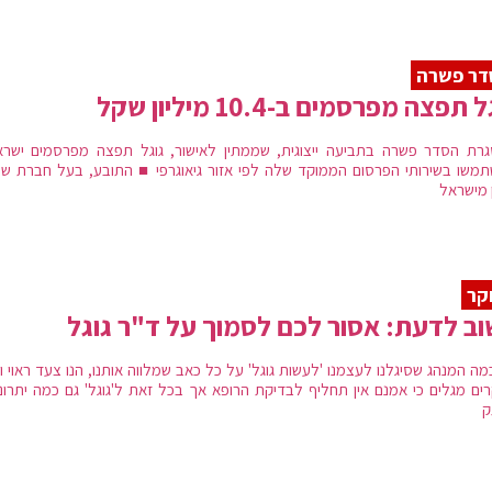
דר פשרה
 תפצה מפרסמים ב-10.4 מיליון שקל
רת הסדר פשרה בתביעה ייצוגית, שממתין לאישור, גוגל תפצה מפרסמים ישרא
משו בשירותי הפרסום הממוקד שלה לפי אזור גיאוגרפי ■ התובע, בעל חברת שיר
ן מישראל
קר
ב לדעת: אסור לכם לסמוך על ד"ר גוגל
ה המנהג שסיגלנו לעצמנו 'לעשות גוגל' על כל כאב שמלווה אותנו, הנו צעד ראוי ונ
ים מגלים כי אמנם אין תחליף לבדיקת הרופא אך בכל זאת ל'גוגל' גם כמה יתרונו
ק