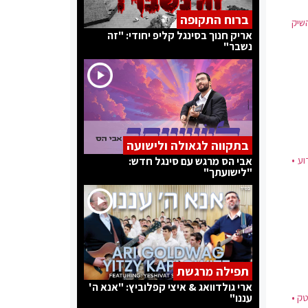
ברוח התקופה
שיק
אריק חנוך בסינגל קליפ יחודי: "זה
נשבר"
בתקווה לגאולה ולישועה
ע •
אבי הס מרגש עם סינגל חדש:
"לישועתך"
תפילה מרגשת
ארי גולדוואג & איצי קפלוביץ: "אנא ה'
ק •
עננו"