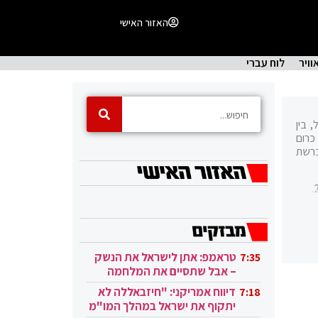
האזור האישי
וויר
לוח עברי
ל, בין
כרום
ותים ברשת
טראמפ: אתן לישראל את הנשק
7:35
יארד
– אבל שתסיים את המלחמה
בעזה
דיווח אמריקני: "חיזבאללה לא
7:18
וביל
יתקוף את ישראל במהלך המו"מ