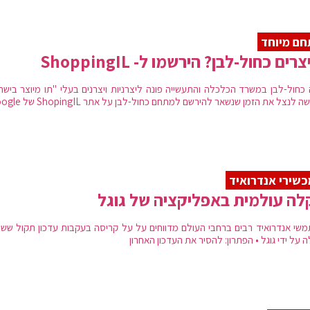
ם מיוחד
רים כחול-לבן? הירשמו ל- ShoppingIL
כחול-לבן במשרד הכלכלה והתעשייה פונה ליצרניות ויצרנים בעלי "תו מיוצר בישר
 לנצל את הזמן שנשאר להירשם למתחם כחול-לבן על אתר ShopingIL של Google
שירי אנדרואיד
ה עולמית באפליקציה של גוגל
שי אנדרואיד רבים ברחבי העולם מדווחים על על קריסה בעקבות עדכון תקול ששו
 על ידי גוגל • הפתרון: להסיר את העדכון האחרון