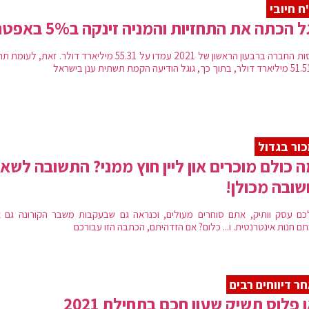
ח חיובי
ל הכתה את התחזיות והמניה זינקה ב5% באפטר
הכנסות החברה ברבעון הראשון של 2021 עמדו על 55.31 מיליארד דולר. זאת, לע
ור בגדול
 כולם מוכרים און ליין חוץ ממני? התשובה לשא
ובה מכולן!
כם עסק וותיק, אתם סוחרים מעולים, וכנראה גם שבעקבות משבר הקורונה גם 
ם חנות אינטרנטית. ו... כלום? אם הזדהיתם, הכתבה הזו עבורכם
ר דיווחים רבים
ן פלוס תשיק שעון חכם בתחילת 2021