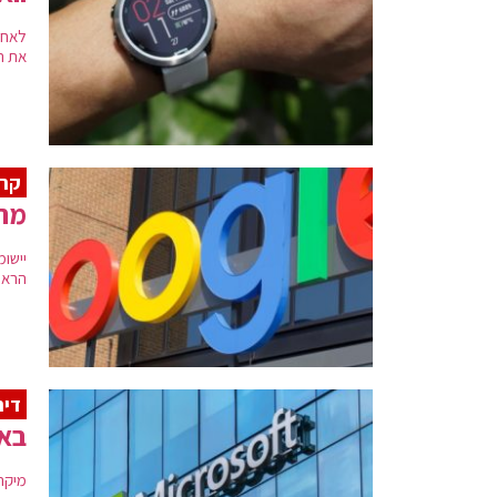
לאחר
את השעון
קרי
מתק
יישו
הראש
דיר
באי
מיקר