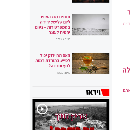
תחזית מזג האוויר
ליום שלישי: ירידה
ומת תחזיות
בטמפרטורות – נעים
יחסית לעונה
חיים גוטליב
האם תה ירוק יכול
לסייע בהורדת רמות
לחץ וחרדה?
לה
נועה קפלן
אתם