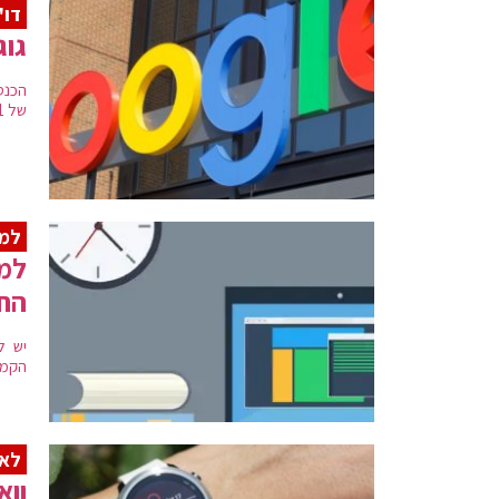
דו"
גוג
של 51.51 מיליארד דולר, בתוך כך, גוגל הודיעה הקמת תשתית ענן בישראל
למכ
למה
החש
יש ל
הקמת
לאח
ווא