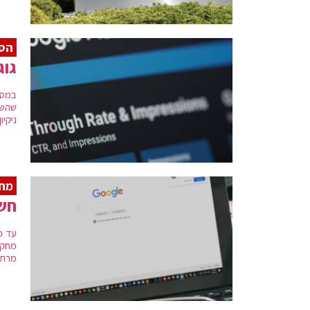
הס
גוגל
במסג
שהשת
ניקיו
מח
חשו
עד כמ
מחקר
מרת