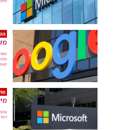
פייס
הסו
משר
משרד
מהמת
האמר
מת
מיק
דפדפן ה- Edgeשלה, שעשוי לשמ