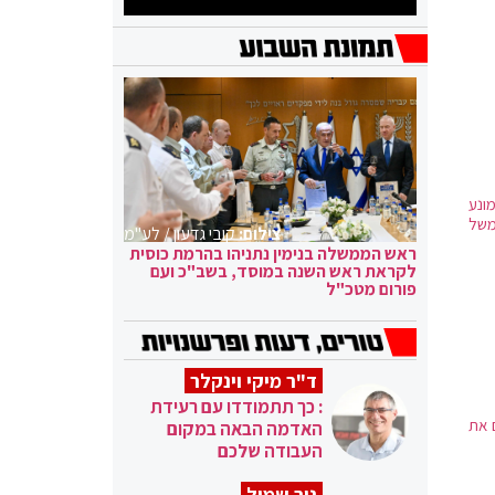
ונע
משל
צילום:
קובי גדעון / לע"מ
ראש הממשלה בנימין נתניהו בהרמת כוסית
לקראת ראש השנה במוסד, בשב"כ ועם
פורום מטכ"ל
ד"ר מיקי וינקלר
: כך תתמודדו עם רעידת
ך נסיון לקדם את
האדמה הבאה במקום
העבודה שלכם
ניר שמול