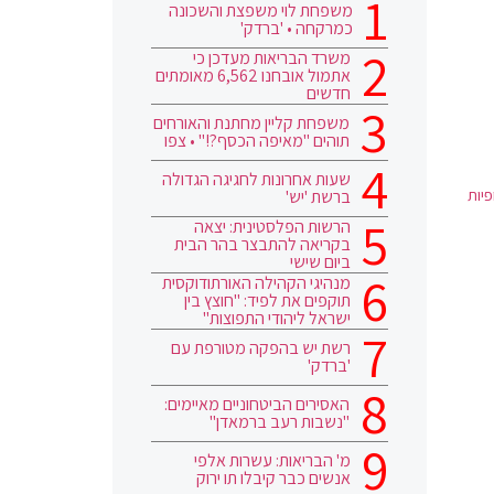
משפחת לוי משפצת והשכונה
כמרקחה • 'ברדק'
משרד הבריאות מעדכן כי
אתמול אובחנו 6,562 מאומתים
חדשים
משפחת קליין מחתנת והאורחים
תוהים "מאיפה הכסף?!" • צפו
שעות אחרונות לחגיגה הגדולה
פיות
ברשת 'יש'
הרשות הפלסטינית: יצאה
בקריאה להתבצר בהר הבית
ביום שישי
מנהיגי הקהילה האורתודוקסית
תוקפים את לפיד: "חוצץ בין
ישראל ליהודי התפוצות"
רשת יש בהפקה מטורפת עם
'ברדק'
האסירים הביטחוניים מאיימים:
"נשבות רעב ברמאדן"
מ' הבריאות: עשרות אלפי
אנשים כבר קיבלו תו ירוק