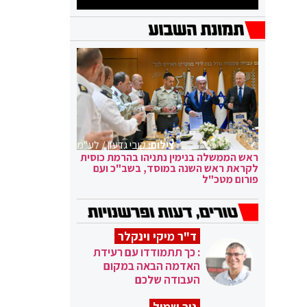
צילום:
קובי גדעון / לע"מ
ראש הממשלה בנימין נתניהו בהרמת כוסית
לקראת ראש השנה במוסד, בשב"כ ועם
פורום מטכ"ל
ד"ר מיקי וינקלר
: כך תתמודדו עם רעידת
האדמה הבאה במקום
העבודה שלכם
ניר שמול