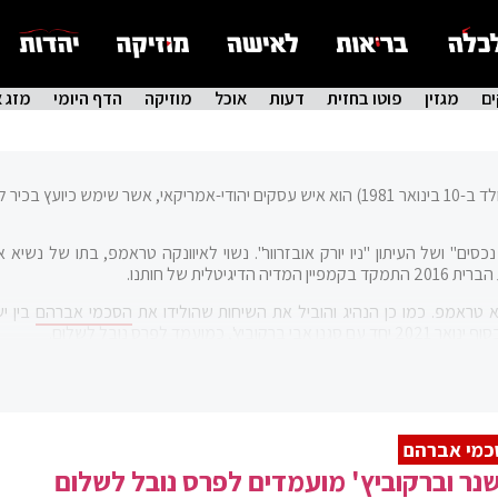
ם
מגזין
פוטו בחזית
דעות
אוכל
מוזיקה
הדף היומי
מזג א
ג'ארד קורי קושנר (באנגלית: Jared Corey Kushner; נולד ב-10 בינואר 1981) הוא איש עסקים יהודי-אמריקאי, אשר שימש כיועץ 
ים" ושל העיתון "ניו יורק אובזרוור". נשוי לאיוונקה טראמפ, בתו של נשיא א
ת של חותנו.
 טראמפ. כמו כן הנהיג והוביל את השיחות שהולידו את
הסכמי אברהם
בין י
 יחד עם סגנו
אבי ברקוביץ'
, כמועמד לפרס נובל לשלום.
כמי אברהם
נר וברקוביץ' מועמדים לפרס נובל לשלום