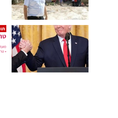
תוכ
טרא
מועד
• טר