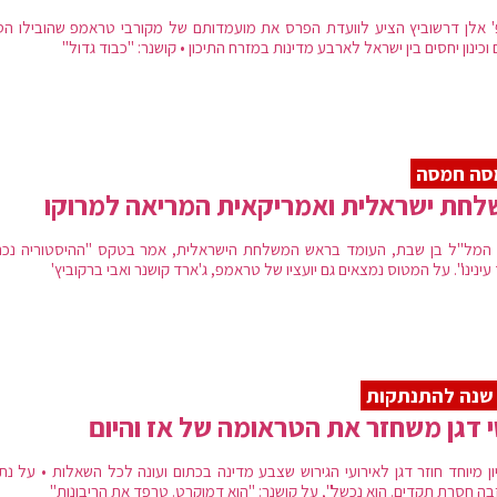
' אלן דרשוביץ הציע לוועדת הפרס את מועמדותם של מקורבי טראמפ שהובילו הס
וכינון יחסים בין ישראל לארבע מדינות במזרח התיכון • קושנר: "כבוד גדול"
סה חמסה
חת ישראלית ואמריקאית המריאה למרוקו
המל"ל בן שבת, העומד בראש המשלחת הישראלית, אמר בטקס "ההיסטוריה נכ
עינינו". על המטוס נמצאים גם יועציו של טראמפ, ג'ארד קושנר ואבי ברקוביץ'
י דגן משחזר את הטראומה של אז והיום
ון מיוחד חוזר דגן לאירועי הגירוש שצבע מדינה בכתום ועונה לכל השאלות • על נתנ
בה חסרת תקדים. הוא נכשל", על קושנר: "הוא דמוקרט. טרפד את הריבונות"