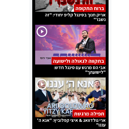
ברוח התקופה
אריק חנוך בסינגל קליפ יחודי: "זה
נשבר"
בתקווה לגאולה ולישועה
אבי הס מרגש עם סינגל חדש:
"לישועתך"
תפילה מרגשת
ארי גולדוואג & איצי קפלוביץ: "אנא ה'
עננו"