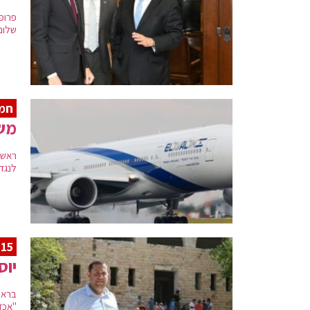
פרופ
שלום 
חמ
משל
ראש 
לנגד 
15 שנה להתנתקות
יוס
בראי
"אכז