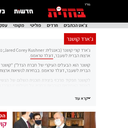
בס"ד
צ'אט הכתבים
חרדים
פוליטי
מקומי
עסקי
ג'ארד קושנר
ארצות הברית לשעבר,
דונלד טראמפ
.
קושנר הוא הבעלים העיקרי של חברת הנדל"ן "קושנר נכס
הברית לשעבר, דונלד טראמפ. בבחירות לנשיאות ארצות הברית 2016 התמקד בקמפיין המדיה הדיגיטלי
לקושנר תפקיד מרכזי ביצירת תוכנית השלום של הנשיא
לאיחוד האמירויות הערביות ובחריין. על פעילותו זו הוכרז בסוף ינואר 2021
קרא עוד
הס
קוש