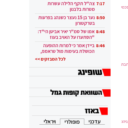
בקטאר"
צה"ל תקף הלילה עשרות
7:17
כמי
מטרות בלבנון
נער בן 15 נעצר כשנהג בפרעות
8:50
בטרקטורון
אמו של סמ"ר יאיר אביטן הי"ד:
8:48
"הסתערו על האויב בעוז
ובגבורה"
ביידן אמר כי למרות ההופעה
8:46
הכושלת בעימות מול טראמפ,
הוא ממשיך
לכל המבזקים >>
תבת
עדכני
ויראלי
פופולרי
יהו: