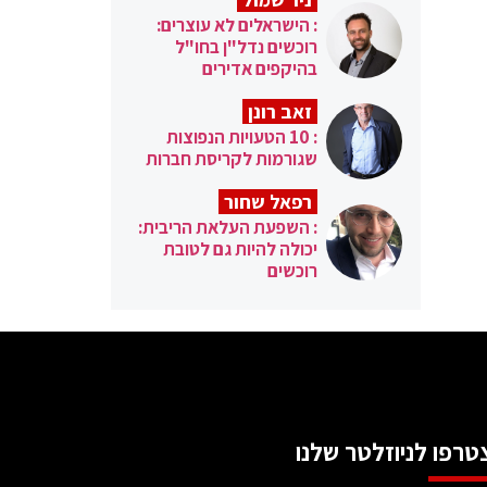
: הישראלים לא עוצרים:
רוכשים נדל"ן בחו"ל
בהיקפים אדירים
זאב רונן
: 10 הטעויות הנפוצות
שגורמות לקריסת חברות
רפאל שחור
: השפעת העלאת הריבית:
יכולה להיות גם לטובת
רוכשים
טרפו לניוזלטר שלנו