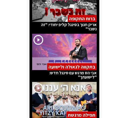
ברוח התקופה
אריק חנוך בסינגל קליפ יחודי: "זה
נשבר"
בתקווה לגאולה ולישועה
אבי הס מרגש עם סינגל חדש:
"לישועתך"
תפילה מרגשת