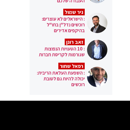
העבודה שלכם
ניר שמול
: הישראלים לא עוצרים:
רוכשים נדל"ן בחו"ל
בהיקפים אדירים
זאב רונן
: 10 הטעויות הנפוצות
שגורמות לקריסת חברות
רפאל שחור
: השפעת העלאת הריבית:
יכולה להיות גם לטובת
רוכשים