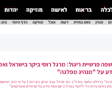
ם
מגזין
פוטו בחזית
דעות
אוכל
מוזיקה
הדף היומי
מזג א
פה פרשיית ריגול: מרגל רוסי ביקר בישראל ואס
ע על "מנהיג מפלגה"
דנט" ברזילאי נחשף בארה"ב כמי שריגל עבור ארגון ביון רוסי | על פי כתב האישום
ש בזהות בדויה כדי ללמוד בארה"ב שם אסף מידע על ישראלים ואמריקאים"