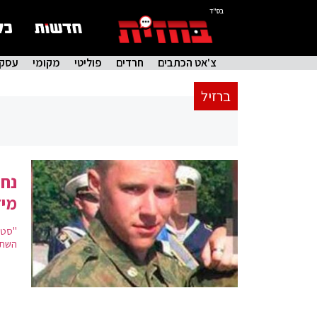
בס"ד
צ'אט הכתבים
חרדים
פוליטי
מקומי
עסקי
ברזיל
נחש
מיד
"סטו
השתמ