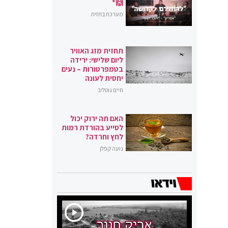
🙌*
מערכת בחזית
תחזית מזג האוויר
ליום שלישי: ירידה
בטמפרטורות – נעים
יחסית לעונה
חיים גוטליב
האם תה ירוק יכול
לסייע בהורדת רמות
לחץ וחרדה?
נועה קפלן