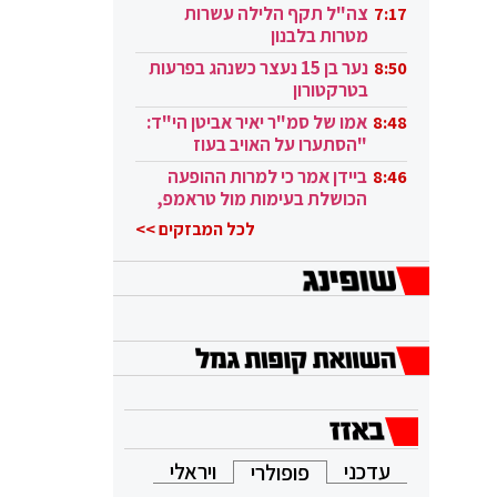
בקטאר"
צה"ל תקף הלילה עשרות
7:17
מטרות בלבנון
נער בן 15 נעצר כשנהג בפרעות
8:50
בטרקטורון
אמו של סמ"ר יאיר אביטן הי"ד:
8:48
"הסתערו על האויב בעוז
ובגבורה"
ביידן אמר כי למרות ההופעה
8:46
הכושלת בעימות מול טראמפ,
הוא ממשיך
לכל המבזקים >>
עדכני
ויראלי
פופולרי