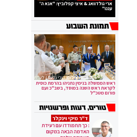
ארי גולדוואג & איצי קפלוביץ: "אנא ה'
עננו"
צילום:
קובי גדעון / לע"מ
ראש הממשלה בנימין נתניהו בהרמת כוסית
לקראת ראש השנה במוסד, בשב"כ ועם
פורום מטכ"ל
ד"ר מיקי וינקלר
: כך תתמודדו עם רעידת
האדמה הבאה במקום