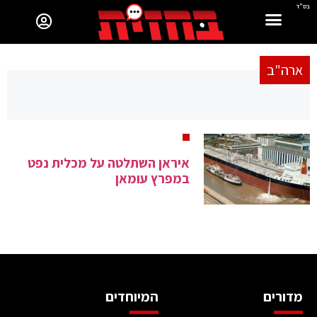
בס"ד
ארה"ב
איראן השתלטה על מכלית נפט
במפרץ עומאן
מדורים
המיוחדים