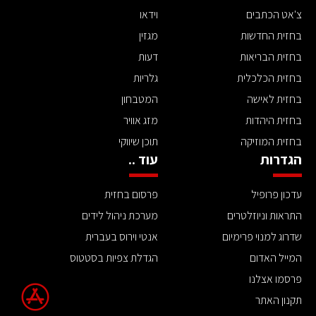
צ'אט הכתבים
וידאו
בחזית החדשות
מגזין
בחזית הבריאות
דעות
בחזית הכלכלית
גלריות
בחזית לאישה
המטבחון
בחזית היהדות
מזג אוויר
בחזית המוזיקה
תוכן שיווקי
הגדרות
עוד ..
עדכון פרופיל
פרסום בחזית
התראות וניוזלטרים
מערכת ניהול לידים
שדרוג למנוי פרימיום
אנטי וירוס בעברית
המייל האדום
הגדלת צפיות בסטטוס
פרסמו אצלנו
תקנון האתר