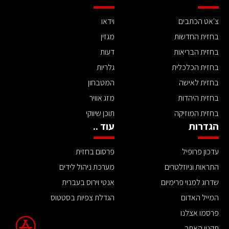
צ'אט הכתבים
וידאו
בחזית החדשות
מגזין
בחזית הבריאות
דעות
בחזית הכלכלית
גלריות
בחזית לאישה
המטבחון
בחזית היהדות
מזג אוויר
בחזית המוזיקה
תוכן שיווקי
הגדרות
עוד ..
עדכון פרופיל
פרסום בחזית
התראות וניוזלטרים
מערכת ניהול לידים
שדרוג למנוי פרימיום
אנטי וירוס בעברית
המייל האדום
הגדלת צפיות בסטטוס
פרסמו אצלנו
תקנון האתר