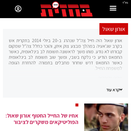
בס"ד
אורון שאול
אורון שאול היה חייל צה"ל שנהרג ב-20 ביולי 2014 בתקרית אש
בקרב שג'אעיה במהלך מבצע צוק איתן, והוכר כחלל צה"ל שמקום
קבורתו לא נודע. מותו משך לראשונה תשומת לב בינלאומית, כאשר
החמאס הודיע כי נלקח בשבי, ומשך שוב תשומת לב בינלאומית
כאשר החמאס דרש שחרור מחבלים בתמורה להחזרת הגופה
למשפחת החייל.
מקור:
ויקיפדיה
קרא עוד
אחיו של החייל החטוף אורון שאול:
הפוליטיקאים משקרים לציבור