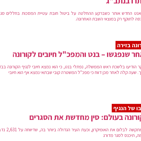
רו בנתב"ג
יאנט החדש אותר כשברקע ההחלטה על ביטול חובת עטיית המסכות בחללים סגור
סה לתוקף רק במוצאי השבת האחרונה.
ונה בזירה
ר שנפגשו – בנט והמפכ"ל חיובים לקורונה
ר הודיעו בלשכת ראש הממשלה, נפתלי בנט, כי הוא נמצא חיובי לנגיף הקורונה בבד
. שעה קלה לאחר מכן דווח כי מפכ"ל המשטרה קובי שבתאי נמצא אף הוא חיובי
ו של הנגיף
רונה בעולם: סין מחדשת את הסגרים
סין מתקשה לבלום את האומיקרון, וכעת הע
ה, תיכנס לסגר מדורג