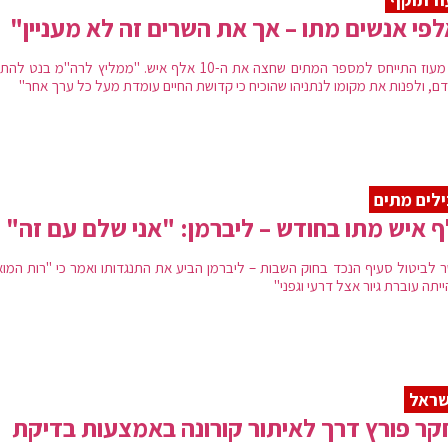
פי אנשים מתו – אך את השרים זה לא מעניין"
ח״כ מעוז התייחס למספר המתים שחצה את ה-10 אלף איש. "ממליץ לרה"מ בנט
ם, ולפנות את מקומו לנתניהו שהוכיח כי קדושת החיים עומדת מעל כל ערך אחר"
לים מתים
 איש מתו בחודש – ליברמן: "אני שלם עם זה"
 לביטול סעיף הנכד בחוק השבות – ליברמן הביע את התנגדותו ואמר כי "רות המוא
יתה עוברת גיור אצל דרעי וגפני"
שראל
ר פורץ דרך לאיתור קורונה באמצעות בדיקת