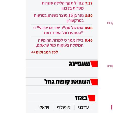
בקטאר"
צה"ל תקף הלילה עשרות
7:17
מטרות בלבנון
נער בן 15 נעצר כשנהג בפרעות
8:50
בטרקטורון
בות
אמו של סמ"ר יאיר אביטן הי"ד:
8:48
"הסתערו על האויב בעוז
ובגבורה"
ביידן אמר כי למרות ההופעה
8:46
הכושלת בעימות מול טראמפ,
הוא ממשיך
לכל המבזקים >>
נים
עדכני
ויראלי
פופולרי