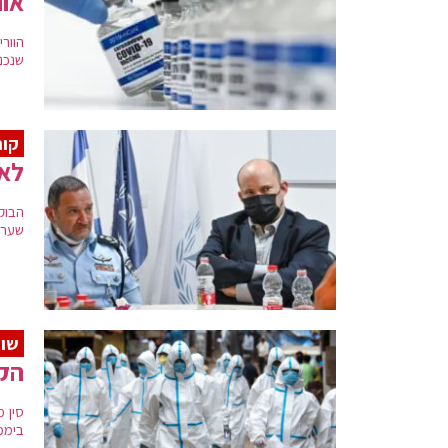
אות
הוור
שנכנ
קור
לאח
הבוק
שערך
שוב
הקו
ביממ