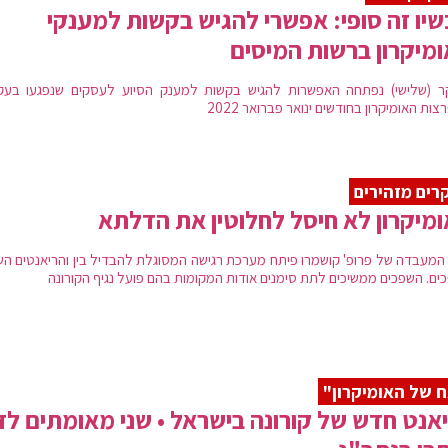
יו זה סופי: אפשרי להגיש בקשות למענקי
מיקרון ברשות המיסים
ר (שלישי) נפתחה האפשרות להגיש בקשות למענק הסיוע לעסקים שנפגעו בעק
ות האומיקרון בחודשים ינואר פברואר 2022
רים מזהירים
מיקרון לא חיסל לחלוטין את הדלתא
 המעבדה של פרופ' קושמרו פיתח מערכת רגישה המסוגלת להבדיל בין והריאנטים השו
ים. השפכים ממשיכים לתת סימנים אודות המקומות בהם פועל נגיף הקורונה
 של האומיקרון"
יאנט חדש של קורונה בישראל • שני מאומתים לזן