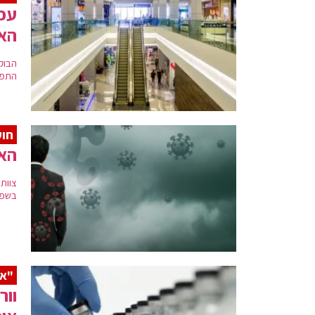
עכש
האו
הבוק
התפרצ
חוק
האו
צוות
בשפכ
"אח
וור