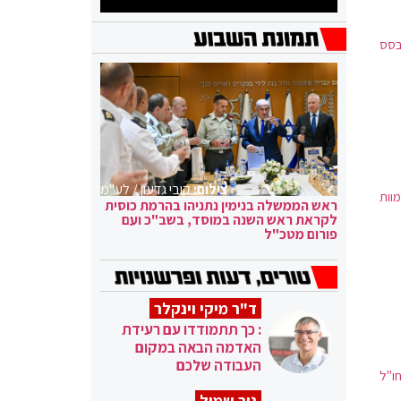
ול הנוכחי שהוא בדיקת PCR. בהתבסס
צילום:
קובי גדעון / לע"מ
 כ-20 אלף אנשים ממוות
ראש הממשלה בנימין נתניהו בהרמת כוסית
לקראת ראש השנה במוסד, בשב"כ ועם
פורום מטכ"ל
ד"ר מיקי וינקלר
: כך תתמודדו עם רעידת
האדמה הבאה במקום
העבודה שלכם
חו"ל
ניר שמול