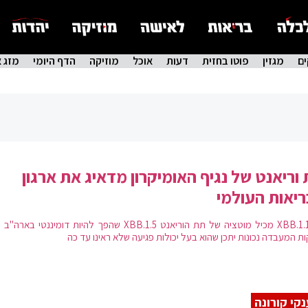
ם
מגזין
פוטו בחזית
דעות
אוכל
מוזיקה
הדף היומי
מזג א
וריאנט של נגיף האומיקרון מדאיג את ארגון
יאות העולמי
ה-XBB.1.16 מכיל מוטציה של תת הוריאנט XBB.1.5 שהפך להיות דומיננטי בא
ת המעבדה נכונות יתכן שהוא בעל יכולות פגיעה שלא ראינו עד כה
קי קורונה