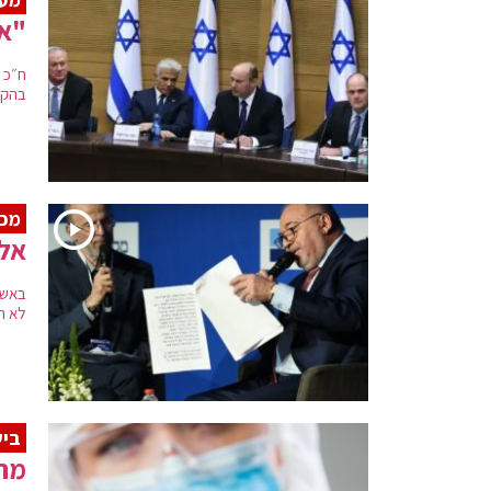
"אל
בהקד
מכי
אלף
באשר
לא הי
בי
מחק