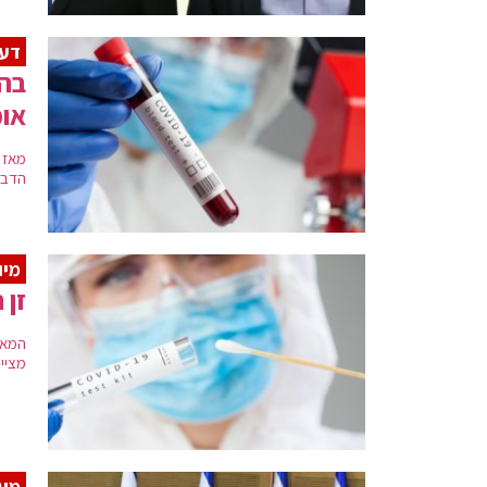
דעי
בהל
אומ
מאז 
הדבקה ח
מיו
זן 
מציינ
מעו