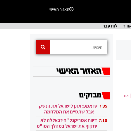
האזור האישי
וויר
לוח עברי
רה"ב | אם
טראמפ: אתן לישראל את הנשק
7:35
– אבל שתסיים את המלחמה
בעזה
דיווח אמריקני: "חיזבאללה לא
7:18
יתקוף את ישראל במהלך המו"מ