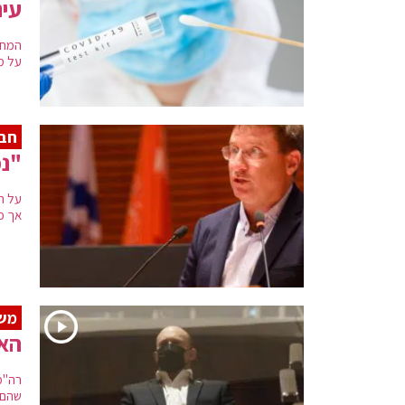
עינ
על מ
חבר
"נמ
אך פ
משח
האו
רה"מ
שהם 