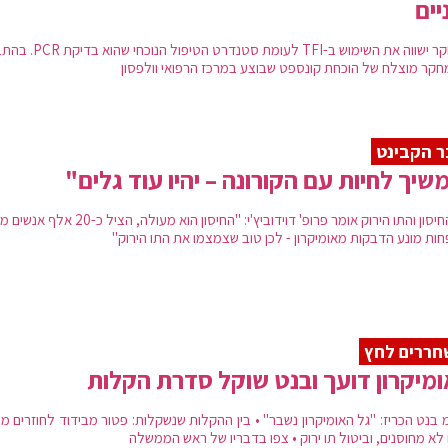
יים
המחקר ישווה את השימוש ב-TFI לעומת סטנדרט הטיפ
חקר מוצלח של הוכחת קונספט שבוצע במרכז הרפואי וולפסון
 הקבינט
שיך לחיות עם הקורונה – יהיו עוד גלים"
על החיסון והתו הירוק אומר פרופ' דוידוביץ'י: "החיסון הוא מעולה, הציל
חות מונע הדבקות מאומיקרון - לכן טוב שצמצמו את התו הירוק"
ררים לחץ
מיקרון דועך ובנט שוקל סדרת הקלות
 בנט הכריז: "גל האומיקרון נשבר" • בין ההקלות שנשקלות: פטור מבידוד לחוזרים מ
לא מחוסנים, וביטול תו ירוק • צפו בדבריו של ראש הממשלה