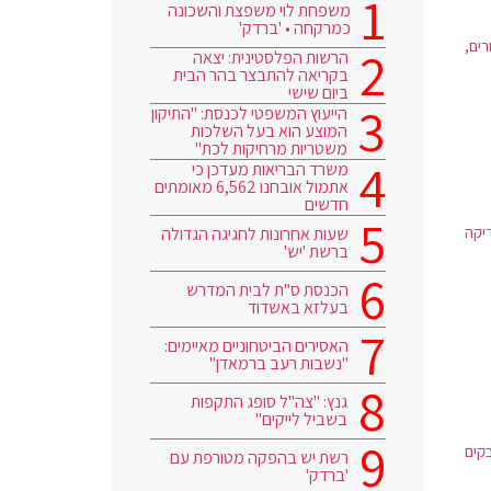
משפחת לוי משפצת והשכונה
כמרקחה • 'ברדק'
ים,
הרשות הפלסטינית: יצאה
בקריאה להתבצר בהר הבית
ביום שישי
הייעוץ המשפטי לכנסת: "התיקון
המוצע הוא בעל השלכות
משטריות מרחיקות לכת"
משרד הבריאות מעדכן כי
אתמול אובחנו 6,562 מאומתים
חדשים
יקה
שעות אחרונות לחגיגה הגדולה
ברשת 'יש'
הכנסת ס"ת לבית המדרש
בעלזא באשדוד
האסירים הביטחוניים מאיימים:
"נשבות רעב ברמאדן"
גנץ: "צה"ל סופג התקפות
בשביל לייקים"
יר הגדולה ביותר בה, שדיווחה על 2,631 נדבקים
רשת יש בהפקה מטורפת עם
'ברדק'