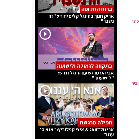
ברוח התקופה
אריק חנוך בסינגל קליפ יחודי: "זה
נשבר"
 להתפטר
בתקווה לגאולה ולישועה
אבי הס מרגש עם סינגל חדש:
"לישועתך"
ביה
תפילה מרגשת
ארי גולדוואג & איצי קפלוביץ: "אנא ה'
עננו"