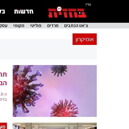
בס"ד
צ'אט הכתבים
חרדים
פוליטי
מקומי
עסקי
אומיקרון
תת 
הבר
בדיקו
מענ