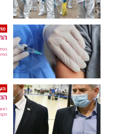
מחק
החי
החיס
הע
הוצ
ראש 
הקורונ