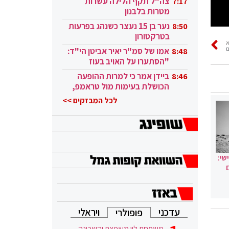
צה"ל תקף הלילה עשרות
7:17
מטרות בלבנון
נער בן 15 נעצר כשנהג בפרעות
8:50
בטרקטורון
ם
אמו של סמ"ר יאיר אביטן הי"ד:
8:48
"הסתערו על האויב בעוז
ובגבורה"
ביידן אמר כי למרות ההופעה
8:46
הכושלת בעימות מול טראמפ,
הוא ממשיך
לכל המבזקים >>
שי:
עדכני
ויראלי
פופולרי
משפחת לוי משפצת והשכונה