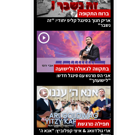
ברוח התקופה
אריק חנוך בסינגל קליפ יחודי: "זה
נשבר"
בתקווה לגאולה ולישועה
אבי הס מרגש עם סינגל חדש:
"לישועתך"
תפילה מרגשת
ארי גולדוואג & איצי קפלוביץ: "אנא ה'