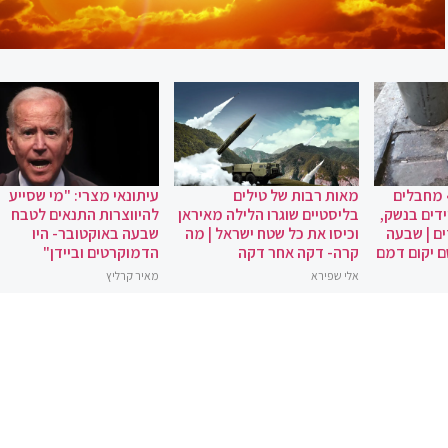
 מחבלים
מאות רבות של טילים
עיתונאי מצרי: "מי שסייע
ידים בנשק,
בליסטיים שוגרו הלילה מאיראן
להיווצרות התנאים לטבח
ם | שבעה
וכיסו את כל שטח ישראל | מה
שבעה באוקטובר- היו
ם יקום דמם
קרה- דקה אחר דקה
הדמוקרטים וביידן"
אלי שפירא
מאיר קרליץ