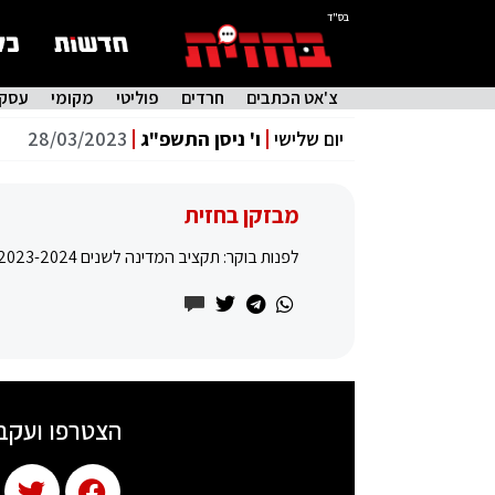
בס"ד
צ'אט הכתבים
חרדים
פוליטי
מקומי
עסקי
יום שלישי
ו' ניסן התשפ"ג
28/03/2023
מבזקן בחזית
לפנות בוקר: תקציב המדינה לשנים 2023-2024 אושר בקריאה ראשונה במליאה ברוב של 41 מול 32
הצטרפו ועקב