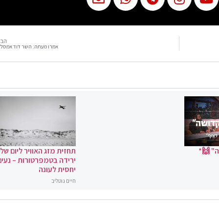
הבא
אמרו מעתה: השר דוד אמסל
" 🙌*
תחזית מזג האוויר ליום שלי
ירידה בטמפרטורות – נעים
יחסית לעונה
חיים גוטליב