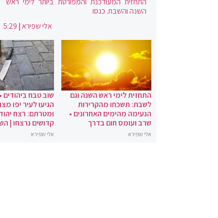
התחזית המעודכנת והמפורטת ביותר לימי ראש
השנה והשבת. כנסו
אלי שפירא
|
5:29
התחזית לימי ראש השנה וגם
שוב טבח ביהודים •
לשבת: תשכחו מהקרירות
הגיעו לעיר יפו מצו
הנעימה מהימים האחרונים •
ומטרתם: רצח יהודי
שרב ועומס חום בדרך
קדושים נרצחו | הש
אלי שפירא
אלי שפירא