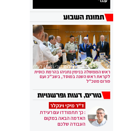
עננו"
צילום:
קובי גדעון / לע"מ
ראש הממשלה בנימין נתניהו בהרמת כוסית
לקראת ראש השנה במוסד, בשב"כ ועם
פורום מטכ"ל
ד"ר מיקי וינקלר
: כך תתמודדו עם רעידת
האדמה הבאה במקום
העבודה שלכם