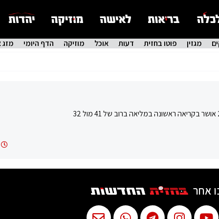
ם
מגזין
פוטו בחזית
דעות
אוכל
מוזיקה
הדף היומי
מזג א
ו אחר