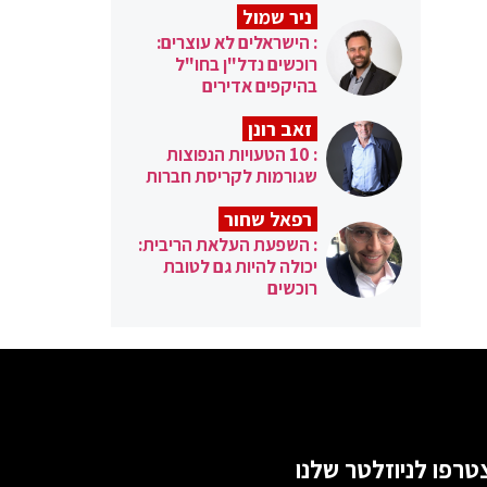
ניר שמול
: הישראלים לא עוצרים:
רוכשים נדל"ן בחו"ל
בהיקפים אדירים
זאב רונן
: 10 הטעויות הנפוצות
שגורמות לקריסת חברות
רפאל שחור
: השפעת העלאת הריבית:
יכולה להיות גם לטובת
רוכשים
טרפו לניוזלטר שלנו