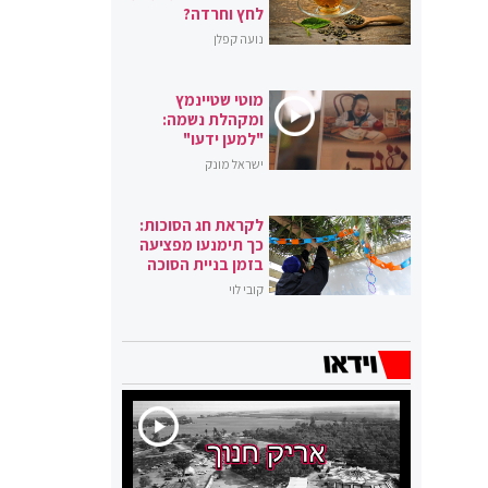
לחץ וחרדה?
נועה קפלן
מוטי שטיינמץ
ומקהלת נשמה:
"למען ידעו"
ישראל מונק
לקראת חג הסוכות:
כך תימנעו מפציעה
בזמן בניית הסוכה
קובי לוי