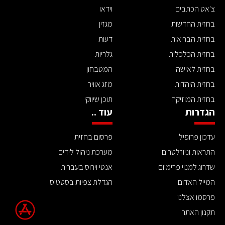
צ'אט הכתבים
וידאו
בחזית החדשות
מגזין
בחזית הבריאות
דעות
בחזית הכלכלית
גלריות
בחזית לאישה
המטבחון
בחזית היהדות
מזג אוויר
בחזית המוזיקה
תוכן שיווקי
הגדרות
עוד ..
עדכון פרופיל
פרסום בחזית
התראות וניוזלטרים
מערכת ניהול לידים
שדרוג למנוי פרימיום
אנטי וירוס בעברית
המייל האדום
הגדלת צפיות בסטטוס
פרסמו אצלנו
תקנון האתר