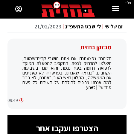
בס"ד
יום שלישי
ל' שבט התשפ"ג
21/02/2023
מבזקן בחזית
חליתם? נפצעתם? אם אתם תושבי קריית־שמונה,
תיאלצו להרחיק לצפת: התקציב להפעלת המוקד
לרפואה דחופה בעיר נגמר, והוא יסגר בשבועות
הקרובים. "כנראה שאנחנו, בפריפריה לא מעניינים
את הממשלה", מתלונן ראש העיר, "אחרת, לא ברור
למה אנחנו צריכים להילחם על השירות כל פעם
מחדש" | ynet
09:49
הצטרפו ועקבו אחר