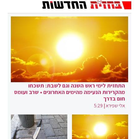
התחזית לימי ראש השנה וגם לשבת: תשכחו
מהקרירות הנעימה מהימים האחרונים • שרב ועומס
חום בדרך
אלי שפירא
|
5:29