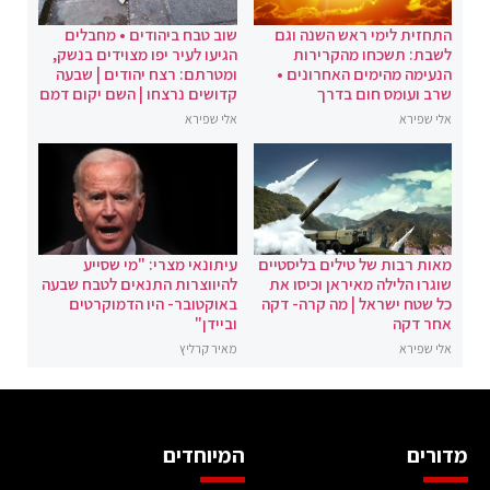
התחזית לימי ראש השנה וגם
שוב טבח ביהודים • מחבלים
לשבת: תשכחו מהקרירות
הגיעו לעיר יפו מצוידים בנשק,
הנעימה מהימים האחרונים •
ומטרתם: רצח יהודים | שבעה
שרב ועומס חום בדרך
קדושים נרצחו | השם יקום דמם
אלי שפירא
אלי שפירא
מאות רבות של טילים בליסטיים
עיתונאי מצרי: "מי שסייע
שוגרו הלילה מאיראן וכיסו את
להיווצרות התנאים לטבח שבעה
כל שטח ישראל | מה קרה- דקה
באוקטובר- היו הדמוקרטים
אחר דקה
וביידן"
אלי שפירא
מאיר קרליץ
מדורים
המיוחדים