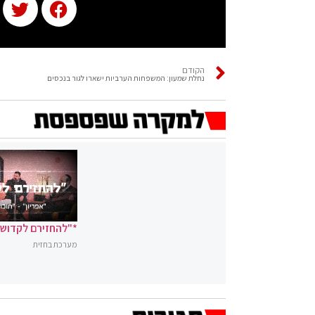
הקודם
נחלת שמעון: המשפחות הערביות ישארו לגור בנכסים
*"להחזירם לקדושה
מערכת בחזית