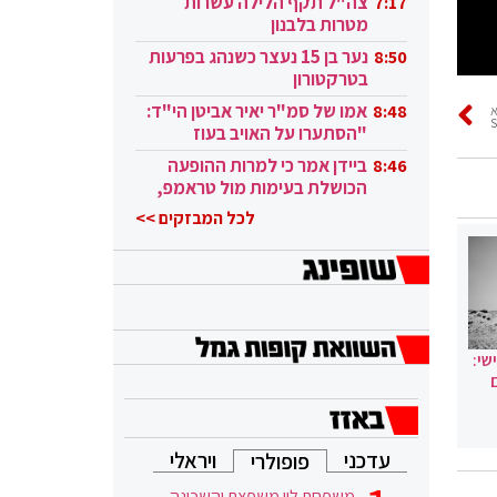
צה"ל תקף הלילה עשרות
7:17
מטרות בלבנון
נער בן 15 נעצר כשנהג בפרעות
8:50
בטרקטורון
אמו של סמ"ר יאיר אביטן הי"ד:
8:48
"הסתערו על האויב בעוז
ובגבורה"
ביידן אמר כי למרות ההופעה
8:46
הכושלת בעימות מול טראמפ,
הוא ממשיך
לכל המבזקים >>
שי:
עדכני
ויראלי
פופולרי
משפחת לוי משפצת והשכונה