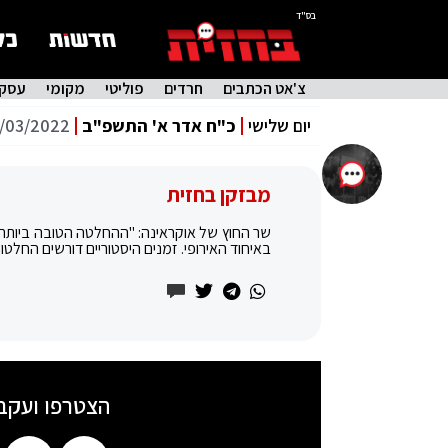
בס"ד
צ'אט הכתבים
חרדים
פוליטי
מקומי
עסקי
יום שלישי
כ"ח אדר א' התשפ"ב
/03/2022
מבזקן בחזית
שר החוץ של אוקראינה: "ההחלטה הטובה ביותר ש
באיחוד האירופי. זמנים היסטוריים דורשים החלטות
הצטרפו ועקב