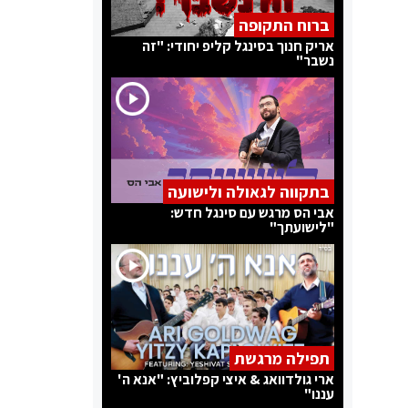
ברוח התקופה
אריק חנוך בסינגל קליפ יחודי: "זה
נשבר"
בתקווה לגאולה ולישועה
אבי הס מרגש עם סינגל חדש:
"לישועתך"
תפילה מרגשת
ארי גולדוואג & איצי קפלוביץ: "אנא ה'
עננו"