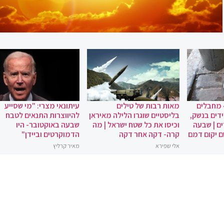
 מחבלים
מאות רבות של טילים
עיתונאי מצרי: "מי שסייע
ידים בנשק,
בליסטיים שוגרו הלילה מאיראן
להיווצרות התנאים לטבח
ם | שבעה
וכיסו את כל שטח ישראל | מה
שבעה באוקטובר- היו
ם יקום דמם
קרה- דקה אחר דקה
הדמוקרטים וביידן"
אלי שפירא
מאיר קרליץ