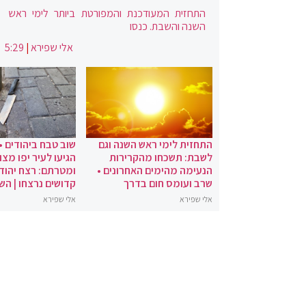
התחזית המעודכנת והמפורטת ביותר לימי ראש
השנה והשבת. כנסו
אלי שפירא
|
5:29
התחזית לימי ראש השנה וגם
שוב טבח ביהודים •
לשבת: תשכחו מהקרירות
הגיעו לעיר יפו מצו
הנעימה מהימים האחרונים •
ומטרתם: רצח יהודי
שרב ועומס חום בדרך
קדושים נרצחו | הש
אלי שפירא
אלי שפירא