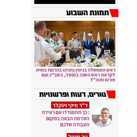
צילום:
קובי גדעון / לע"מ
ראש הממשלה בנימין נתניהו בהרמת כוסית
לקראת ראש השנה במוסד, בשב"כ ועם
פורום מטכ"ל
ד"ר מיקי וינקלר
: כך תתמודדו עם רעידת
האדמה הבאה במקום
העבודה שלכם
ניר שמול