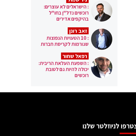
: הישראלים לא עוצרים:
רוכשים נדל"ן בחו"ל
בהיקפים אדירים
זאב רונן
: 10 הטעויות הנפוצות
שגורמות לקריסת חברות
רפאל שחור
: השפעת העלאת הריבית:
יכולה להיות גם לטובת
רוכשים
טרפו לניוזלטר שלנו