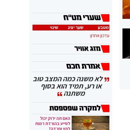
מטבע
שער יציג
שינוי
עדכון אחרון:
לא משנה כמה המצב טוב
או רע, תמיד הוא בסוף
משתנה
האם תה ירוק יכול
לסייע בהורדת רמות
לחץ וחרדה?