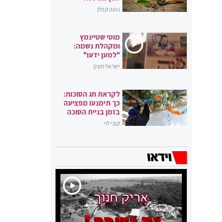
נועה קפלן
מוטי שטיינמץ
ומקהלת נשמה:
"למען ידעו"
ישראל מונק
לקראת חג הסוכות:
כך תימנעו מפציעה
בזמן בניית הסוכה
קובי לוי