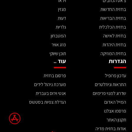
צ'אט הכתבים
וידאו
בחזית החדשות
מגזין
בחזית הבריאות
דעות
בחזית הכלכלית
גלריות
בחזית לאישה
המטבחון
בחזית היהדות
מזג אוויר
בחזית המוזיקה
תוכן שיווקי
הגדרות
עוד ..
עדכון פרופיל
פרסום בחזית
התראות וניוזלטרים
מערכת ניהול לידים
שדרוג למנוי פרימיום
אנטי וירוס בעברית
המייל האדום
הגדלת צפיות בסטטוס
פרסמו אצלנו
תקנון האתר
אודות בחזית מדיה