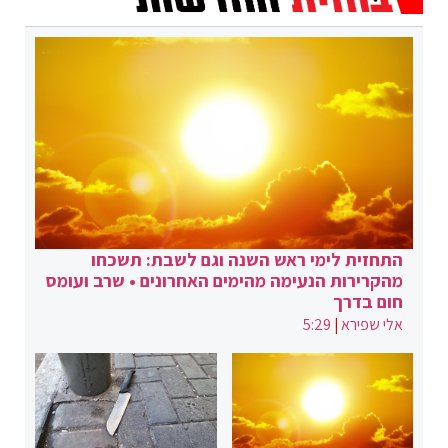
התחזית לימי ראש השנה וגם לשבת: תשכחו
מהקרירות הנעימה מהימים האחרונים • שרב ועומס
חום בדרך
אלי שפירא
|
5:29