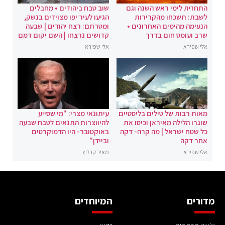
התחזית לימי ראש השנה וגם
שוב טבח ביהודים • מחבלים
לשבת: תשכחו מהקרירות
הגיעו לעיר יפו מצוידים בנשק,
הנעימה מהימים האחרונים •
ומטרתם: רצח יהודים | שבעה
שרב ועומס חום בדרך
קדושים נרצחו | השם יקום דמם
אלי שפירא
אלי שפירא
מאות רבות של טילים בליסטיים
עיתונאי מצרי: "מי שסייע
שוגרו הלילה מאיראן וכיסו את
להיווצרות התנאים לטבח שבעה
כל שטח ישראל | מה קרה- דקה
באוקטובר- היו הדמוקרטים
אחר דקה
וביידן"
אלי שפירא
מאיר קרליץ
מדורים
המיוחדים