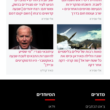
לשבת: תשכחו מהקרירות
הגיעו לעיר יפו מצוידים בנשק,
הנעימה מהימים האחרונים •
ומטרתם: רצח יהודים | שבעה
שרב ועומס חום בדרך
קדושים נרצחו | השם יקום דמם
אלי שפירא
אלי שפירא
מאות רבות של טילים בליסטיים
עיתונאי מצרי: "מי שסייע
שוגרו הלילה מאיראן וכיסו את
להיווצרות התנאים לטבח שבעה
כל שטח ישראל | מה קרה- דקה
באוקטובר- היו הדמוקרטים
אחר דקה
וביידן"
אלי שפירא
מאיר קרליץ
מדורים
המיוחדים
צ'אט הכתבים
וידאו