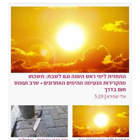
התחזית לימי ראש השנה וגם לשבת: תשכחו
מהקרירות הנעימה מהימים האחרונים • שרב ועומס
חום בדרך
אלי שפירא
|
5:29
התחזית לימי ראש השנה וגם
שוב טבח ביהודים • מחבלים