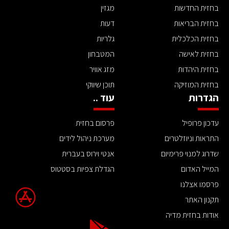
בחזית החדשות
מגזין
בחזית הבריאות
דעות
בחזית הכלכלית
גלריות
בחזית לאישה
המטבחון
בחזית היהדות
מזג אוויר
בחזית המוזיקה
תוכן שיווקי
הגדרות
עוד ..
עדכון פרופיל
פרסום בחזית
התראות וניוזלטרים
מערכת ניהול לידים
שדרוג למנוי פרימיום
אנטי וירוס בעברית
המייל האדום
הגדלת צפיות בסטטוס
פרסמו אצלנו
תקנון האתר
אודות בחזית מדיה