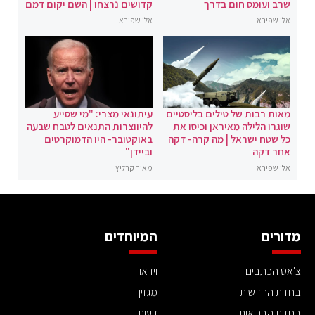
שרב ועומס חום בדרך
קדושים נרצחו | השם יקום דמם
אלי שפירא
אלי שפירא
מאות רבות של טילים בליסטיים
עיתונאי מצרי: "מי שסייע
שוגרו הלילה מאיראן וכיסו את
להיווצרות התנאים לטבח שבעה
כל שטח ישראל | מה קרה- דקה
באוקטובר- היו הדמוקרטים
אחר דקה
וביידן"
אלי שפירא
מאיר קרליץ
מדורים
המיוחדים
צ'אט הכתבים
וידאו
בחזית החדשות
מגזין
בחזית הבריאות
דעות