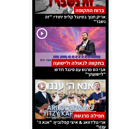
ברוח התקופה
אריק חנוך בסינגל קליפ יחודי: "זה
נשבר"
בתקווה לגאולה ולישועה
אבי הס מרגש עם סינגל חדש:
"לישועתך"
תפילה מרגשת
ארי גולדוואג & איצי קפלוביץ: "אנא ה'
עננו"