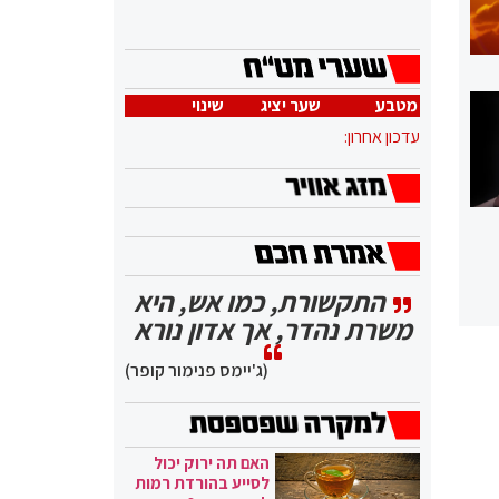
מטבע
שער יציג
שינוי
עדכון אחרון:
התקשורת, כמו אש, היא
משרת נהדר, אך אדון נורא
(ג'יימס פנימור קופר)
האם תה ירוק יכול
לסייע בהורדת רמות