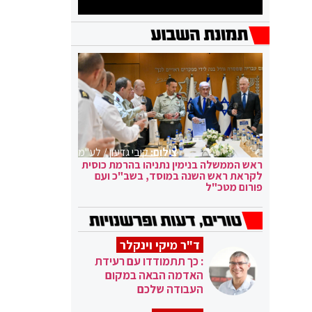
צילום:
קובי גדעון / לע"מ
ראש הממשלה בנימין נתניהו בהרמת כוסית
לקראת ראש השנה במוסד, בשב"כ ועם
פורום מטכ"ל
ד"ר מיקי וינקלר
: כך תתמודדו עם רעידת
האדמה הבאה במקום
העבודה שלכם