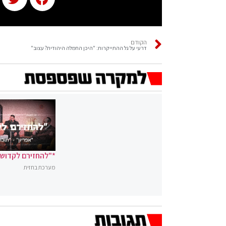
הקודם
דרעי על גל ההתייקרות: "היכן החמלה היהודית? עצוב"
*"להחזירם לקדושה
מערכת בחזית