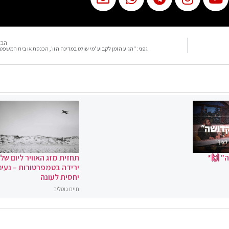
הבא
גפני: "הגיע הזמן לקבוע 'מי שולט במדינה הזו', הכנסת או בית המשפט
" 🙌*
תחזית מזג האוויר ליום שלי
ירידה בטמפרטורות – נעים
יחסית לעונה
חיים גוטליב