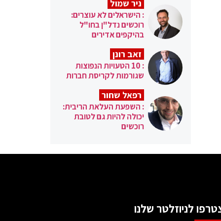
ניר שמול
: הישראלים לא עוצרים:
רוכשים נדל"ן בחו"ל
בהיקפים אדירים
זאב רונן
: 10 הטעויות הנפוצות
שגורמות לקריסת חברות
רפאל שחור
: השפעת העלאת הריבית:
יכולה להיות גם לטובת
רוכשים
טרפו לניוזלטר שלנו