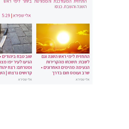
התחזית המעודכנת והמפורטת ביותר לימי ראש
השנה והשבת. כנסו
אלי שפירא
|
5:29
התחזית לימי ראש השנה וגם
שוב טבח ביהודים •
לשבת: תשכחו מהקרירות
הגיעו לעיר יפו מצו
הנעימה מהימים האחרונים •
ומטרתם: רצח יהודי
שרב ועומס חום בדרך
קדושים נרצחו | הש
אלי שפירא
אלי שפירא