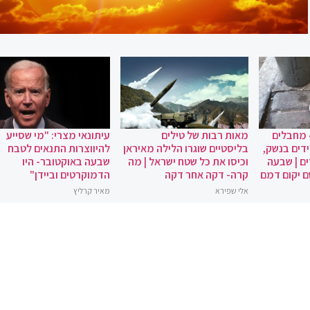
 מחבלים
מאות רבות של טילים
עיתונאי מצרי: "מי שסייע
ידים בנשק,
בליסטיים שוגרו הלילה מאיראן
להיווצרות התנאים לטבח
ם | שבעה
וכיסו את כל שטח ישראל | מה
שבעה באוקטובר- היו
ם יקום דמם
קרה- דקה אחר דקה
הדמוקרטים וביידן"
אלי שפירא
מאיר קרליץ