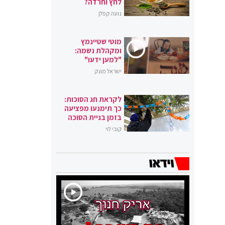
לחץ וחרדה?
נועה קפלן
מוטי שטיינמץ
ומקהלת נשמה:
"למען ידעו"
ישראל מונק
לקראת חג הסוכות:
כך תימנעו מפציעה
בזמן בניית הסוכה
קובי לוי