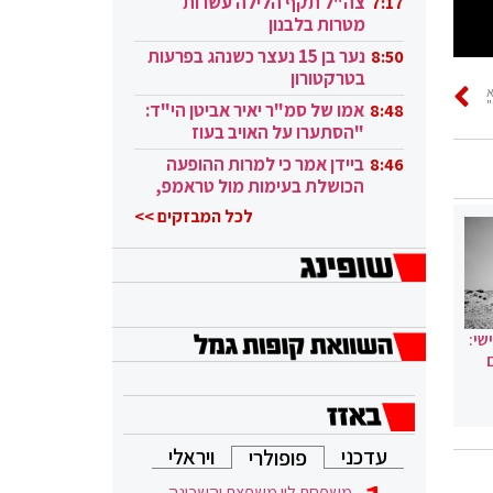
צה"ל תקף הלילה עשרות
7:17
מטרות בלבנון
נער בן 15 נעצר כשנהג בפרעות
8:50
בטרקטורון
"
אמו של סמ"ר יאיר אביטן הי"ד:
8:48
"הסתערו על האויב בעוז
ובגבורה"
ביידן אמר כי למרות ההופעה
8:46
הכושלת בעימות מול טראמפ,
הוא ממשיך
לכל המבזקים >>
שי:
עדכני
ויראלי
פופולרי
משפחת לוי משפצת והשכונה