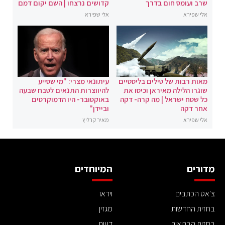
שרב ועומס חום בדרך
קדושים נרצחו | השם יקום דמם
אלי שפירא
אלי שפירא
מאות רבות של טילים בליסטיים
עיתונאי מצרי: "מי שסייע
שוגרו הלילה מאיראן וכיסו את
להיווצרות התנאים לטבח שבעה
כל שטח ישראל | מה קרה- דקה
באוקטובר- היו הדמוקרטים
אחר דקה
וביידן"
אלי שפירא
מאיר קרליץ
מדורים
המיוחדים
צ'אט הכתבים
וידאו
בחזית החדשות
מגזין
בחזית הבריאות
דעות