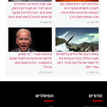
התחזית לימי ראש השנה וגם
שוב טבח ביהודים • מחבלים
לשבת: תשכחו מהקרירות
הגיעו לעיר יפו מצוידים בנשק,
הנעימה מהימים האחרונים •
ומטרתם: רצח יהודים | שבעה
שרב ועומס חום בדרך
קדושים נרצחו | השם יקום דמם
אלי שפירא
אלי שפירא
מאות רבות של טילים בליסטיים
עיתונאי מצרי: "מי שסייע
שוגרו הלילה מאיראן וכיסו את
להיווצרות התנאים לטבח שבעה
כל שטח ישראל | מה קרה- דקה
באוקטובר- היו הדמוקרטים
אחר דקה
וביידן"
אלי שפירא
מאיר קרליץ
מדורים
המיוחדים