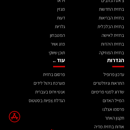
צ'אט הכתבים
וידאו
בחזית החדשות
מגזין
בחזית הבריאות
דעות
בחזית הכלכלית
גלריות
בחזית לאישה
המטבחון
בחזית היהדות
מזג אוויר
בחזית המוזיקה
תוכן שיווקי
הגדרות
עוד ..
עדכון פרופיל
פרסום בחזית
התראות וניוזלטרים
מערכת ניהול לידים
שדרוג למנוי פרימיום
אנטי וירוס בעברית
המייל האדום
הגדלת צפיות בסטטוס
פרסמו אצלנו
תקנון האתר
אודות בחזית מדיה