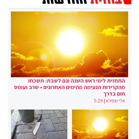
התחזית לימי ראש השנה וגם לשבת: תשכחו
מהקרירות הנעימה מהימים האחרונים • שרב ועומס
חום בדרך
אלי שפירא
|
5:29