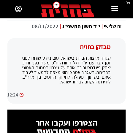
בס"ד
יום שלישי
י"ד חשון התשפ"ג
08/11/2022
מבזקן בחזית
שגריר ארצות הברית בישראל טום ניידס שוחח לפני
זמן קצר עם יו"ר דגל התורה ח"כ משה גפני וח"כ
יצחק פינדרוס ובירך אותם על ניצחון המחנה האמוני
בבחירות. השגריר אמר כי הוא מצפה להמשיך לעבוד
איתם בשיתוף פעולה לחיזוק היחסים בין ארה"ב
לידידתה הקרובה ביותר ישראל.
12:24
הצטרפו ועקבו אחר