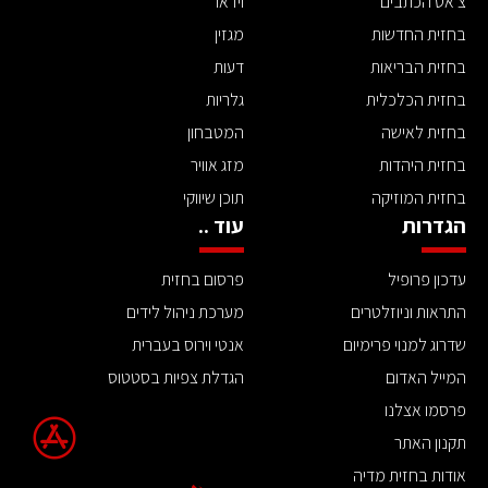
צ'אט הכתבים
וידאו
בחזית החדשות
מגזין
בחזית הבריאות
דעות
בחזית הכלכלית
גלריות
בחזית לאישה
המטבחון
בחזית היהדות
מזג אוויר
בחזית המוזיקה
תוכן שיווקי
הגדרות
עוד ..
עדכון פרופיל
פרסום בחזית
התראות וניוזלטרים
מערכת ניהול לידים
שדרוג למנוי פרימיום
אנטי וירוס בעברית
המייל האדום
הגדלת צפיות בסטטוס
פרסמו אצלנו
תקנון האתר
אודות בחזית מדיה