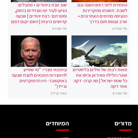
התחזית לימי ראש השנה וגם
שוב טבח ביהודים • מחבלים
לשבת: תשכחו מהקרירות
הגיעו לעיר יפו מצוידים בנשק,
הנעימה מהימים האחרונים •
ומטרתם: רצח יהודים | שבעה
שרב ועומס חום בדרך
קדושים נרצחו | השם יקום דמם
אלי שפירא
אלי שפירא
מאות רבות של טילים בליסטיים
עיתונאי מצרי: "מי שסייע
שוגרו הלילה מאיראן וכיסו את
להיווצרות התנאים לטבח שבעה
כל שטח ישראל | מה קרה- דקה
באוקטובר- היו הדמוקרטים
אחר דקה
וביידן"
אלי שפירא
מאיר קרליץ
מדורים
המיוחדים