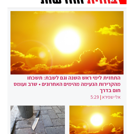
התחזית לימי ראש השנה וגם לשבת: תשכחו
מהקרירות הנעימה מהימים האחרונים • שרב ועומס
חום בדרך
אלי שפירא
|
5:29