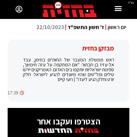
בס"ד
יום ראשון
ז' חשון התשפ"ד
22/10/2023
מבזקן בחזית
ראש ממשלת המעבר של החות'ים בתימן, עבד
אל-עזיז בן חבתור: "אם המתקפה על עזה תימשך,
ספינות ישראליות יותקפו בים האדום. האמריקנים יירטו
טילים ומל"טים שהיו מיועדים להגיע לישראל. חלק
יורט וחלק הגיע ליעדו" | רועי קייס
17:39
הצטרפו ועקבו אחר