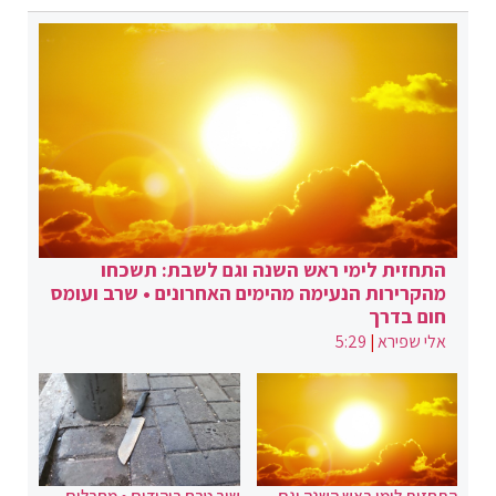
התחזית לימי ראש השנה וגם לשבת: תשכחו
מהקרירות הנעימה מהימים האחרונים • שרב ועומס
חום בדרך
אלי שפירא
|
5:29
התחזית לימי ראש השנה וגם
שוב טבח ביהודים • מחבלים