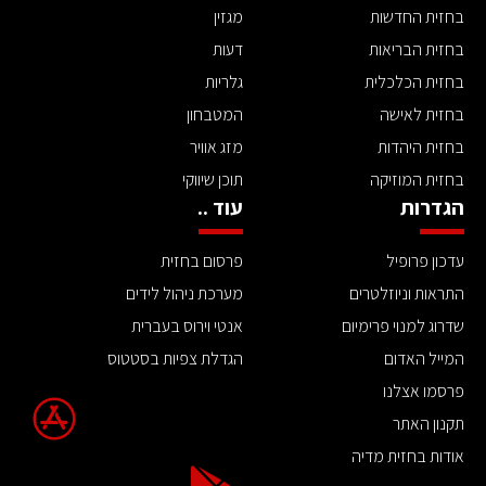
בחזית החדשות
מגזין
בחזית הבריאות
דעות
בחזית הכלכלית
גלריות
בחזית לאישה
המטבחון
בחזית היהדות
מזג אוויר
בחזית המוזיקה
תוכן שיווקי
הגדרות
עוד ..
עדכון פרופיל
פרסום בחזית
התראות וניוזלטרים
מערכת ניהול לידים
שדרוג למנוי פרימיום
אנטי וירוס בעברית
המייל האדום
הגדלת צפיות בסטטוס
פרסמו אצלנו
תקנון האתר
אודות בחזית מדיה