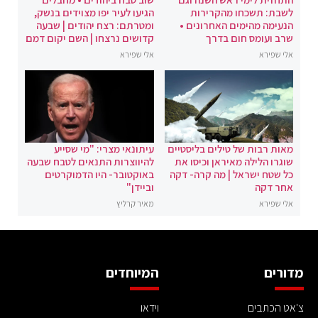
לשבת: תשכחו מהקרירות
הגיעו לעיר יפו מצוידים בנשק,
הנעימה מהימים האחרונים •
ומטרתם: רצח יהודים | שבעה
שרב ועומס חום בדרך
קדושים נרצחו | השם יקום דמם
אלי שפירא
אלי שפירא
מאות רבות של טילים בליסטיים
עיתונאי מצרי: "מי שסייע
שוגרו הלילה מאיראן וכיסו את
להיווצרות התנאים לטבח שבעה
כל שטח ישראל | מה קרה- דקה
באוקטובר- היו הדמוקרטים
אחר דקה
וביידן"
אלי שפירא
מאיר קרליץ
מדורים
המיוחדים
צ'אט הכתבים
וידאו