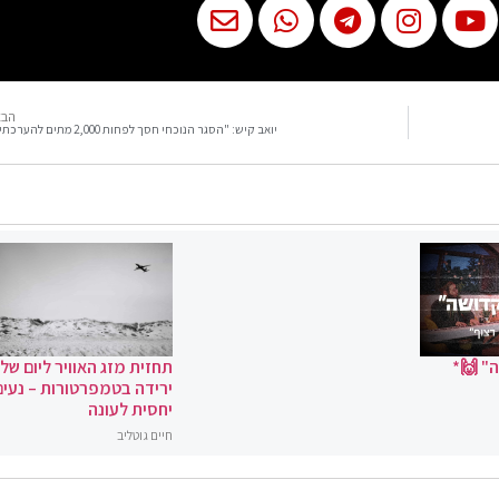
הבא
יואב קיש: "הסגר הנוכחי חסך לפחות 2,000 מתים להערכתי"
" 🙌*
תחזית מזג האוויר ליום שלי
ירידה בטמפרטורות – נעים
יחסית לעונה
חיים גוטליב