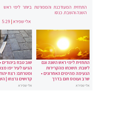
התחזית המעודכנת והמפורטת ביותר לימי ראש
השנה והשבת. כנסו
אלי שפירא
|
5:29
התחזית לימי ראש השנה וגם
שוב טבח ביהודים •
לשבת: תשכחו מהקרירות
הגיעו לעיר יפו מצו
הנעימה מהימים האחרונים •
ומטרתם: רצח יהודי
שרב ועומס חום בדרך
קדושים נרצחו | הש
אלי שפירא
אלי שפירא