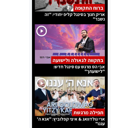
ברוח התקופה
אריק חנוך בסינגל קליפ יחודי: "זה
נשבר"
בתקווה לגאולה ולישועה
אבי הס מרגש עם סינגל חדש:
"לישועתך"
תפילה מרגשת
ארי גולדוואג & איצי קפלוביץ: "אנא ה'
עננו"