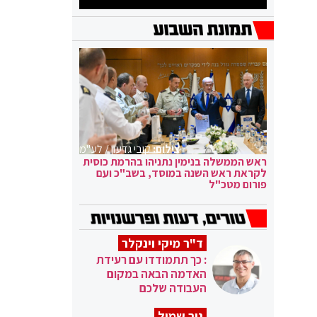
צילום:
קובי גדעון / לע"מ
ראש הממשלה בנימין נתניהו בהרמת כוסית
לקראת ראש השנה במוסד, בשב"כ ועם
פורום מטכ"ל
ד"ר מיקי וינקלר
: כך תתמודדו עם רעידת
האדמה הבאה במקום
העבודה שלכם
ניר שמול