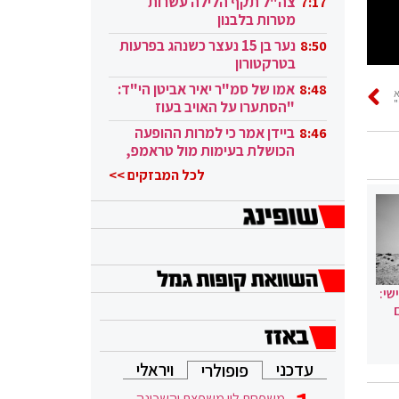
צה"ל תקף הלילה עשרות
7:17
מטרות בלבנון
נער בן 15 נעצר כשנהג בפרעות
8:50
בטרקטורון
אמו של סמ"ר יאיר אביטן הי"ד:
8:48
"הסתערו על האויב בעוז
ובגבורה"
ביידן אמר כי למרות ההופעה
8:46
הכושלת בעימות מול טראמפ,
הוא ממשיך
לכל המבזקים >>
שי:
עדכני
ויראלי
פופולרי
משפחת לוי משפצת והשכונה