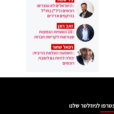
: הישראלים לא עוצרים:
רוכשים נדל"ן בחו"ל
בהיקפים אדירים
זאב רונן
: 10 הטעויות הנפוצות
שגורמות לקריסת חברות
רפאל שחור
: השפעת העלאת הריבית:
יכולה להיות גם לטובת
רוכשים
טרפו לניוזלטר שלנו