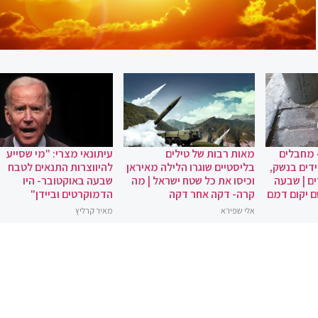
 מחבלים
מאות רבות של טילים
עיתונאי מצרי: "מי שסייע
ידים בנשק,
בליסטיים שוגרו הלילה מאיראן
להיווצרות התנאים לטבח
ם | שבעה
וכיסו את כל שטח ישראל | מה
שבעה באוקטובר- היו
ם יקום דמם
קרה- דקה אחר דקה
הדמוקרטים וביידן"
אלי שפירא
מאיר קרליץ