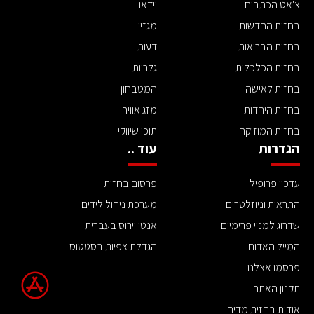
צ'אט הכתבים
וידאו
בחזית החדשות
מגזין
בחזית הבריאות
דעות
בחזית הכלכלית
גלריות
בחזית לאישה
המטבחון
בחזית היהדות
מזג אוויר
בחזית המוזיקה
תוכן שיווקי
הגדרות
עוד ..
עדכון פרופיל
פרסום בחזית
התראות וניוזלטרים
מערכת ניהול לידים
שדרוג למנוי פרימיום
אנטי וירוס בעברית
המייל האדום
הגדלת צפיות בסטטוס
פרסמו אצלנו
תקנון האתר
אודות בחזית מדיה