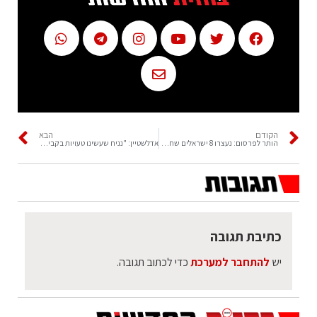
הקודם
הבא
הותר לפרסום: נעצרו 8 ישראלים שחטפו אזרח סיני ושדדו ממנו 700 א' ש"ח
אדלשטיין: "נניח שעשינו טעויות בקבינט הקורונה הקודם – למה לחזור עליהן?"
כתיבת תגובה
יש
להתחבר למערכת
כדי לכתוב תגובה.