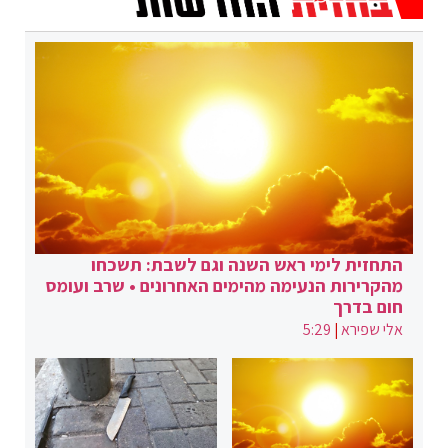
התחזית לימי ראש השנה וגם לשבת: תשכחו
מהקרירות הנעימה מהימים האחרונים • שרב ועומס
חום בדרך
אלי שפירא
|
5:29