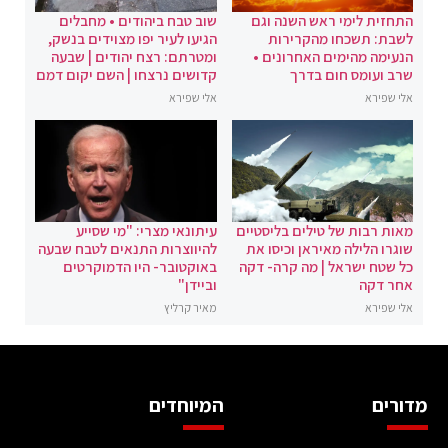
התחזית לימי ראש השנה וגם
שוב טבח ביהודים • מחבלים
לשבת: תשכחו מהקרירות
הגיעו לעיר יפו מצוידים בנשק,
הנעימה מהימים האחרונים •
ומטרתם: רצח יהודים | שבעה
שרב ועומס חום בדרך
קדושים נרצחו | השם יקום דמם
אלי שפירא
אלי שפירא
מאות רבות של טילים בליסטיים
עיתונאי מצרי: "מי שסייע
שוגרו הלילה מאיראן וכיסו את
להיווצרות התנאים לטבח שבעה
כל שטח ישראל | מה קרה- דקה
באוקטובר- היו הדמוקרטים
אחר דקה
וביידן"
אלי שפירא
מאיר קרליץ
מדורים
המיוחדים