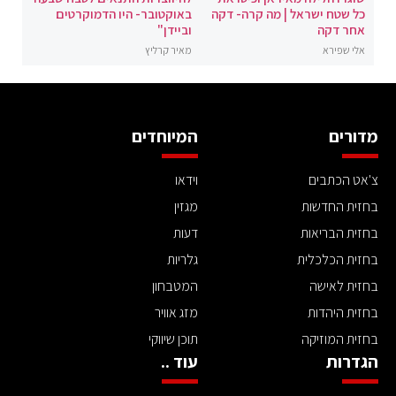
כל שטח ישראל | מה קרה- דקה
באוקטובר- היו הדמוקרטים
אחר דקה
וביידן"
אלי שפירא
מאיר קרליץ
מדורים
המיוחדים
צ'אט הכתבים
וידאו
בחזית החדשות
מגזין
בחזית הבריאות
דעות
בחזית הכלכלית
גלריות
בחזית לאישה
המטבחון
בחזית היהדות
מזג אוויר
בחזית המוזיקה
תוכן שיווקי
הגדרות
עוד ..