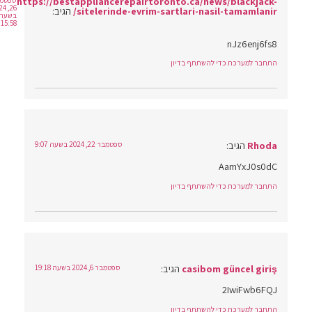
https://bestappliancerepairtoronto.ca/news/blackjack-
ספטמבר
26, 2024
sitelerinde-evrim-sartlari-nasil-tamamlanir/
הגיב:
בשעה
15:58
nJz6enj6fs8
התחבר למערכת כדי להשתתף בדיון
Rhoda
הגיב:
ספטמבר 22, 2024 בשעה 9:07
AamYxJ0s0dC
התחבר למערכת כדי להשתתף בדיון
casibom güncel giriş
הגיב:
ספטמבר 6, 2024 בשעה 19:18
2IwiFwb6FQJ
התחבר למערכת כדי להשתתף בדיון