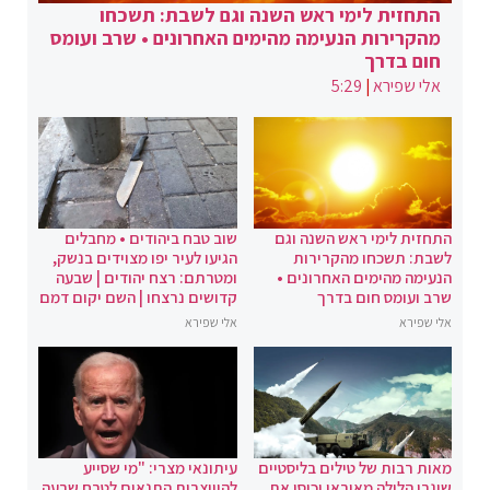
התחזית לימי ראש השנה וגם לשבת: תשכחו
מהקרירות הנעימה מהימים האחרונים • שרב ועומס
חום בדרך
אלי שפירא
|
5:29
התחזית לימי ראש השנה וגם
שוב טבח ביהודים • מחבלים
לשבת: תשכחו מהקרירות
הגיעו לעיר יפו מצוידים בנשק,
הנעימה מהימים האחרונים •
ומטרתם: רצח יהודים | שבעה
שרב ועומס חום בדרך
קדושים נרצחו | השם יקום דמם
אלי שפירא
אלי שפירא
מאות רבות של טילים בליסטיים
עיתונאי מצרי: "מי שסייע
שוגרו הלילה מאיראן וכיסו את
להיווצרות התנאים לטבח שבעה