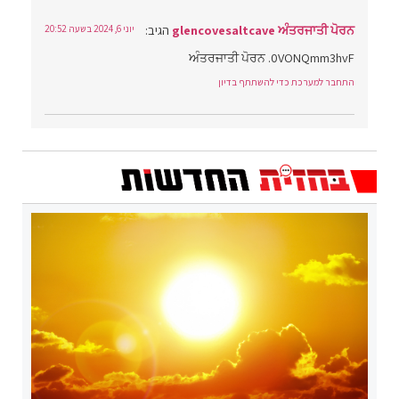
glencovesaltcave ਅੰਤਰਜਾਤੀ ਪੋਰਨ
הגיב:
יוני 6, 2024 בשעה 20:52
ਅੰਤਰਜਾਤੀ ਪੋਰਨ .0VONQmm3hvF
התחבר למערכת כדי להשתתף בדיון