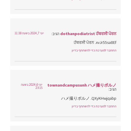
dothanpodiatrist ਹੱਥਰਸੀ ਪੋਰਨ
הגיב:
יוני 7, 2024 בשעה 11:18
ਹੱਥਰਸੀ ਪੋਰਨ .xvJr55sa8Ef
התחבר למערכת כדי להשתתף בדיון
townandcampusunh ハメ撮りポルノ
יוני 6, 2024 בשעה
23:15
הגיב:
ハメ撮りポルノ .QXyKHwjqabp
התחבר למערכת כדי להשתתף בדיון