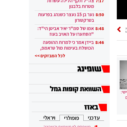
צה"ל תקף הלילה עשרות
7:17
מטרות בלבנון
נער בן 15 נעצר כשנהג בפרעות
8:50
בטרקטורון
אמו של סמ"ר יאיר אביטן הי"ד:
8:48
ש
"הסתערו על האויב בעוז
ובגבורה"
ביידן אמר כי למרות ההופעה
8:46
הכושלת בעימות מול טראמפ,
הוא ממשיך
לכל המבזקים >>
שי:
עדכני
ויראלי
פופולרי
משפחת לוי משפצת והשכונה