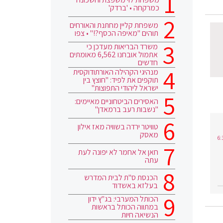
כמרקחה • 'ברדק'
משפחת קליין מחתנת והאורחים
תוהים "מאיפה הכסף?!" • צפו
משרד הבריאות מעדכן כי
אתמול אובחנו 6,562 מאומתים
חדשים
מנהיגי הקהילה האורתודוקסית
תוקפים את לפיד: "חוצץ בין
ישראל ליהודי התפוצות"
האסירים הביטחוניים מאיימים:
"נשבות רעב ברמאדן"
טוויטר ירדה בשוויה מאז אילון
מאסק
חאן אל אחמר לא יפונה לעת
עתה
הכנסת ס"ת לבית המדרש
בעלזא באשדוד
הכותל המערבי: בג"ץ ידון
במתווה הכותל בראשות
הנשיאה חיות