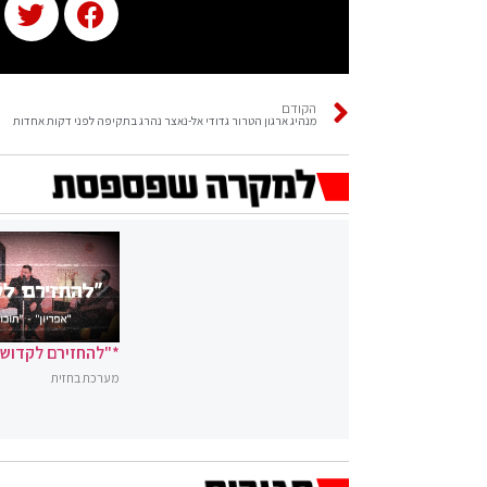
הקודם
מנהיג ארגון הטרור גדודי אל-נאצר נהרג בתקיפה לפני דקות אחדות
*"להחזירם לקדושה
מערכת בחזית