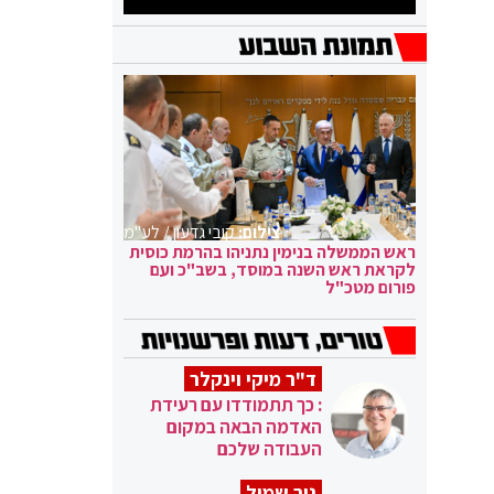
צילום:
קובי גדעון / לע"מ
ראש הממשלה בנימין נתניהו בהרמת כוסית
לקראת ראש השנה במוסד, בשב"כ ועם
פורום מטכ"ל
ד"ר מיקי וינקלר
: כך תתמודדו עם רעידת
האדמה הבאה במקום
העבודה שלכם
ניר שמול