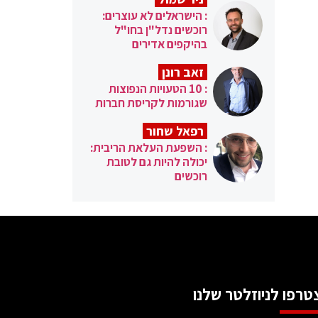
: הישראלים לא עוצרים:
רוכשים נדל"ן בחו"ל
בהיקפים אדירים
זאב רונן
: 10 הטעויות הנפוצות
שגורמות לקריסת חברות
רפאל שחור
: השפעת העלאת הריבית:
יכולה להיות גם לטובת
רוכשים
טרפו לניוזלטר שלנו