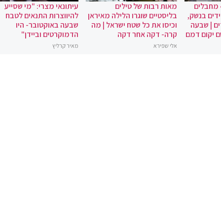
 מחבלים
מאות רבות של טילים
עיתונאי מצרי: "מי שסייע
ידים בנשק,
בליסטיים שוגרו הלילה מאיראן
להיווצרות התנאים לטבח
ם | שבעה
וכיסו את כל שטח ישראל | מה
שבעה באוקטובר- היו
ם יקום דמם
קרה- דקה אחר דקה
הדמוקרטים וביידן"
אלי שפירא
מאיר קרליץ