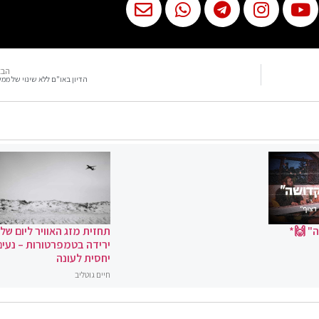
הבא
הדיון באו"ם ללא שינוי של ממ
" 🙌*
תחזית מזג האוויר ליום שלי
ירידה בטמפרטורות – נעים
יחסית לעונה
חיים גוטליב