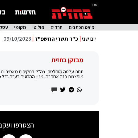
בס"ד
צ'אט הכתבים
חרדים
פוליטי
מקומי
עסקי
יום שני
כ"ד תשרי התשפ"ד
09/10/2023
מבזקן בחזית
תחת עלטה מוחלטת: צה"ל בתקיפות מאסיביות בכ
מופצצות בזה אחר זה, מניין ההרוגים בעזה גדל
הצטרפו ועקב