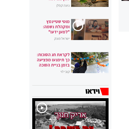
נועה קפלן
מוטי שטיינמץ
ומקהלת נשמה:
"למען ידעו"
ישראל מונק
לקראת חג הסוכות:
כך תימנעו מפציעה
בזמן בניית הסוכה
קובי לוי