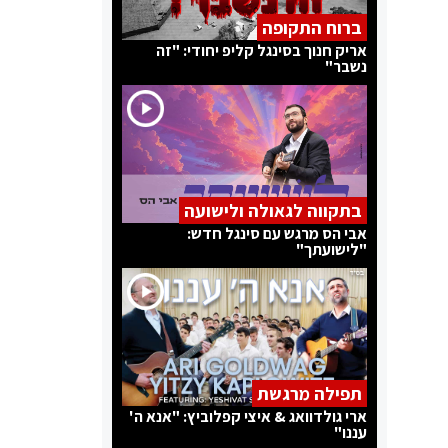
ברוח התקופה
אריק חנוך בסינגל קליפ יחודי: "זה
נשבר"
בתקווה לגאולה ולישועה
אבי הס מרגש עם סינגל חדש:
"לישועתך"
תפילה מרגשת
ארי גולדוואג & איצי קפלוביץ: "אנא ה'
עננו"