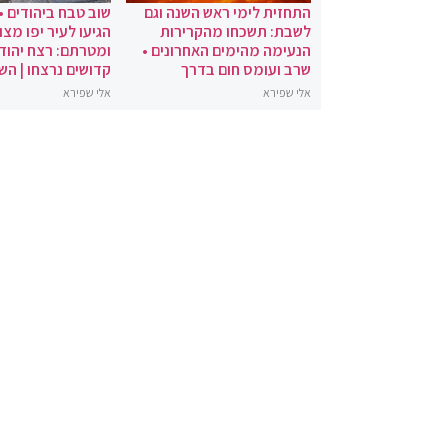
התחזית לימי ראש השנה וגם
שוב טבח ביהודים •
לשבת: תשכחו מהקרירות
הגיעו לעיר יפו מצו
הנעימה מהימים האחרונים •
ומטרתם: רצח יהודי
שרב ועומס חום בדרך
קדושים נרצחו | הש
אלי שפירא
אלי שפירא