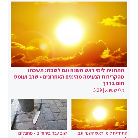
התחזית לימי ראש השנה וגם לשבת: תשכחו
מהקרירות הנעימה מהימים האחרונים • שרב ועומס
חום בדרך
אלי שפירא
|
5:29
התחזית לימי ראש השנה וגם
שוב טבח ביהודים • מחבלים