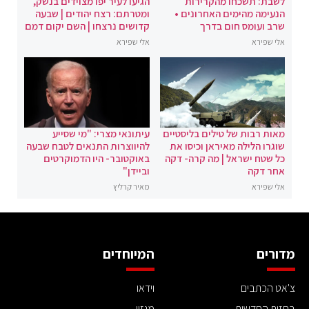
לשבת: תשכחו מהקרירות
הגיעו לעיר יפו מצוידים בנשק,
הנעימה מהימים האחרונים •
ומטרתם: רצח יהודים | שבעה
שרב ועומס חום בדרך
קדושים נרצחו | השם יקום דמם
אלי שפירא
אלי שפירא
מאות רבות של טילים בליסטיים
עיתונאי מצרי: "מי שסייע
שוגרו הלילה מאיראן וכיסו את
להיווצרות התנאים לטבח שבעה
כל שטח ישראל | מה קרה- דקה
באוקטובר- היו הדמוקרטים
אחר דקה
וביידן"
אלי שפירא
מאיר קרליץ
מדורים
המיוחדים
צ'אט הכתבים
וידאו
בחזית החדשות
מגזין