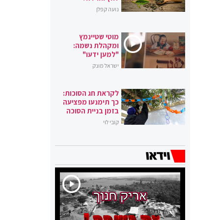
נועה קפלן
מוטי שטיינמץ
ומקהלת נשמה:
"למען ידעו"
ישראל מונק
לקראת חג הסוכות:
כך תימנעו מפציעה
בזמן בניית הסוכה
קובי לוי