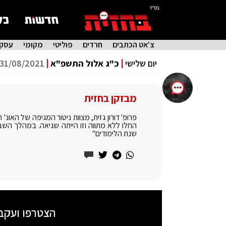
בס"ד
צ'אט הכתבים
חרדים
פוליטי
מקומי
עסקי
יום שלישי
כ"ג אלול התשפ"א
31/08/2021
מבזקן בחזית
פרופ' דורון גזית, מצוות ניטור המגיפה של האונ
החלו ללא מתווה וזו הייתה שגיאה. במהלך השב
שנת הלימודים"
הצטרפו ועקב