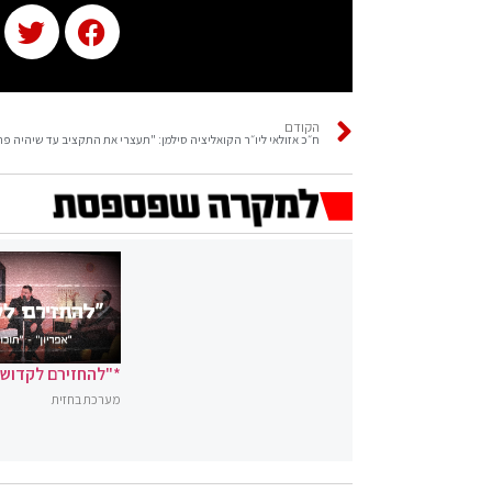
הקודם
ח״כ אזולאי ליו״ר הקואליציה סילמן: "תעצרי את התקציב עד שיהיה פ
*"להחזירם לקדושה
מערכת בחזית