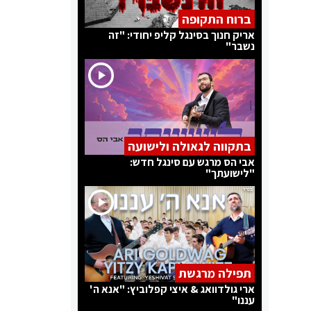
ברוח התקופה
אריק חנוך בסינגל קליפ יחודי: "זה
נשבר"
בתקווה לגאולה ולישועה
אבי הס מרגש עם סינגל חדש:
"לישועתך"
תפילה מרגשת
ארי גולדוואג & איצי קפלוביץ: "אנא ה'
עננו"