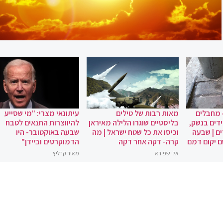
 מחבלים
מאות רבות של טילים
עיתונאי מצרי: "מי שסייע
ידים בנשק,
בליסטיים שוגרו הלילה מאיראן
להיווצרות התנאים לטבח
ם | שבעה
וכיסו את כל שטח ישראל | מה
שבעה באוקטובר- היו
ם יקום דמם
קרה- דקה אחר דקה
הדמוקרטים וביידן"
אלי שפירא
מאיר קרליץ