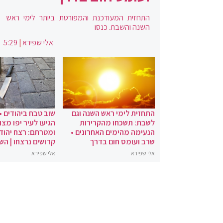
התחזית המעודכנת והמפורטת ביותר לימי ראש
השנה והשבת. כנסו
אלי שפירא
|
5:29
התחזית לימי ראש השנה וגם
שוב טבח ביהודים •
לשבת: תשכחו מהקרירות
הגיעו לעיר יפו מצו
הנעימה מהימים האחרונים •
ומטרתם: רצח יהודי
שרב ועומס חום בדרך
קדושים נרצחו | הש
אלי שפירא
אלי שפירא