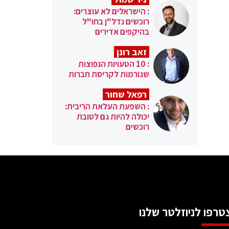
: הישראלים לא עוצרים:
רוכשים נדל"ן בחו"ל
בהיקפים אדירים
זאב רונן
: 10 הטעויות הנפוצות
שגורמות לקריסת חברות
רפאל שחור
: השפעת העלאת הריבית:
יכולה להיות גם לטובת
רוכשים
טרפו לניוזלטר שלנו