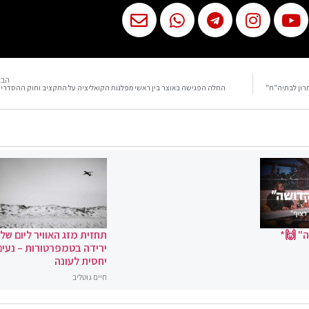
הבא
תרון לבתיה"ח"
החלה הפגישה באוצר בין ראשי מפלגות הקואליציה על התקציב וחוק ההסדרי
" 🙌*
תחזית מזג האוויר ליום שלי
ירידה בטמפרטורות – נעים
יחסית לעונה
חיים גוטליב