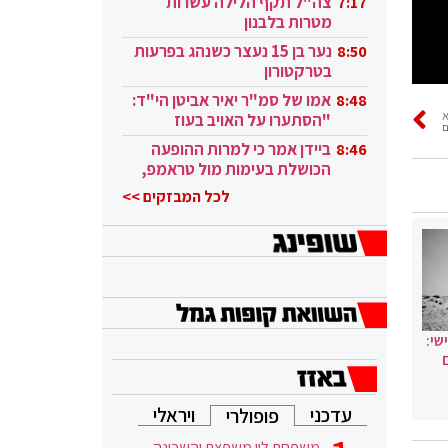
צה"ל תקף הלילה עשרות
7:17
מטרות בלבנון
נער בן 15 נעצר כשנהג בפרעות
8:50
בטרקטורון
אמו של סמ"ר יאיר אביטן הי"ד:
8:48
"הסתערו על האויב בעוז
ם
ובגבורה"
ביידן אמר כי למרות ההופעה
8:46
הכושלת בעימות מול טראמפ,
הוא ממשיך
לכל המבזקים >>
שי:
עדכני
ויראלי
פופולרי
משפחת לוי משפצת והשכונה