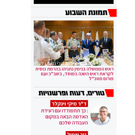
צילום:
קובי גדעון / לע"מ
ראש הממשלה בנימין נתניהו בהרמת כוסית
לקראת ראש השנה במוסד, בשב"כ ועם
פורום מטכ"ל
ד"ר מיקי וינקלר
: כך תתמודדו עם רעידת
האדמה הבאה במקום
העבודה שלכם
ניר שמול