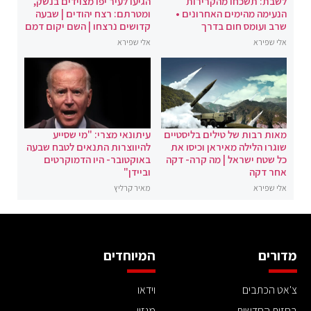
לשבת: תשכחו מהקרירות
הגיעו לעיר יפו מצוידים בנשק,
הנעימה מהימים האחרונים •
ומטרתם: רצח יהודים | שבעה
שרב ועומס חום בדרך
קדושים נרצחו | השם יקום דמם
אלי שפירא
אלי שפירא
מאות רבות של טילים בליסטיים
עיתונאי מצרי: "מי שסייע
שוגרו הלילה מאיראן וכיסו את
להיווצרות התנאים לטבח שבעה
כל שטח ישראל | מה קרה- דקה
באוקטובר- היו הדמוקרטים
אחר דקה
וביידן"
אלי שפירא
מאיר קרליץ
מדורים
המיוחדים
צ'אט הכתבים
וידאו
בחזית החדשות
מגזין