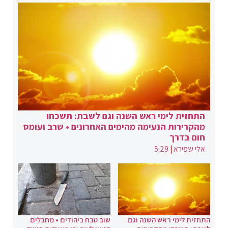
התחזית לימי ראש השנה וגם לשבת: תשכחו
מהקרירות הנעימה מהימים האחרונים • שרב ועומס
חום בדרך
אלי שפירא
|
5:29
התחזית לימי ראש השנה וגם
שוב טבח ביהודים • מחבלים