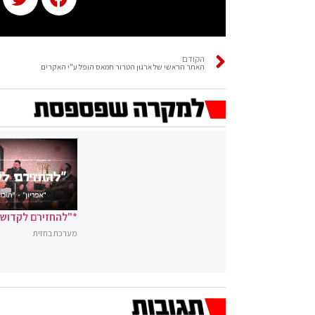
הקודם
האתר הראשי של ארגון הטרור חמאס הופל ע"י האקרים
*"להחזירם לקדושה
מערכת בחזית