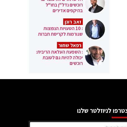
רוכשים נדל"ן בחו"ל
בהיקפים אדירים
זאב רונן
: 10 הטעויות הנפוצות
שגורמות לקריסת חברות
רפאל שחור
: השפעת העלאת הריבית:
יכולה להיות גם לטובת
רוכשים
טרפו לניוזלטר שלנו