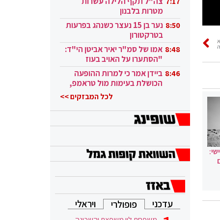
צה"ל תקף הלילה עשרות
7:17
מטרות בלבנון
נער בן 15 נעצר כשנהג בפרעות
8:50
בטרקטורון
ה
אמו של סמ"ר יאיר אביטן הי"ד:
8:48
"הסתערו על האויב בעוז
ובגבורה"
ביידן אמר כי למרות ההופעה
8:46
הכושלת בעימות מול טראמפ,
הוא ממשיך
לכל המבזקים >>
שי:
עדכני
ויראלי
פופולרי
משפחת לוי משפצת והשכונה