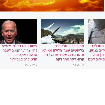
 מחבלים
מאות רבות של טילים
עיתונאי מצרי: "מי שסייע
ידים בנשק,
בליסטיים שוגרו הלילה מאיראן
להיווצרות התנאים לטבח
ם | שבעה
וכיסו את כל שטח ישראל | מה
שבעה באוקטובר- היו
ם יקום דמם
קרה- דקה אחר דקה
הדמוקרטים וביידן"
אלי שפירא
מאיר קרליץ