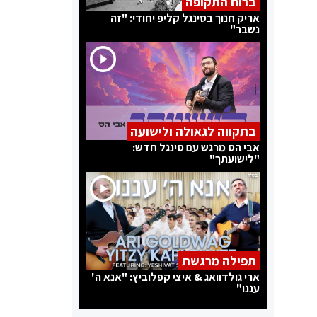
ברוח התקופה
אריק חנוך בסינגל קליפ יחודי: "זה
נשבר"
בתקווה לגאולה ולישועה
אבי הס מרגש עם סינגל חדש:
"לישועתך"
תפילה מרגשת
ארי גולדוואג & איצי קפלוביץ: "אנא ה'
עננו"