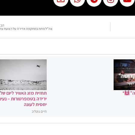
הבא
צה"ל פתח במתקפה אדירה על רצועת עז
" 🙌*
תחזית מזג האוויר ליום שלי
ירידה בטמפרטורות – נעים
יחסית לעונה
חיים גוטליב