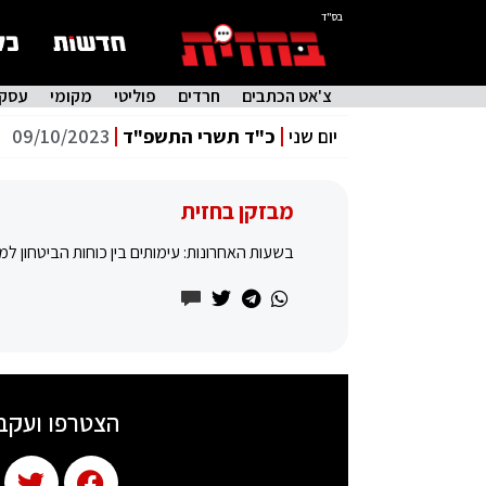
בס"ד
צ'אט הכתבים
חרדים
פוליטי
מקומי
עסקי
יום שני
כ"ד תשרי התשפ"ד
09/10/2023
מבזקן בחזית
בשעות האחרונות: עימותים בין כוחות הביטחון ל
הצטרפו ועקב