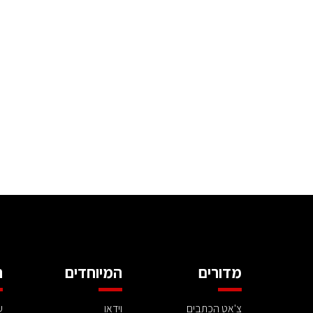
מדורים
המיוחדים
ה
צ'אט הכתבים
וידאו
ע