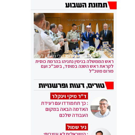
צילום:
קובי גדעון / לע"מ
ראש הממשלה בנימין נתניהו בהרמת כוסית
לקראת ראש השנה במוסד, בשב"כ ועם
פורום מטכ"ל
ד"ר מיקי וינקלר
: כך תתמודדו עם רעידת
האדמה הבאה במקום
העבודה שלכם
ניר שמול
: הישראלים לא עוצרים: