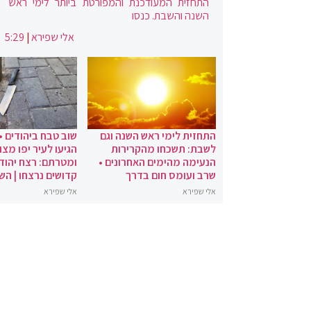
התחזית המעודכנת והמפורטת ביותר לימי ראש
השנה והשבת. כנסו
אלי שפירא
|
5:29
התחזית לימי ראש השנה וגם
שוב טבח ביהודים •
לשבת: תשכחו מהקרירות
הגיעו לעיר יפו מצו
הנעימה מהימים האחרונים •
ומטרתם: רצח יהודי
שרב ועומס חום בדרך
קדושים נרצחו | הש
אלי שפירא
אלי שפירא