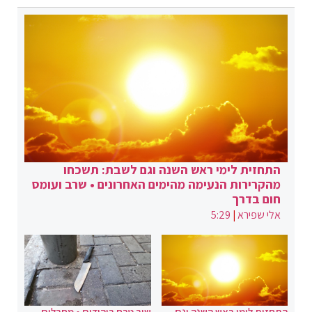
התחזית לימי ראש השנה וגם לשבת: תשכחו
מהקרירות הנעימה מהימים האחרונים • שרב ועומס
חום בדרך
אלי שפירא
|
5:29
התחזית לימי ראש השנה וגם
שוב טבח ביהודים • מחבלים