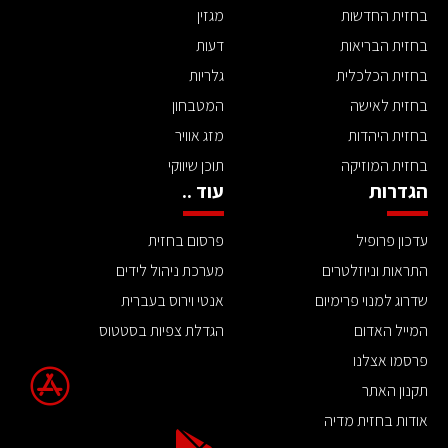
בחזית החדשות
מגזין
בחזית הבריאות
דעות
בחזית הכלכלית
גלריות
בחזית לאישה
המטבחון
בחזית היהדות
מזג אוויר
בחזית המוזיקה
תוכן שיווקי
הגדרות
עוד ..
עדכון פרופיל
פרסום בחזית
התראות וניוזלטרים
מערכת ניהול לידים
שדרוג למנוי פרימיום
אנטי וירוס בעברית
המייל האדום
הגדלת צפיות בסטטוס
פרסמו אצלנו
תקנון האתר
אודות בחזית מדיה