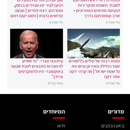
לשבת: תשכחו מהקרירות
הגיעו לעיר יפו מצוידים בנשק,
הנעימה מהימים האחרונים •
ומטרתם: רצח יהודים | שבעה
שרב ועומס חום בדרך
קדושים נרצחו | השם יקום דמם
אלי שפירא
אלי שפירא
מאות רבות של טילים בליסטיים
עיתונאי מצרי: "מי שסייע
שוגרו הלילה מאיראן וכיסו את
להיווצרות התנאים לטבח שבעה
כל שטח ישראל | מה קרה- דקה
באוקטובר- היו הדמוקרטים
אחר דקה
וביידן"
אלי שפירא
מאיר קרליץ
מדורים
המיוחדים
צ'אט הכתבים
וידאו