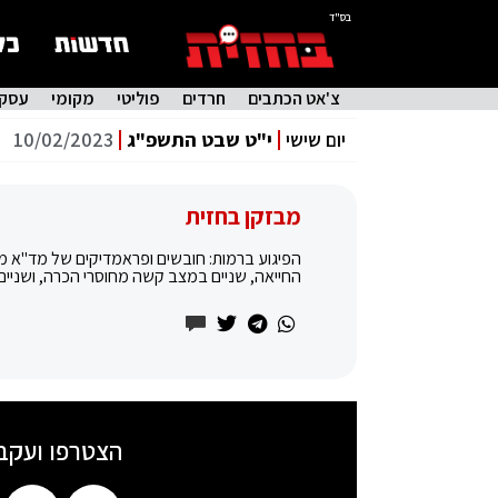
בס"ד
צ'אט הכתבים
חרדים
פוליטי
מקומי
עסקי
יום שישי
י"ט שבט התשפ"ג
10/02/2023
מבזקן בחזית
הפיגוע ברמות: חובשים ופראמדיקים של מד"א מע
החייאה, שניים במצב קשה מחוסרי הכרה, ושניים 
הצטרפו ועקב