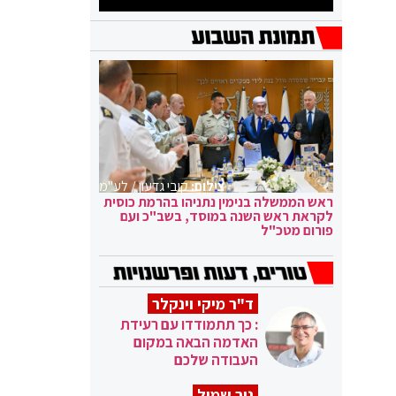
צילום:
קובי גדעון / לע"מ
ראש הממשלה בנימין נתניהו בהרמת כוסית
לקראת ראש השנה במוסד, בשב"כ ועם
פורום מטכ"ל
ד"ר מיקי וינקלר
: כך תתמודדו עם רעידת
האדמה הבאה במקום
העבודה שלכם
ניר שמול