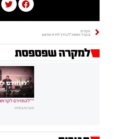
הקודם
בן גביר והמפכ"ל בדרך לזירת הפיגוע
*"להחזירם לקדושה
מערכת בחזית