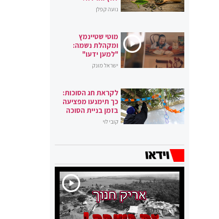
נועה קפלן
מוטי שטיינמץ
ומקהלת נשמה:
"למען ידעו"
ישראל מונק
לקראת חג הסוכות:
כך תימנעו מפציעה
בזמן בניית הסוכה
קובי לוי