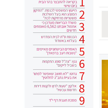
בקריאה להתבצר בהר הבית
ביום שישי
הייעוץ המשפטי לכנסת: "התיקון
המוצע הוא בעל השלכות
משטריות מרחיקות לכת"
משרד הבריאות מעדכן כי
אתמול אובחנו 6,562 מאומתים
חדשים
הכנסת ס"ת לבית המדרש
בעלזא באשדוד
האסירים הביטחוניים מאיימים:
"נשבות רעב ברמאדן"
גנץ: "צה"ל סופג התקפות
בשביל לייקים"
גרוטו: "לא חושב שאפשר לפתור
את בעיית נתב"ג לחלוטין"
אלקין: "טעות לרוץ ולקנות דירות
חדשות עכשיו"
מסכת תענית דף י"ד