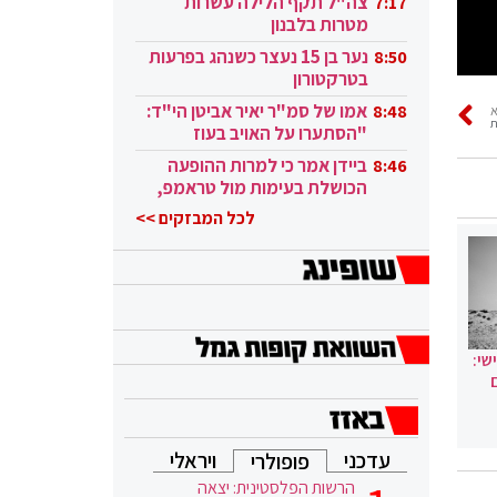
צה"ל תקף הלילה עשרות
7:17
מטרות בלבנון
נער בן 15 נעצר כשנהג בפרעות
8:50
בטרקטורון
אמו של סמ"ר יאיר אביטן הי"ד:
8:48
ת
"הסתערו על האויב בעוז
ובגבורה"
ביידן אמר כי למרות ההופעה
8:46
הכושלת בעימות מול טראמפ,
הוא ממשיך
לכל המבזקים >>
שי:
עדכני
ויראלי
פופולרי
הרשות הפלסטינית: יצאה