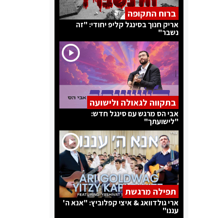
ברוח התקופה
אריק חנוך בסינגל קליפ יחודי: "זה
נשבר"
בתקווה לגאולה ולישועה
אבי הס מרגש עם סינגל חדש:
"לישועתך"
תפילה מרגשת
ארי גולדוואג & איצי קפלוביץ: "אנא ה'
עננו"