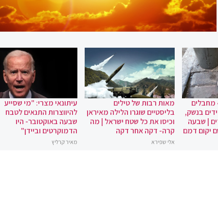
 מחבלים
מאות רבות של טילים
עיתונאי מצרי: "מי שסייע
ידים בנשק,
בליסטיים שוגרו הלילה מאיראן
להיווצרות התנאים לטבח
ם | שבעה
וכיסו את כל שטח ישראל | מה
שבעה באוקטובר- היו
ם יקום דמם
קרה- דקה אחר דקה
הדמוקרטים וביידן"
אלי שפירא
מאיר קרליץ