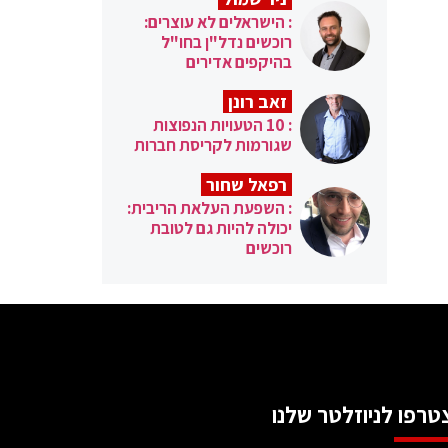
: הישראלים לא עוצרים:
רוכשים נדל"ן בחו"ל
בהיקפים אדירים
זאב רונן
: 10 הטעויות הנפוצות
שגורמות לקריסת חברות
רפאל שחור
: השפעת העלאת הריבית:
יכולה להיות גם לטובת
רוכשים
טרפו לניוזלטר שלנו