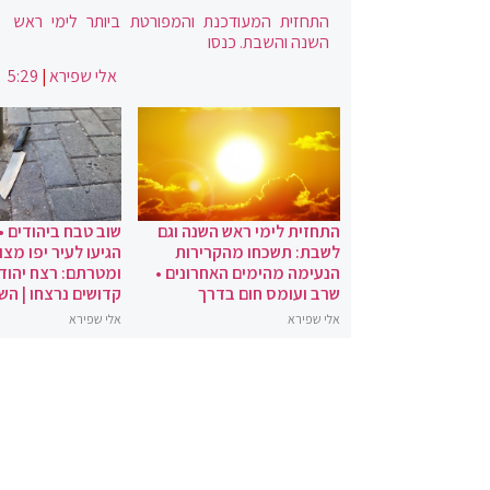
התחזית המעודכנת והמפורטת ביותר לימי ראש
השנה והשבת. כנסו
אלי שפירא
|
5:29
התחזית לימי ראש השנה וגם
שוב טבח ביהודים •
לשבת: תשכחו מהקרירות
הגיעו לעיר יפו מצו
הנעימה מהימים האחרונים •
ומטרתם: רצח יהודי
שרב ועומס חום בדרך
קדושים נרצחו | הש
אלי שפירא
אלי שפירא