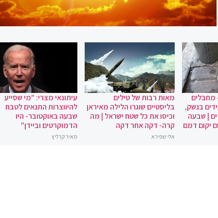
 מחבלים
מאות רבות של טילים
עיתונאי מצרי: "מי שסייע
ידים בנשק,
בליסטיים שוגרו הלילה מאיראן
להיווצרות התנאים לטבח
ם | שבעה
וכיסו את כל שטח ישראל | מה
שבעה באוקטובר- היו
ם יקום דמם
קרה- דקה אחר דקה
הדמוקרטים וביידן"
אלי שפירא
מאיר קרליץ