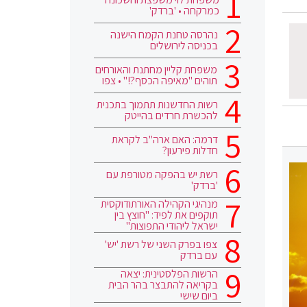
כמרקחה • 'ברדק'
נהרסה טחנת הקמח הישנה
בכניסה לירושלים
משפחת קליין מחתנת והאורחים
תוהים "מאיפה הכסף?!" • צפו
רשות החדשנות תתמוך בתכנית
להכשרת חרדים בהייטק
דרמה: האם ארה"ב לקראת
חדלות פירעון?
רשת יש בהפקה מטורפת עם
'ברדק'
מנהיגי הקהילה האורתודוקסית
תוקפים את לפיד: "חוצץ בין
ישראל ליהודי התפוצות"
צפו בפרק השני של רשת 'יש'
עם ברדק
הרשות הפלסטינית: יצאה
בקריאה להתבצר בהר הבית
ביום שישי