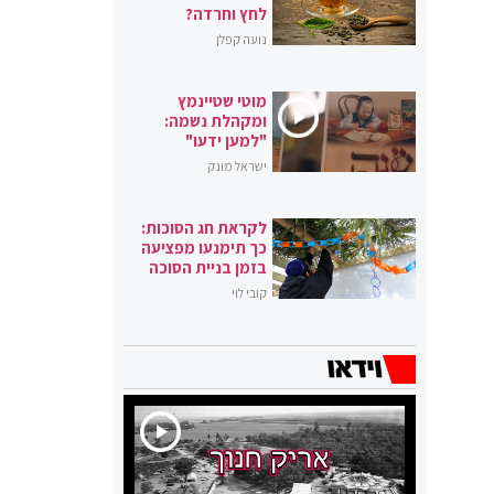
לחץ וחרדה?
נועה קפלן
מוטי שטיינמץ
ומקהלת נשמה:
"למען ידעו"
ישראל מונק
לקראת חג הסוכות:
כך תימנעו מפציעה
בזמן בניית הסוכה
קובי לוי