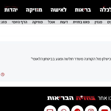
ם
מגזין
פוטו בחזית
דעות
אוכל
מוזיקה
הדף היומי
מזג א
ו אחר