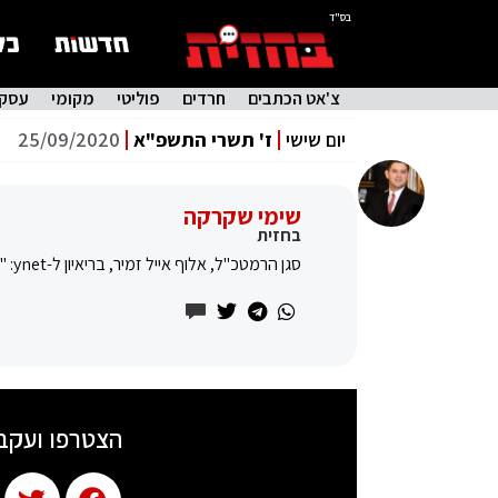
בס"ד
צ'אט הכתבים
חרדים
פוליטי
מקומי
עסקי
יום שישי
ז' תשרי התשפ"א
25/09/2020
שימי שקרקה
בחזית
סגן הרמטכ"ל, אלוף אייל זמיר, בריאיון ל-ynet: "כישלון מול הקורונה משדר חולשה ופוגע בביטחון הלאומי"
הצטרפו ועקב