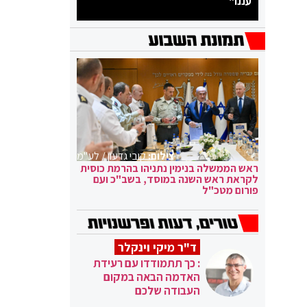
עננו"
צילום:
קובי גדעון / לע"מ
ראש הממשלה בנימין נתניהו בהרמת כוסית
לקראת ראש השנה במוסד, בשב"כ ועם
פורום מטכ"ל
ד"ר מיקי וינקלר
: כך תתמודדו עם רעידת
האדמה הבאה במקום
העבודה שלכם