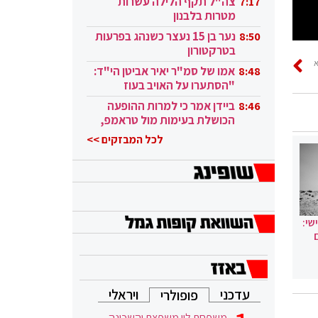
צה"ל תקף הלילה עשרות
7:17
מטרות בלבנון
נער בן 15 נעצר כשנהג בפרעות
8:50
בטרקטורון
אמו של סמ"ר יאיר אביטן הי"ד:
8:48
אזרחיים
"הסתערו על האויב בעוז
ובגבורה"
ביידן אמר כי למרות ההופעה
8:46
הכושלת בעימות מול טראמפ,
הוא ממשיך
לכל המבזקים >>
שי:
עדכני
ויראלי
פופולרי
משפחת לוי משפצת והשכונה