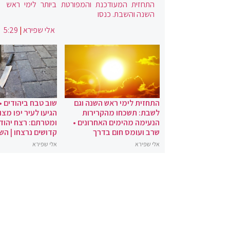
התחזית המעודכנת והמפורטת ביותר לימי ראש
השנה והשבת. כנסו
אלי שפירא
|
5:29
התחזית לימי ראש השנה וגם
שוב טבח ביהודים •
לשבת: תשכחו מהקרירות
הגיעו לעיר יפו מצו
הנעימה מהימים האחרונים •
ומטרתם: רצח יהודי
שרב ועומס חום בדרך
קדושים נרצחו | הש
אלי שפירא
אלי שפירא