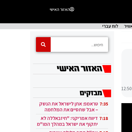
האזור האישי
וויר
לוח עברי
12:50
טראמפ: אתן לישראל את הנשק
7:35
– אבל שתסיים את המלחמה
בעזה
דיווח אמריקני: "חיזבאללה לא
7:18
יתקוף את ישראל במהלך המו"מ
בקטאר"