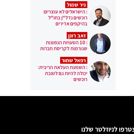
ניר שמול
: הישראלים לא עוצרים:
רוכשים נדל"ן בחו"ל
בהיקפים אדירים
זאב רונן
: 10 הטעויות הנפוצות
שגורמות לקריסת חברות
רפאל שחור
: השפעת העלאת הריבית:
יכולה להיות גם לטובת
רוכשים
טרפו לניוזלטר שלנו