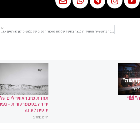
הבא
עובד בתעשייה האווירית נעצר בחשד שניסה למכור חלפים של מנועי סילון לגורמים 
" 🙌*
תחזית מזג האוויר ליום שלי
ירידה בטמפרטורות – נעים
יחסית לעונה
חיים גוטליב