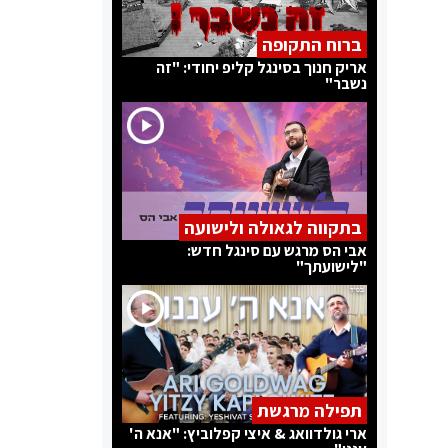
ברוח התקופה
אריק חנוך בסינגל קליפ יחודי: "זה
נשבר"
בתקווה לגאולה ולישועה
אבי הס מרגש עם סינגל חדש:
"לישועתך"
תפילה מרגשת
ארי גולדוואג & איצי קפלוביץ: "אנא ה'