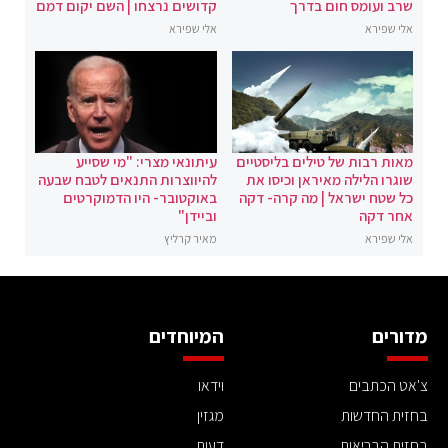
שרב ועומס חום בדרך
קדושים נרצחו | השם יקום דמם
אלי שפירא
אלי שפירא
מאות רבות של טילים בליסטיים
עיתונאי מצרי: "מי שסייע
שוגרו הלילה מאיראן וכיסו את
להיווצרות התנאים לטבח שבעה
כל שטח ישראל | מה קרה- דקה
באוקטובר- היו הדמוקרטים
אחר דקה
וביידן"
אלי שפירא
מאיר קרליץ
מדורים
המיוחדים
צ'אט הכתבים
וידאו
בחזית החדשות
מגזין
בחזית הבריאות
דעות