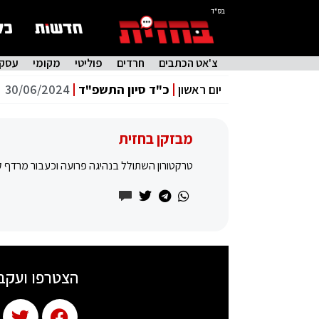
בס"ד
צ'אט הכתבים
חרדים
פוליטי
מקומי
עסקי
יום ראשון
כ"ד סיון התשפ"ד
30/06/2024
מבזקן בחזית
טרקטורון השתולל בנהיגה פרועה וכעבור מרדף קצר נעצר. בכ
הצטרפו ועקב