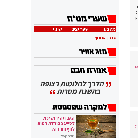
I
p
מטבע
שער יציג
שינוי
עדכון אחרון:
הדרך לחלומות רצופה
בהשגת מטרות
האם תה ירוק יכול
לסייע בהורדת רמות
לחץ וחרדה?
נועה קפלן