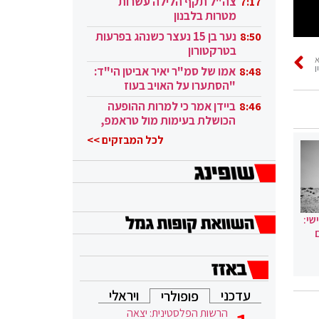
צה"ל תקף הלילה עשרות
7:17
מטרות בלבנון
נער בן 15 נעצר כשנהג בפרעות
8:50
בטרקטורון
ן
אמו של סמ"ר יאיר אביטן הי"ד:
8:48
"הסתערו על האויב בעוז
ובגבורה"
ביידן אמר כי למרות ההופעה
8:46
הכושלת בעימות מול טראמפ,
הוא ממשיך
לכל המבזקים >>
שי:
עדכני
ויראלי
פופולרי
הרשות הפלסטינית: יצאה