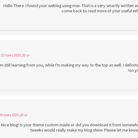
Hello There. I found your weblog using msn. That is a very smartly written ar
come back to read more of your useful info. 
יוני 20, 2025 בשעה 12:22
'm still learning from you, while I'm making my way to the top as well. I definit
on yo
יוני 20, 2025 בשעה 8:29
Nice blog! Is your theme custom made or did you download it from somewher
tweeks would really make my blog shine. Please let me know