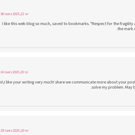
יוני 22, 2025 בשעה 16:36
I like this web blog so much, saved to bookmarks. "Respect for the fragility an
the mark 
יוני 20, 2025 בשעה 19:14
hi!,I like your writing very much! share we communicate more about your post
solve my problem. May be
יוני 20, 2025 בשעה 15:29