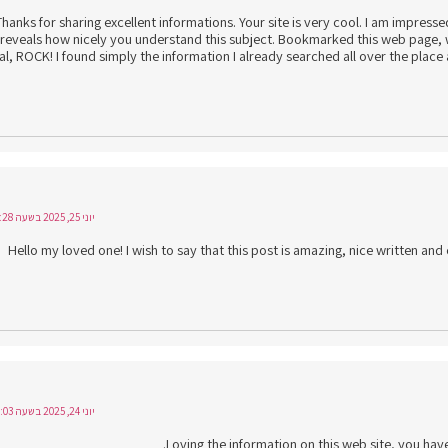
Thanks for sharing excellent informations. Your site is very cool. I am impresse
t reveals how nicely you understand this subject. Bookmarked this web page, 
al, ROCK! I found simply the information I already searched all over the plac
יוני 25, 2025 בשעה 10:28
Hello my loved one! I wish to say that this post is amazing, nice written and co
יוני 24, 2025 בשעה 21:03
Loving the information on this web site, you hav