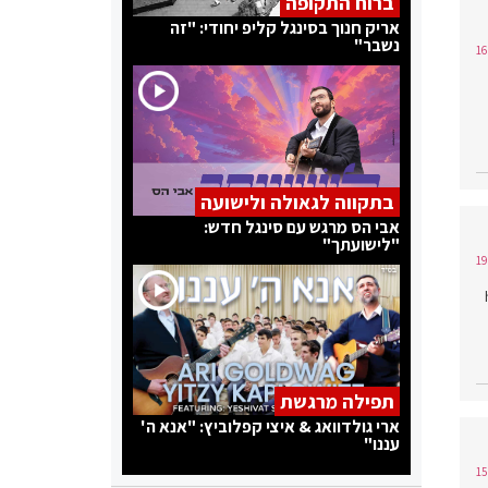
ברוח התקופה
אריק חנוך בסינגל קליפ יחודי: "זה
נשבר"
בתקווה לגאולה ולישועה
אבי הס מרגש עם סינגל חדש:
"לישועתך"
תפילה מרגשת
ארי גולדוואג & איצי קפלוביץ: "אנא ה'
עננו"