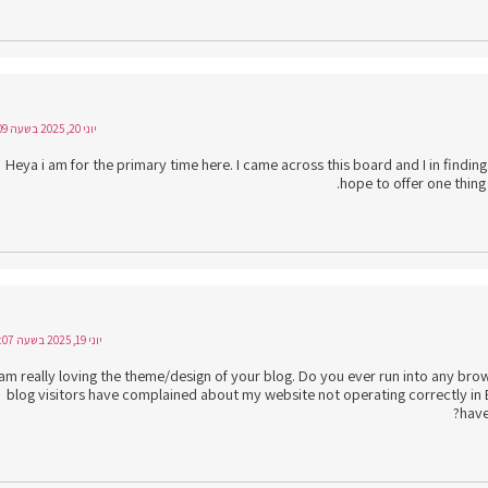
יוני 20, 2025 בשעה 1:09
Heya i am for the primary time here. I came across this board and I in finding 
hope to offer one thing
יוני 19, 2025 בשעה 13:07
 am really loving the theme/design of your blog. Do you ever run into any bro
blog visitors have complained about my website not operating correctly in E
have