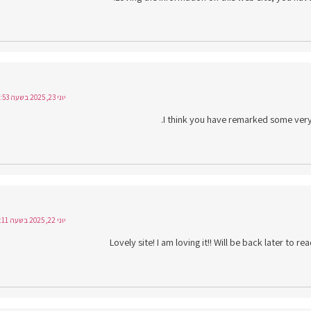
יוני 23, 2025 בשעה 20:53
I think you have remarked some very i
יוני 22, 2025 בשעה 18:11
Lovely site! I am loving it!! Will be back later to 