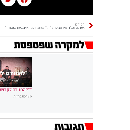
הקודם
אמו של סמ"ר יאיר אביטן הי"ד: "הסתערו על האויב בעוז ובגבורה"
*"להחזירם לקדושה
מערכת בחזית