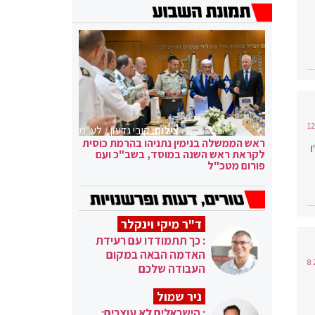
צילום:
קובי גדעון / לע"מ
ראש הממשלה בנימין נתניהו בהרמת כוסית
I
לקראת ראש השנה במוסד, בשב"כ ועם
פורום מטכ"ל
ד"ר מיקי וינקלר
: כך תתמודדו עם רעידת
האדמה הבאה במקום
העבודה שלכם
ניר שמול
: הישראלים לא עוצרים: