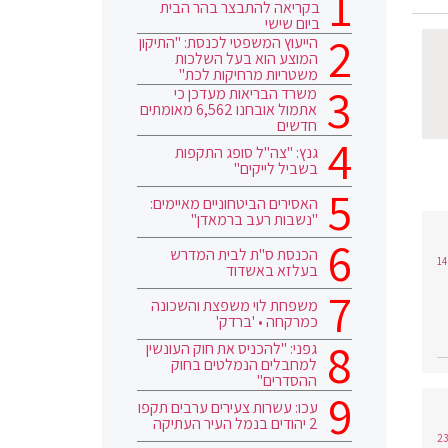
בקריאה להתבצר בהר הבית
ביום שישי
הייעוץ המשפטי לכנסת: "התיקון
המוצע הוא בעל השלכות
משטריות מרחיקות לכת"
משרד הבריאות מעדכן כי
אתמול אובחנו 6,562 מאומתים
חדשים
גנץ: "צה"ל סופג התקפות
בשביל לייקים"
האסירים הביטחוניים מאיימים:
"נשבות רעב ברמאדן"
הכנסת ס"ת לבית המדרש
בעלזא באשדוד
משפחת לוי משפצת והשכונה
כמרקחה • 'ברדק'
גפני: "להכניס את חוק העונשין
למחבלים הנמלטים בחוק
ההסדרים"
עכו: עשרות צעירים ערבים תקפו
2 יהודים בנמל העיר העתיקה