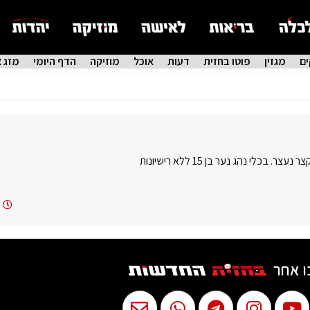
ם
מגזין
פוטו בחזית
דעות
אוכל
מוזיקה
הדף היומי
מזג א
לי נהג נער בן 15 ללא רישיונות
ו אחר