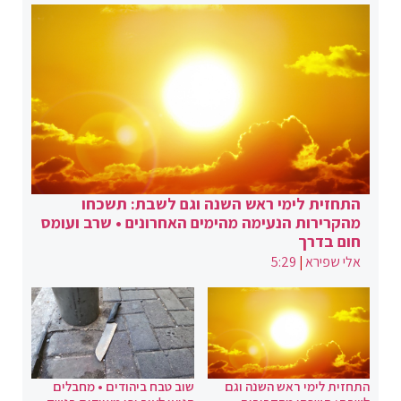
התחזית לימי ראש השנה וגם לשבת: תשכחו
מהקרירות הנעימה מהימים האחרונים • שרב ועומס
חום בדרך
אלי שפירא
|
5:29
התחזית לימי ראש השנה וגם
שוב טבח ביהודים • מחבלים