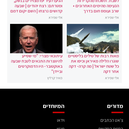
לשבת: תשכחו מהקרירות
הגיעו לעיר יפו מצוידים בנשק,
הנעימה מהימים האחרונים •
ומטרתם: רצח יהודים | שבעה
שרב ועומס חום בדרך
קדושים נרצחו | השם יקום דמם
אלי שפירא
אלי שפירא
מאות רבות של טילים בליסטיים
עיתונאי מצרי: "מי שסייע
שוגרו הלילה מאיראן וכיסו את
להיווצרות התנאים לטבח שבעה
כל שטח ישראל | מה קרה- דקה
באוקטובר- היו הדמוקרטים
אחר דקה
וביידן"
אלי שפירא
מאיר קרליץ
מדורים
המיוחדים
צ'אט הכתבים
וידאו
בחזית החדשות
מגזין