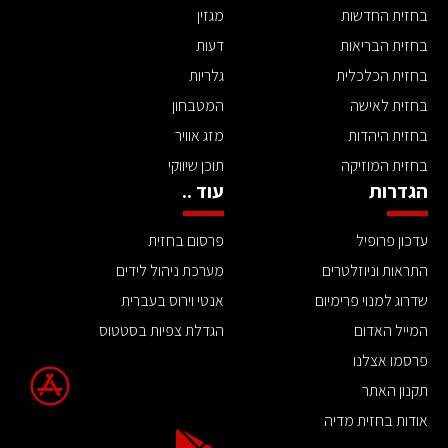
בחזית החדשות
מגזין
בחזית הבריאות
דעות
בחזית הכלכלית
גלריות
בחזית לאישה
המטבחון
בחזית היהדות
מזג אוויר
בחזית המוזיקה
תוכן שיווקי
הגדרות
עוד ..
עדכון פרופיל
פרסום בחזית
התראות וניוזלטרים
מערכת ניהול לידים
שדרוג למנוי פרימיום
אנטי וירוס בעברית
המייל האדום
הגדלת צפיות בסטטוס
פרסמו אצלנו
תקנון האתר
אודות בחזית מדיה