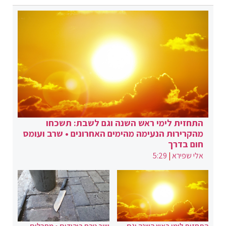
התחזית לימי ראש השנה וגם לשבת: תשכחו
מהקרירות הנעימה מהימים האחרונים • שרב ועומס
חום בדרך
אלי שפירא
|
5:29
התחזית לימי ראש השנה וגם
שוב טבח ביהודים • מחבלים