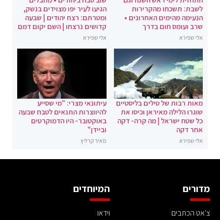
לשבת: תשכחו מהקרירות
הגיעו לעיר יפו מצוידים בנשק,
הנעימה מהימים האחרונים •
ומטרתם: רצח יהודים | שבעה
שרב ועומס חום בדרך
קדושים נרצחו | השם יקום דמם
אלי שפירא
אלי שפירא
מאות רבות של טילים בליסטיים
עיתונאי מצרי: "מי שסייע
שוגרו הלילה מאיראן וכיסו את
להיווצרות התנאים לטבח שבעה
כל שטח ישראל | מה קרה- דקה
באוקטובר- היו הדמוקרטים
אחר דקה
וביידן"
אלי שפירא
מאיר קרליץ
מדורים
המיוחדים
צ'אט הכתבים
וידאו