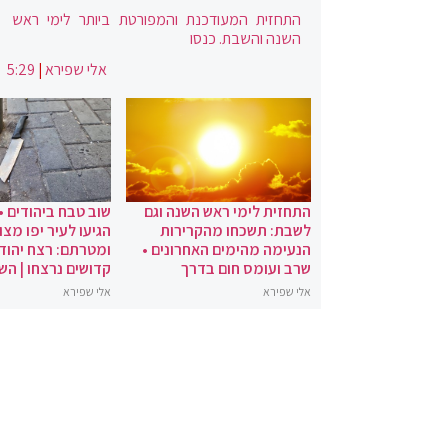
התחזית המעודכנת והמפורטת ביותר לימי ראש
השנה והשבת. כנסו
אלי שפירא
|
5:29
התחזית לימי ראש השנה וגם
שוב טבח ביהודים •
לשבת: תשכחו מהקרירות
הגיעו לעיר יפו מצו
הנעימה מהימים האחרונים •
ומטרתם: רצח יהודי
שרב ועומס חום בדרך
קדושים נרצחו | הש
אלי שפירא
אלי שפירא