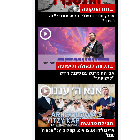
ברוח התקופה
אריק חנוך בסינגל קליפ יחודי: "זה
נשבר"
בתקווה לגאולה ולישועה
אבי הס מרגש עם סינגל חדש:
"לישועתך"
תפילה מרגשת
ארי גולדוואג & איצי קפלוביץ: "אנא ה'
עננו"