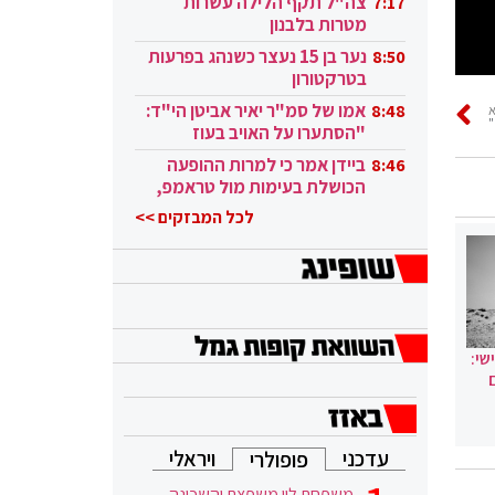
צה"ל תקף הלילה עשרות
7:17
מטרות בלבנון
נער בן 15 נעצר כשנהג בפרעות
8:50
בטרקטורון
אמו של סמ"ר יאיר אביטן הי"ד:
8:48
"
"הסתערו על האויב בעוז
ובגבורה"
ביידן אמר כי למרות ההופעה
8:46
הכושלת בעימות מול טראמפ,
הוא ממשיך
לכל המבזקים >>
שי:
עדכני
ויראלי
פופולרי
משפחת לוי משפצת והשכונה