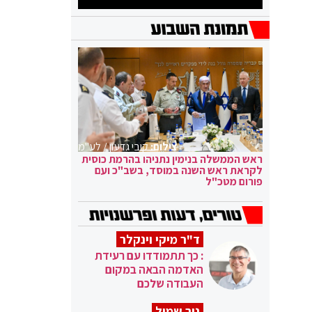
צילום:
קובי גדעון / לע"מ
ראש הממשלה בנימין נתניהו בהרמת כוסית
לקראת ראש השנה במוסד, בשב"כ ועם
פורום מטכ"ל
ד"ר מיקי וינקלר
: כך תתמודדו עם רעידת
האדמה הבאה במקום
העבודה שלכם
ניר שמול