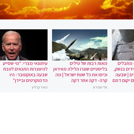
 מחבלים
מאות רבות של טילים
עיתונאי מצרי: "מי שסייע
ידים בנשק,
בליסטיים שוגרו הלילה מאיראן
להיווצרות התנאים לטבח
ם | שבעה
וכיסו את כל שטח ישראל | מה
שבעה באוקטובר- היו
ם יקום דמם
קרה- דקה אחר דקה
הדמוקרטים וביידן"
אלי שפירא
מאיר קרליץ