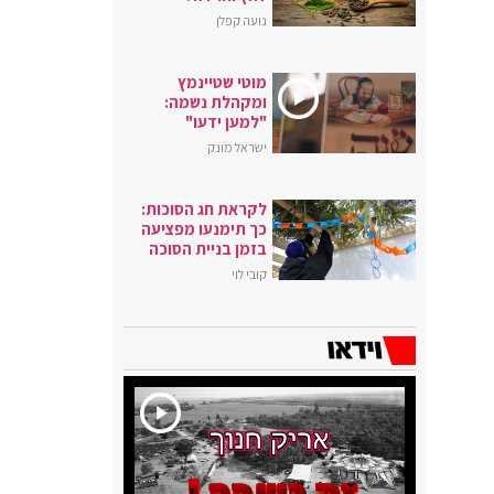
נועה קפלן
מוטי שטיינמץ
ומקהלת נשמה:
"למען ידעו"
ישראל מונק
לקראת חג הסוכות:
כך תימנעו מפציעה
בזמן בניית הסוכה
קובי לוי