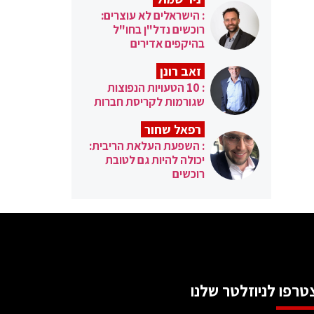
: הישראלים לא עוצרים:
רוכשים נדל"ן בחו"ל
בהיקפים אדירים
זאב רונן
: 10 הטעויות הנפוצות
שגורמות לקריסת חברות
רפאל שחור
: השפעת העלאת הריבית:
יכולה להיות גם לטובת
רוכשים
טרפו לניוזלטר שלנו