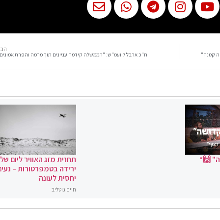
הבא
ה קטנה"
ח"כ ארבל ליועמ"ש: "הממשלה קידמה עניינים תוך מרמה והפרת אמונים
" 🙌*
תחזית מזג האוויר ליום שלי
ירידה בטמפרטורות – נעים
יחסית לעונה
חיים גוטליב