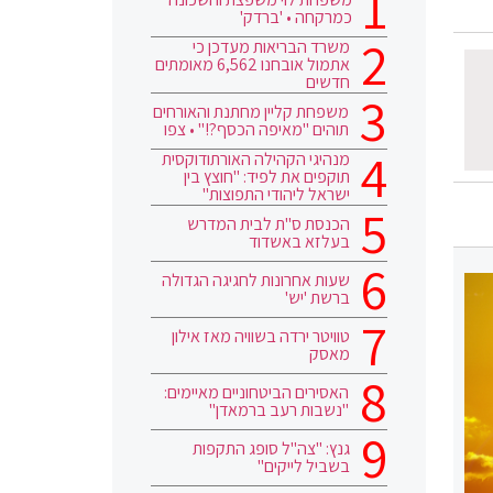
כמרקחה • 'ברדק'
משרד הבריאות מעדכן כי
אתמול אובחנו 6,562 מאומתים
חדשים
משפחת קליין מחתנת והאורחים
תוהים "מאיפה הכסף?!" • צפו
מנהיגי הקהילה האורתודוקסית
תוקפים את לפיד: "חוצץ בין
ישראל ליהודי התפוצות"
הכנסת ס"ת לבית המדרש
בעלזא באשדוד
שעות אחרונות לחגיגה הגדולה
ברשת 'יש'
טוויטר ירדה בשוויה מאז אילון
מאסק
האסירים הביטחוניים מאיימים:
"נשבות רעב ברמאדן"
גנץ: "צה"ל סופג התקפות
בשביל לייקים"