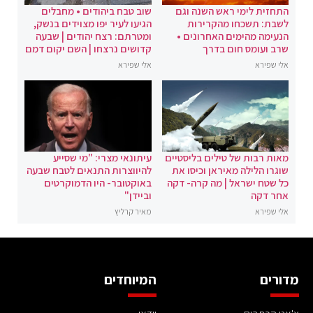
התחזית לימי ראש השנה וגם
שוב טבח ביהודים • מחבלים
לשבת: תשכחו מהקרירות
הגיעו לעיר יפו מצוידים בנשק,
הנעימה מהימים האחרונים •
ומטרתם: רצח יהודים | שבעה
שרב ועומס חום בדרך
קדושים נרצחו | השם יקום דמם
אלי שפירא
אלי שפירא
מאות רבות של טילים בליסטיים
עיתונאי מצרי: "מי שסייע
שוגרו הלילה מאיראן וכיסו את
להיווצרות התנאים לטבח שבעה
כל שטח ישראל | מה קרה- דקה
באוקטובר- היו הדמוקרטים
אחר דקה
וביידן"
אלי שפירא
מאיר קרליץ
מדורים
המיוחדים