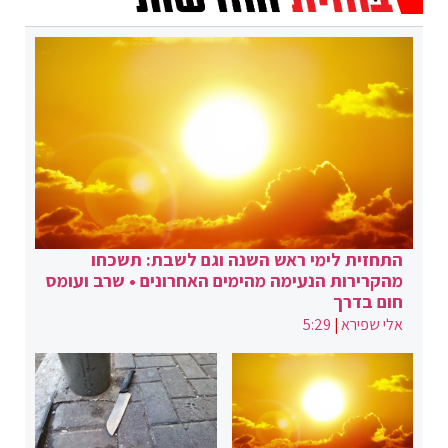
התחזית לימי ראש השנה וגם לשבת: תשכחו
מהקרירות הנעימה מהימים האחרונים • שרב ועומס
חום בדרך
אלי שפירא
|
5:29