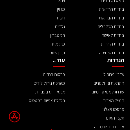
צ'אט הכתבים
וידאו
בחזית החדשות
מגזין
בחזית הבריאות
דעות
בחזית הכלכלית
גלריות
בחזית לאישה
המטבחון
בחזית היהדות
מזג אוויר
בחזית המוזיקה
תוכן שיווקי
הגדרות
עוד ..
עדכון פרופיל
פרסום בחזית
התראות וניוזלטרים
מערכת ניהול לידים
שדרוג למנוי פרימיום
אנטי וירוס בעברית
המייל האדום
הגדלת צפיות בסטטוס
פרסמו אצלנו
תקנון האתר
אודות בחזית מדיה