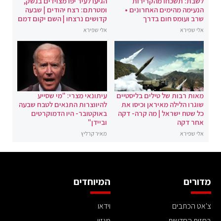
לשבת: תשכחו מהקרירות
הגיעו לעיר יפו מצוידים בנשק,
הנעימה מהימים האחרונים •
ומטרתם: רצח יהודים | שבעה
שרב ועומס חום בדרך
קדושים נרצחו | השם יקום דמם
אלי שפירא
אלי שפירא
מאות רבות של טילים בליסטיים
עיתונאי מצרי: "מי שסייע
שוגרו הלילה מאיראן וכיסו את
להיווצרות התנאים לטבח שבעה
כל שטח ישראל | מה קרה- דקה
באוקטובר- היו הדמוקרטים
אחר דקה
וביידן"
אלי שפירא
מאיר קרליץ
מדורים
המיוחדים
צ'אט הכתבים
וידאו
בחזית החדשות
מגזין