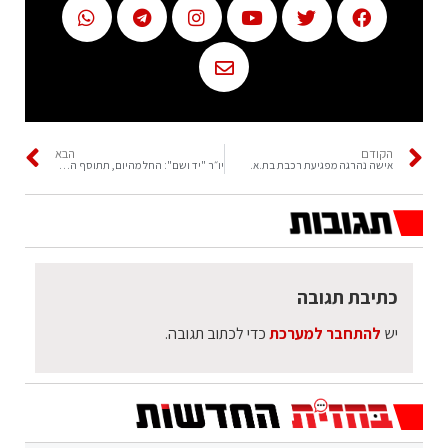
הקודם
הבא
אישה נהרגה מפגיעת רכבת בת.א.
יו״ר "יד ושם": החל מהיום, תתוסף הנחת אבן, לפי המנהג היהודי
כתיבת תגובה
יש
להתחבר למערכת
כדי לכתוב תגובה.