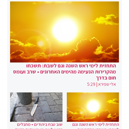
התחזית לימי ראש השנה וגם לשבת: תשכחו
מהקרירות הנעימה מהימים האחרונים • שרב ועומס
חום בדרך
אלי שפירא
|
5:29
התחזית לימי ראש השנה וגם
שוב טבח ביהודים • מחבלים